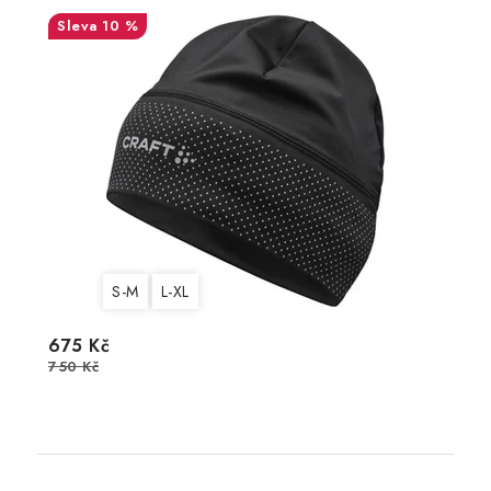
10 %
S-M
L-XL
675 Kč
750 Kč