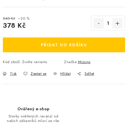
OBLÍBENÉ DROBNOSTI
540 Kč
–30 %
ZNAČKY
378 Kč
Měrná cena:
Ceník dopravy
Moje objednávka
PŘIDAT DO KOŠÍKU
Jak vyměnit nebo vrátit zboží
Jak reklamovat
Obchodní podmínky
Velikostní tabulky
Kód zboží:
Zvolte variantu
Značka:
Mizuno
Ochrana osobních údajů
Zásady používání souborů cookies
Kontakt
Tisk
Zeptat se
Hlídat
Sdílet
Ověřený e-shop
Stovky ověřených recenzí od
našich zákazníků mluví za vše.