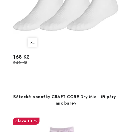
XL
168 Kč
240 Kč
Běžecké ponožky CRAFT CORE Dry Mid - tři páry -
mix barev
10 %