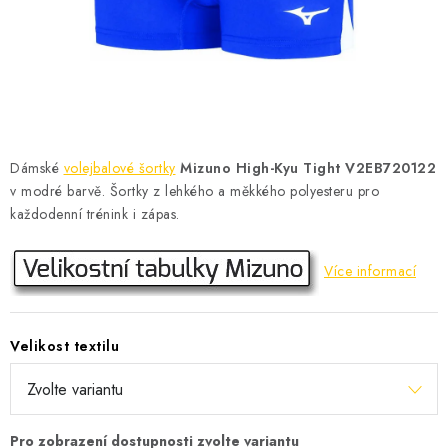
KONTAKT
BOTY DĚTSKÉ
OBLEČENÍ
VÝŽIVA
Dámské
volejbalové šortky
Mizuno High-Kyu Tight V2EB720122
v modré barvě. Šortky z lehkého a měkkého polyesteru pro
SPORTY
každodenní trénink i zápas.
MEGA SLEVY
Více informací
NOVINKY
Velikost textilu
NOVINKY MIZUNO
NOVINKY INOV-8