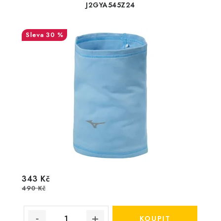
J2GYA545Z24
30 %
343 Kč
490 Kč