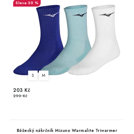
30 %
S
M
203 Kč
290 Kč
Běžecký nákrčník Mizuno Warmalite Triwarmer