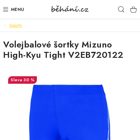
Přejít
Hleda
na
obsah
Sporty
BOTY PÁNSKÉ
Volejbalové šortky Mizuno
BOTY DÁMSKÉ
High-Kyu Tight V2EB720122
PÁNSKÉ OBLEČENÍ
DÁMSKÉ OBLEČENÍ
30 %
DOPLŇKY
DÁRKOVÉ POUKAZY
VELIKOSTNÍ TABULKY