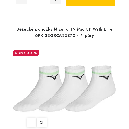
Běžecké ponožky Mizuno TN Mid 3P With Line
6PK 32GXCA25Z70 - tři páry
30 %
L
XL