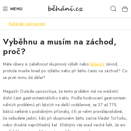
Přejít
Hleda
na
obsah
Běžecké zajímavosti
BOTY PÁNSKÉ
Vyběhnu a musím na záchod,
BOTY DÁMSKÉ
proč?
PÁNSKÉ OBLEČENÍ
Máte obavy si zaběhnout skupinový výběh nebo
běžecký
závod,
DÁMSKÉ OBLEČENÍ
protože musíte hned po výběhu nebo při běhu často na záchod? Co
se proti tomu dá dělat?
DOPLŇKY
Magazín Outside upozorňuje, že tento problém má na svědomí
dolní části gastrointestinálního traktu. Podle hodnocení gastrointesti­
DÁRKOVÉ POUKAZY
nálních problémů při bězích na delší vzdálenost, se 37 až 71%
běžců setkává s podobnými příznaky, čili je velmi pravděpodobné,
VELIKOSTNÍ TABULKY
že nebudete jediní, kdo při skupinovém běhu začne hledat ToiToiku,
nebo vhodně neprůhledný keř. Klidnými vás snad nechá fakt, že ani