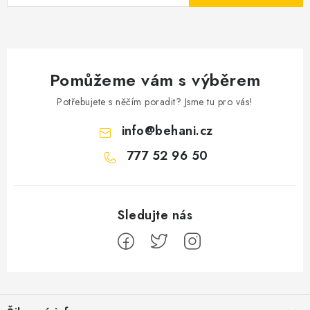
Pomůžeme vám s výběrem
Potřebujete s něčím poradit? Jsme tu pro vás!
info
@
behani.cz
777 52 96 50
Z
á