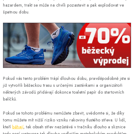
hazardem, trakt se může na chvíli pozastavit a pak explodovat ve
OBLÍBENÉ DROBNOSTI
špatnou dobu.
ZNAČKY
Ceník dopravy
Moje objednávka
Jak vyměnit nebo vrátit zboží
Jak reklamovat
Obchodní podmínky
Velikostní tabulky
Ochrana osobních údajů
Zásady používání souborů cookies
Kontakt
Pokud vás tento problém trápí dlouhou dobu, pravděpodobně jste si
již vytvořili běžeckou trasu s určenými zastávkami a organizátoři
některých závodů přidávají dokonce toaletní papír do startovních
balíčků.
Pokud se tohoto problému nemůžete zbavit, uvědomte si, že díky
tomu můžete mít nižší riziko vzniku rakoviny tlustého střeva. U lidí,
kteří
běhají
, tak obsah střev nezůstává v tračníku dlouho a sliznice
tedy není vystavena tak dlouho vedlejším metabolickým produktům.