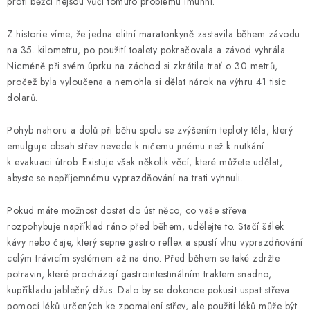
KONTAKT
profi běžci nejsou vůči tomuto problému imunní.
Z historie víme, že jedna elitní maratonkyně zastavila během závodu
BOTY DĚTSKÉ
na 35. kilometru, po použití toalety pokračovala a závod vyhrála.
Nicméně při svém úprku na záchod si zkrátila trať o 30 metrů,
OBLEČENÍ
pročež byla vyloučena a nemohla si dělat nárok na výhru 41 tisíc
dolarů.
VÝŽIVA
Pohyb nahoru a dolů při běhu spolu se zvýšením teploty těla, který
SPORTY
emulguje obsah střev nevede k ničemu jinému než k nutkání
k evakuaci útrob. Existuje však několik věcí, které můžete udělat,
abyste se nepříjemnému vyprazdňování na trati vyhnuli.
MEGA SLEVY
Pokud máte možnost dostat do úst něco, co vaše střeva
NOVINKY
rozpohybuje například ráno před během, udělejte to. Stačí šálek
kávy nebo čaje, který sepne gastro reflex a spustí vlnu vyprazdňování
NOVINKY MIZUNO
celým trávicím systémem až na dno. Před během se také zdržte
potravin, které procházejí gastrointestinálním traktem snadno,
NOVINKY INOV-8
kupříkladu jablečný džus. Dalo by se dokonce pokusit uspat střeva
pomocí léků určených ke zpomalení střev, ale použití léků může být