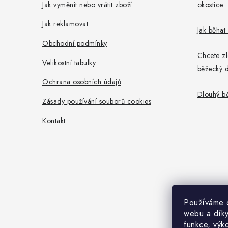
í
Jak vyměnit nebo vrátit zboží
okostice
Jak reklamovat
Jak běhat
Obchodní podmínky
Chcete zl
Velikostní tabulky
běžecký d
Ochrana osobních údajů
Dlouhý b
Zásady používání souborů cookies
Kontakt
Používáme c
webu a díky
funkce, výk