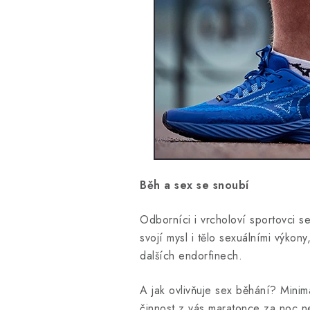
Běh a sex se snoubí
Odborníci i vrcholoví sportovci se
svojí mysl i tělo sexuálními výkony
dalších endorfinech.
A jak ovlivňuje sex běhání? Minimá
činnost z vás maratonce za noc n