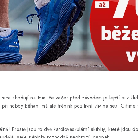
 sice shodují na tom, že večer před závodem je lepší si v klid
, při hobby běhání má ale trénink pozitivní vliv na sex. Cítíme s
lně! Prostě jsou to dvě kardiovaskulární aktivity, které jdou 
eudělá, vaše tréninky rozhodně neohrozí, naopak.