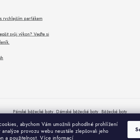
 s rychlejším parťákem
epšit svůj výkon? Veďte si
eník.
ěh
Pánské běžecké boty
Dámské běžecké boty
Běžecké boty
ookies, abychom Vám umožnili pohodlné prohlížení
S
 analýze provozu webu neustále zlepšovali jeho
on a použitelnost.
Více informací