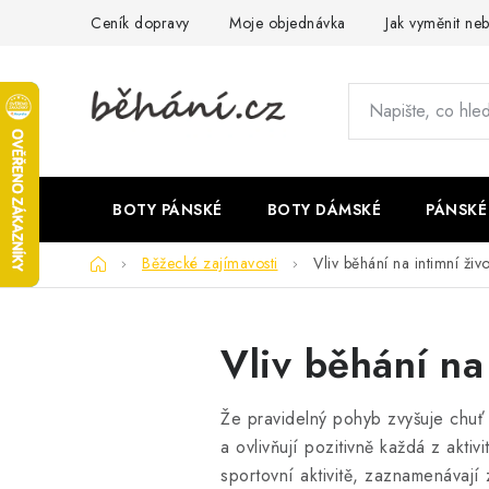
Přejít
Ceník dopravy
Moje objednávka
Jak vyměnit neb
na
obsah
BOTY PÁNSKÉ
BOTY DÁMSKÉ
PÁNSKÉ
Domů
Běžecké zajímavosti
Vliv běhání na intimní živo
Vliv běhání na 
Že pravidelný pohyb zvyšuje chuť
a ovlivňují pozitivně každá z akti
sportovní aktivitě, zaznamenávají z