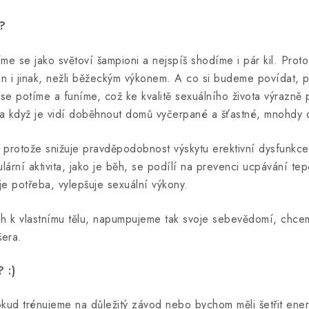
t?
íme se jako světoví šampioni a nejspíš shodíme i pár kil. Prot
fin i jinak, nežli běžeckým výkonem. A co si budeme povídat, p
se potíme a funíme, což ke kvalitě sexuálního života výrazně 
jší a když je vidí doběhnout domů vyčerpané a šťastné, mnohdy 
, protože snižuje pravděpodobnost výskytu erektivní dysfunkc
ulární aktivita, jako je běh, se podílí na prevenci ucpávání te
je potřeba, vylepšuje sexuální výkony.
ah k vlastnímu tělu, napumpujeme tak svoje sebevědomí, chcem
era.
 :)
okud trénujeme na důležitý závod nebo bychom měli šetřit ener