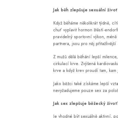
Jak běh zlepšuje sexuální živo
Když běháme několikrát týdně, cít
chuť vyplavit hormon štěstí-endor
pravidelný sportovní výkon, méně 
partnera, jsou pro něj přitažlivě
Z mužů dělá běhání lepší milence
cirkulací krve. Zvýšená kardiovask
krve a když krev proudí tam, kam 
Jako běžci také získáme lepší vzt
nevyžadujeme pouze sex za pološ
Jak sex zlepšuje běžecký život?
Je vhodné být sexuálně aktivní, p