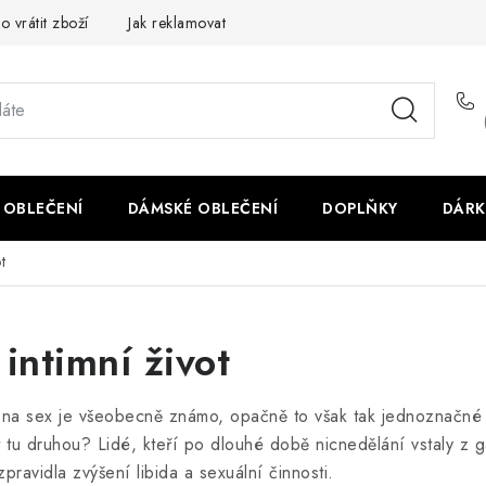
o vrátit zboží
Jak reklamovat
Obchodní podmínky
Veliko
 OBLEČENÍ
DÁMSKÉ OBLEČENÍ
DOPLŇKY
DÁRK
t
intimní život
 na sex je všeobecně známo, opačně to však tak jednoznačné
vit tu druhou? Lidé, kteří po dlouhé době nicnedělání vstaly z
pravidla zvýšení libida a sexuální činnosti.