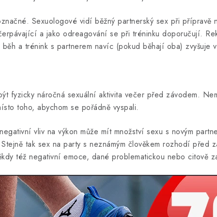
načné. Sexuologové vidí běžný partnerský sex při přípravě n
čerpávající a jako odreagování se při tréninku doporučují. Re
ý běh a trénink s partnerem navíc (pokud běhají oba) zvyšuje v
 být fyzicky náročná sexuální aktivita večer před závodem. N
ísto toho, abychom se pořádně vyspali.
negativní vliv na výkon může mít množství sexu s novým part
. Stejně tak sex na party s neznámým člověkem rozhodí před
kdy též negativní emoce, dané problematickou nebo citově zat