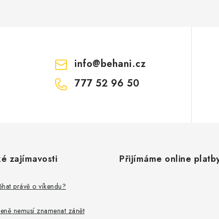
info
@
behani.cz
777 52 96 50
é zajímavosti
Přijímáme online platb
běhat právě o víkendu?
leně nemusí znamenat zánět