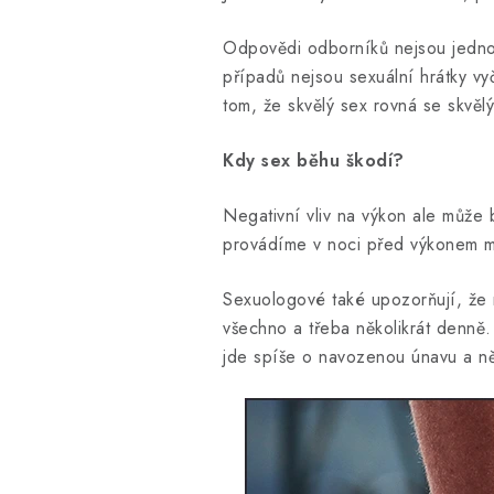
Odpovědi odborníků nejsou jednoz
případů nejsou sexuální hrátky vy
tom, že skvělý sex rovná se skvěl
Kdy sex běhu škodí?
Negativní vliv na výkon ale může
provádíme v noci před výkonem m
Sexuologové také upozorňují, že 
všechno a třeba několikrát denně
jde spíše o navozenou únavu a ně