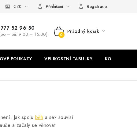
stní tabulky
CZK
Ochrana osobních údajů
Zásady používání soubor
Přihlášení
Registrace
777 52 96 50
Prázdný košík
(po – pá: 9:00 – 16:00)
NÁKUPNÍ
KOŠÍK
OVÉ POUKAZY
VELIKOSTNÍ TABULKY
KONTAKT
 není. Jak spolu
běh
a sex souvisí
 gauče a začaly se věnovat