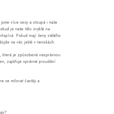
o jsme více sexy a stoupá i naše
okud je naše tělo zvyklé na
přispívá. Pokud mají ženy stálého
dojde na věc ještě v teniskách.
e, která je způsobená nesprávnou
pen, zajišťuje správné proudění
e se milovat častěji a
gii?