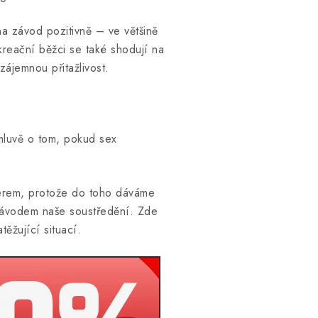
a závod pozitivně – ve většině
kreační běžci se také shodují na
zájemnou přitažlivost.
emluvě o tom, pokud sex
nerem, protože do toho dáváme
 závodem naše soustředění. Zde
ěžující situací.