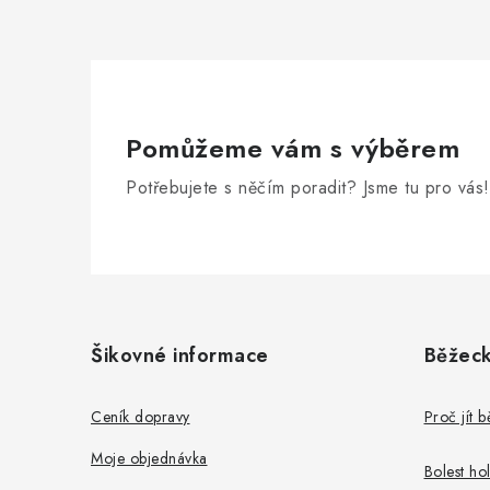
Pomůžeme vám s výběrem
Potřebujete s něčím poradit? Jsme tu pro vás!
Z
á
Šikovné informace
Běžeck
p
a
Ceník dopravy
Proč jít 
t
Moje objednávka
Bolest ho