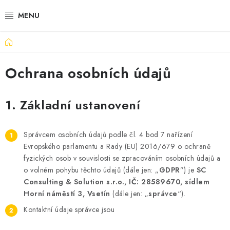
Přejít
na
obsah
Domů
BOTY PÁNSKÉ
Ochrana osobních údajů
BOTY DÁMSKÉ
PÁNSKÉ OBLEČENÍ
1. Základní ustanovení
DÁMSKÉ OBLEČENÍ
Správcem osobních údajů podle čl. 4 bod 7 nařízení
Evropského parlamentu a Rady (EU) 2016/679 o ochraně
DOPLŇKY
fyzických osob v souvislosti se zpracováním osobních údajů a
o volném pohybu těchto údajů (dále jen: „
GDPR
”) je
SC
DÁRKOVÉ POUKAZY
Consulting & Solution s.r.o., IČ: 28589670, sídlem
Horní náměstí 3, Vsetín
(dále jen: „
správce
“).
VELIKOSTNÍ TABULKY
Kontaktní údaje správce jsou