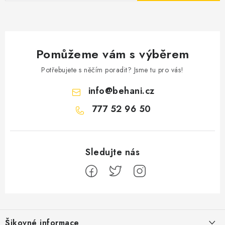
Pomůžeme vám s výběrem
Potřebujete s něčím poradit? Jsme tu pro vás!
info
@
behani.cz
777 52 96 50
Z
á
Šikovné informace