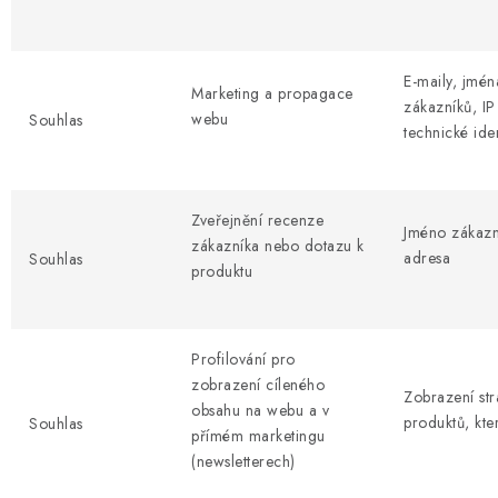
E-maily, jmén
Marketing a propagace
zákazníků, IP
webu
Souhlas
technické iden
Zveřejnění recenze
Jméno zákazn
zákazníka nebo dotazu k
adresa
Souhlas
produktu
Profilování pro
zobrazení cíleného
Zobrazení str
obsahu na webu a v
produktů, kter
Souhlas
přímém marketingu
(newsletterech)