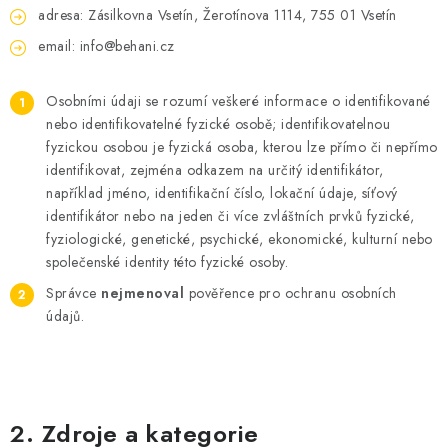
KONTAKT
adresa: Zásilkovna Vsetín, Žerotínova 1114, 755 01 Vsetín
email: info@behani.cz
BOTY DĚTSKÉ
Osobními údaji se rozumí veškeré informace o identifikované
OBLEČENÍ
nebo identifikovatelné fyzické osobě; identifikovatelnou
fyzickou osobou je fyzická osoba, kterou lze přímo či nepřímo
VÝŽIVA
identifikovat, zejména odkazem na určitý identifikátor,
například jméno, identifikační číslo, lokační údaje, síťový
SPORTY
identifikátor nebo na jeden či více zvláštních prvků fyzické,
fyziologické, genetické, psychické, ekonomické, kulturní nebo
MEGA SLEVY
společenské identity této fyzické osoby.
Správce
nejmenoval
pověřence pro ochranu osobních
NOVINKY
údajů.
NOVINKY MIZUNO
NOVINKY INOV-8
2. Zdroje a kategorie