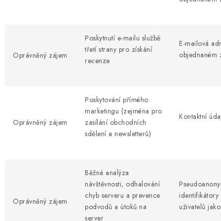
Poskytnutí e-mailu službě
E-mailová ad
třetí strany pro získání
objednaném 
Oprávněný zájem
recenze
Poskytování přímého
marketingu (zejména pro
Kontaktní údaj
Oprávněný zájem
zasílání obchodních
sdělení a newsletterů)
Běžná analýza
návštěvnosti, odhalování
Pseudoanony
chyb serveru a prevence
identifikátory
Oprávněný zájem
podvodů a útoků na
uživatelů jak
server