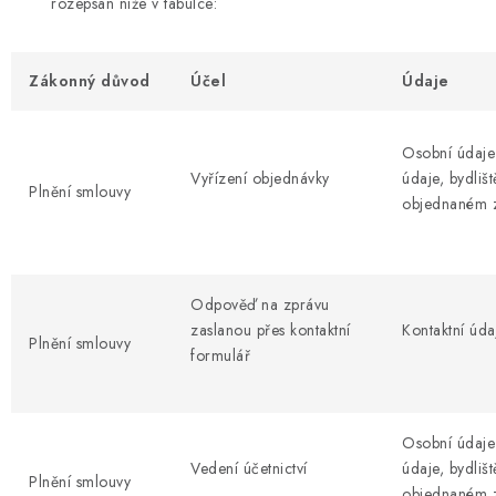
rozepsán níže v tabulce:
Zákonný důvod
Účel
Údaje
Osobní údaje 
Vyřízení objednávky
údaje, bydliš
Plnění smlouvy
objednaném 
Odpověď na zprávu
zaslanou přes kontaktní
Kontaktní údaj
Plnění smlouvy
formulář
Osobní údaje 
Vedení účetnictví
údaje, bydliš
Plnění smlouvy
objednaném 