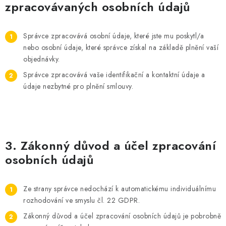
zpracovávaných osobních údajů
OBLÍBENÉ DROBNOSTI
Správce zpracovává osobní údaje, které jste mu poskytl/a
ZNAČKY
nebo osobní údaje, které správce získal na základě plnění vaší
objednávky.
Ceník dopravy
Moje objednávka
Jak vyměnit nebo vrátit zboží
Správce zpracovává vaše identifikační a kontaktní údaje a
Zásady používání souborů cookies
Kontakt
údaje nezbytné pro plnění smlouvy.
3. Zákonný důvod a účel zpracování
osobních údajů
Ze strany správce nedochází k automatickému individuálnímu
rozhodování ve smyslu čl. 22 GDPR.
Zákonný důvod a účel zpracování osobních údajů je pobrobně