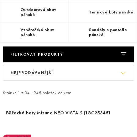
KONTAKT
Outdoorová obuv
Tenisové boty pánské
pánská
BOTY DĚTSKÉ
Vzpěračská obuv
Sandály a pantofle
OBLEČENÍ
pánská
pánské
VÝŽIVA
FILTROVAT PRODUKTY
SPORTY
V
Ř
NEJPRODÁVANĚJŠÍ
ý
a
MEGA SLEVY
p
z
i
e
Stránka
1
z
34
-
945
položek celkem
NOVINKY
s
n
p
í
NOVINKY MIZUNO
Běžecké boty Mizuno NEO VISTA 2 J1GC253451
r
p
o
r
NOVINKY INOV-8