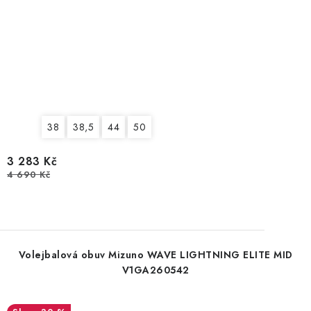
38
38,5
44
50
3 283 Kč
4 690 Kč
Volejbalová obuv Mizuno WAVE LIGHTNING ELITE MID
V1GA260542