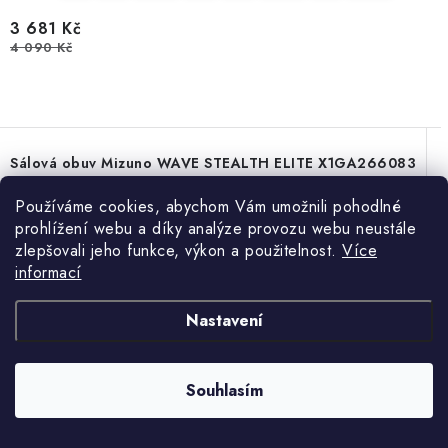
3 681 Kč
4 090 Kč
Sálová obuv Mizuno WAVE STEALTH ELITE X1GA266083
Používáme cookies, abychom Vám umožnili pohodlné
prohlížení webu a díky analýze provozu webu neustále
10 %
zlepšovali jeho funkce, výkon a použitelnost.
Více
informací
Novinka
Doprava ZDARMA
Nastavení
Souhlasím