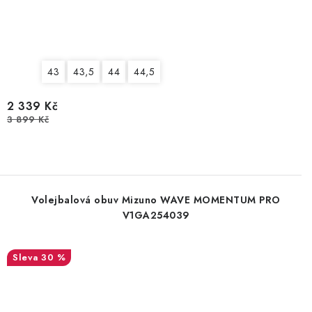
43
43,5
44
44,5
2 339 Kč
3 899 Kč
Volejbalová obuv Mizuno WAVE MOMENTUM PRO
V1GA254039
30 %