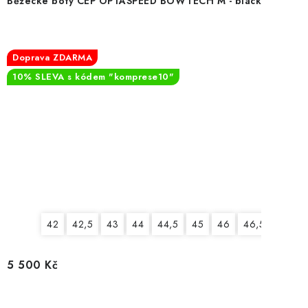
Běžecké boty CEP OPTASPEED BOWTECH M - black
Doprava ZDARMA
10% SLEVA s kódem "komprese10"
42
42,5
43
44
44,5
45
46
46,5
47
5 500 Kč