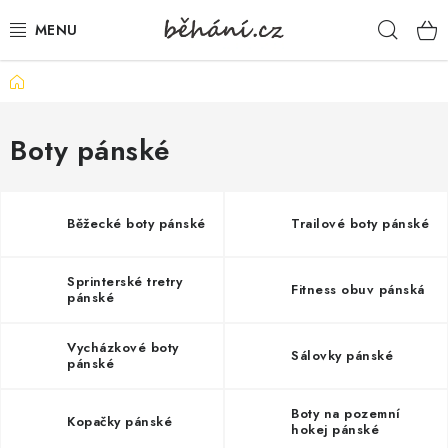
Přejít
Hleda
na
obsah
Domů
BOTY PÁNSKÉ
BOTY DÁMSKÉ
Boty pánské
PÁNSKÉ OBLEČENÍ
Běžecké boty pánské
Trailové boty pánské
DÁMSKÉ OBLEČENÍ
Sprinterské tretry
Fitness obuv pánská
DOPLŇKY
pánské
DÁRKOVÉ POUKAZY
Vycházkové boty
Sálovky pánské
pánské
VELIKOSTNÍ TABULKY
Boty na pozemní
Kopačky pánské
hokej pánské