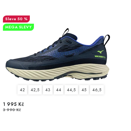
50 %
MEGA SLEVY
42
42,5
43
44
44,5
45
46,5
1 995 Kč
3 990 Kč