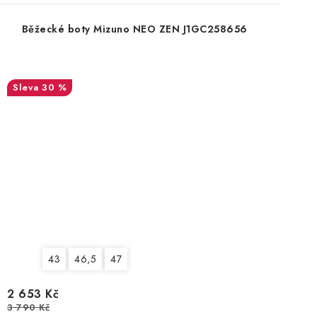
Běžecké boty Mizuno NEO ZEN J1GC258656
30 %
43
46,5
47
2 653 Kč
3 790 Kč