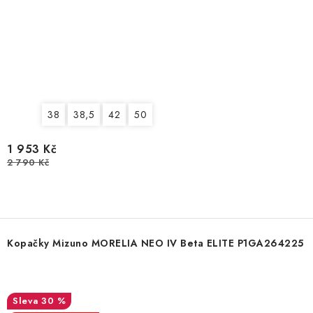
38
38,5
42
50
1 953 Kč
2 790 Kč
Kopačky Mizuno MORELIA NEO IV Beta ELITE P1GA264225
30 %