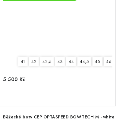
41
42
42,5
43
44
44,5
45
46
46,5
5 500 Kč
Běžecké boty CEP OPTASPEED BOWTECH M - white