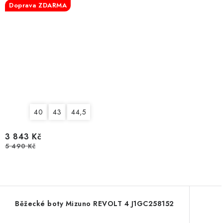
Doprava ZDARMA
40
43
44,5
3 843 Kč
5 490 Kč
Běžecké boty Mizuno REVOLT 4 J1GC258152