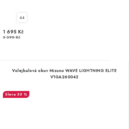
44
1 695 Kč
3 390 Kč
Volejbalová obuv Mizuno WAVE LIGHTNING ELITE
V1GA260042
30 %