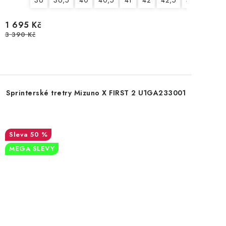
36
36,5
40
40,5
41
42
42,5
43
44
1 695 Kč
3 390 Kč
Sprinterské tretry Mizuno X FIRST 2 U1GA233001
50 %
MEGA SLEVY