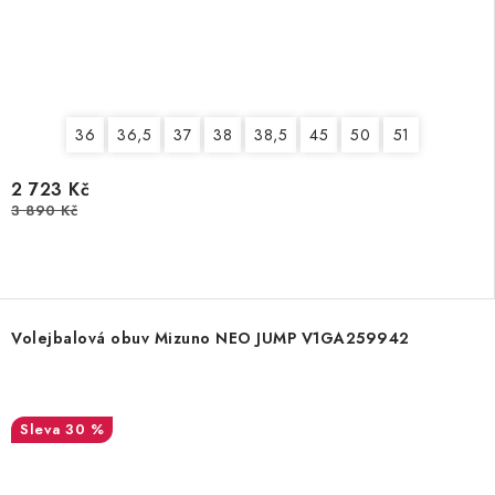
36
36,5
37
38
38,5
45
50
51
2 723 Kč
3 890 Kč
Volejbalová obuv Mizuno NEO JUMP V1GA259942
30 %