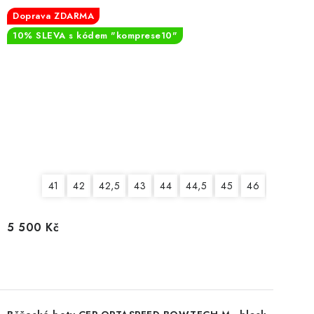
Doprava ZDARMA
10% SLEVA s kódem "komprese10"
41
42
42,5
43
44
44,5
45
46
46,5
5 500 Kč