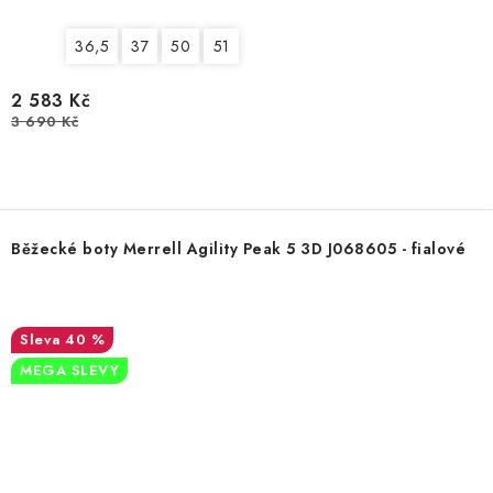
36,5
37
50
51
2 583 Kč
3 690 Kč
Běžecké boty Merrell Agility Peak 5 3D J068605 - fialové
40 %
MEGA SLEVY