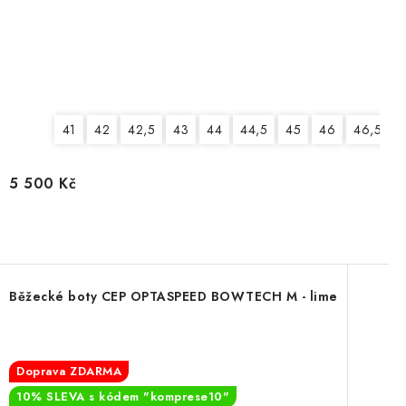
41
42
42,5
43
44
44,5
45
46
46,5
5 500 Kč
Běžecké boty CEP OPTASPEED BOWTECH M - lime
Doprava ZDARMA
10% SLEVA s kódem "komprese10"