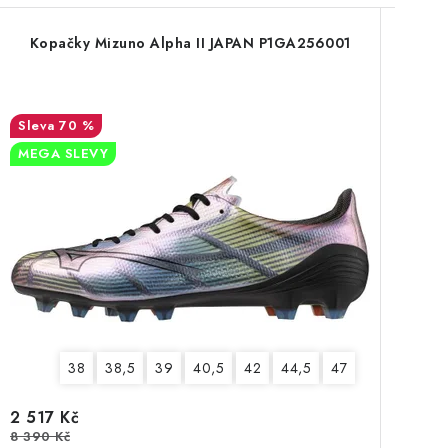
Kopačky Mizuno Alpha II JAPAN P1GA256001
70 %
MEGA SLEVY
38
38,5
39
40,5
42
44,5
47
2 517 Kč
8 390 Kč