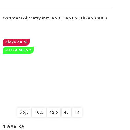
Sprinterské tretry Mizuno X FIRST 2 U1GA233003
50 %
MEGA SLEVY
36,5
40,5
42,5
43
44
1 695 Kč