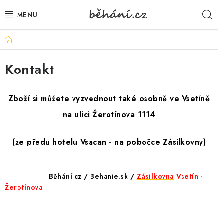
Přejít
H
na
obsah
Domů
BOTY PÁNSKÉ
Kontakt
BOTY DÁMSKÉ
PÁNSKÉ OBLEČENÍ
Zboží si můžete vyzvednout také osobně ve Vsetíně
na ulici Žerotínova 1114
DÁMSKÉ OBLEČENÍ
(ze předu hotelu Vsacan - na pobočce Zásilkovny)
DOPLŇKY
DÁRKOVÉ POUKAZY
Běhání.cz /
Behanie.sk /
Zásilkovna
Vsetín -
Žerotínova
VELIKOSTNÍ TABULKY