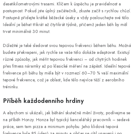
desetikilometrovými trasami. Klíčem k úspěchu je pravidelnost a
postupnost. Pokud jste úplný začátečník, zkuste začít s rychlou chůzí.
Postupně přidejte krátké běžecké úseky a vždy poslouchejte své tělo.
Ideální je běhat třikrát až čtyřikrát týdně, přičemž jeden běh by měl
trvat minimálně 30 minut.
Důležité je také sledovat svou tepovou frekvenci během běhu. Možná
budete překvapeni, jak rychle se vaše tělo dokáže adaptovat. Existují
různé způsoby, jak měřit tepovou frekvenci – od chytrých hodinek
přes fitness náramky až po klasické měření na zápěstí. Ideální tepová
frekvence při běhu by měla být v rozmezí 60–70 % vaší maximální
tepové frekvence, což je oblast, kde tělo nejvíce těží z aerobního
tréninku.
Příběh každodenního hrdiny
A abychom si ukázali, jak běhání skutečně mění životy, podívejme se
na příběh Honzy. Honza byl typický kancelářský pracovník – sedavá
práce, sem tam pizza a minimum pohybu. Jeho klidová tepová
frekvence byla 85 úderů za minutu a občas se cítil unavený i po