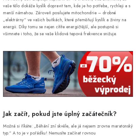
vaše tělo dokáže kyslík dopravit tam, kde je ho potřeba, rychleji a s
menší námahou. Zároveň posilujete mitochondrie – drobné
„elektrárny“ ve vašich buňkách, které přeměňují kyslík a živiny na
energii. Díky tomu se nejen cítíte energičtější, ale postupně si
všimnete i toho, že se vaše klidová tepová frekvence snižuje.
Jak začít, pokud jste úplný začátečník?
Možná si říkáte: „Běhání zní skvěle, ale já nejsem zrovna maratonský
typ.“ A to je v pořádku! Nemusíte začínat rovnou