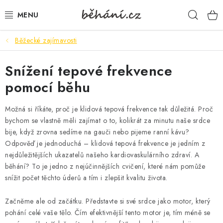
Přejít
Hleda
na
obsah
Běžecké zajímavosti
BOTY PÁNSKÉ
Snížení tepové frekvence
BOTY DÁMSKÉ
pomocí běhu
PÁNSKÉ OBLEČENÍ
Možná si říkáte, proč je klidová tepová frekvence tak důležitá. Proč
DÁMSKÉ OBLEČENÍ
bychom se vlastně měli zajímat o to, kolikrát za minutu naše srdce
bije, když zrovna sedíme na gauči nebo pijeme ranní kávu?
Odpověď je jednoduchá – klidová tepová frekvence je jedním z
DOPLŇKY
nejdůležitějších ukazatelů našeho kardiovaskulárního zdraví. A
běhání? To je jedno z nejúčinnějších cvičení, které nám pomůže
DÁRKOVÉ POUKAZY
snížit počet těchto úderů a tím i zlepšit kvalitu života.
VELIKOSTNÍ TABULKY
Začněme ale od začátku. Představte si své srdce jako motor, který
pohání celé vaše tělo. Čím efektivnější tento motor je, tím méně se