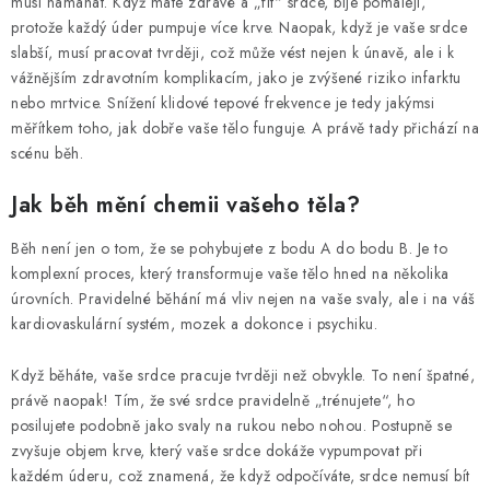
KONTAKT
musí namáhat. Když máte zdravé a „fit“ srdce, bije pomaleji,
protože každý úder pumpuje více krve. Naopak, když je vaše srdce
slabší, musí pracovat tvrději, což může vést nejen k únavě, ale i k
BOTY DĚTSKÉ
vážnějším zdravotním komplikacím, jako je zvýšené riziko infarktu
nebo mrtvice. Snížení klidové tepové frekvence je tedy jakýmsi
OBLEČENÍ
měřítkem toho, jak dobře vaše tělo funguje. A právě tady přichází na
scénu běh.
VÝŽIVA
Jak běh mění chemii vašeho těla?
SPORTY
Běh není jen o tom, že se pohybujete z bodu A do bodu B. Je to
komplexní proces, který transformuje vaše tělo hned na několika
MEGA SLEVY
úrovních. Pravidelné běhání má vliv nejen na vaše svaly, ale i na váš
kardiovaskulární systém, mozek a dokonce i psychiku.
NOVINKY
Když běháte, vaše srdce pracuje tvrději než obvykle. To není špatné,
NOVINKY MIZUNO
právě naopak! Tím, že své srdce pravidelně „trénujete“, ho
posilujete podobně jako svaly na rukou nebo nohou. Postupně se
zvyšuje objem krve, který vaše srdce dokáže vypumpovat při
NOVINKY INOV-8
každém úderu, což znamená, že když odpočíváte, srdce nemusí bít