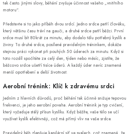
tak často. Jinými slovy, běhání zvyšuje účinnost vašeho „vnitřního
OBLÍBENÉ DROBNOSTI
motoru“.
ZNAČKY
Představte si to jako příběh dvou srdcí. Jedno srdce patří člověku,
který většinu času tráví na gauči, a druhé srdce patří běžci. První
srdce musí bít 80krát za minutu, aby dodalo tělu potřebný kyslík a
Ceník dopravy
Moje objednávka
živiny. To druhé srdce, posílené pravidelným tréninkem, dokáže
Jak vyměnit nebo vrátit zboží
Jak reklamovat
stejnou práci vykonat při pouhých 50 úderech za minutu. Když si
Obchodní podmínky
Velikostní tabulky
toto rozdíl spočítáte za celý den, týden nebo měsíc, zjistíte, že
běžcovo srdce ušetří tisíce úderů. A každý úder navíc znamená
Ochrana osobních údajů
Zásady používání souborů cookies
menší opotřebení a delší životnost.
Kontakt
Aerobní trénink: Klíč k zdravému srdci
Jedním z hlavních důvodů, proč běhání tak účinně snižuje tepovou
frekvenci, je jeho aerobní povaha. Aerobní trénink je typ cvičení,
který vyžaduje stálý přísun kyslíku. Když běžíte, vaše tělo se učí
využívat kyslík efektivněji, což má přímý vliv na vaše srdce.
Pravidelný běh zlepšuje kapilární síť ve svalech, což znamená, že