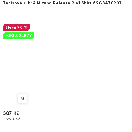
Tenisová sukně Mizuno Release 2in1 Skirt 62GBA70201
70 %
MEGA SLEVY
M
387 Kč
1 290 Kč