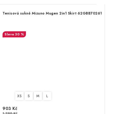
Tenisová sukně Mizuno Mugen 2in1 Skirt 62GBB70261
30 %
XS
S
M
L
903 Kč
1 290 Kč