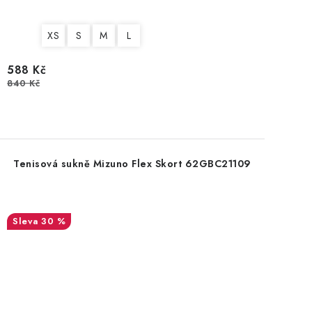
XS
S
M
L
588 Kč
840 Kč
Tenisová sukně Mizuno Flex Skort 62GBC21109
30 %