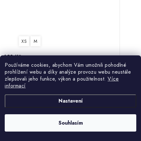
XS
M
623 Kč
890 Kč
Používáme cookies, abychom Vám umožnili pohodlné
prohlížení webu a díky analýze provozu webu neustále
zlepšovali jeho funkce, výkon a použitelnost.
Více
informací
Tenisová sukně Mizuno Flex Skort 62GBA21101
Nastavení
Souhlasím
30 %