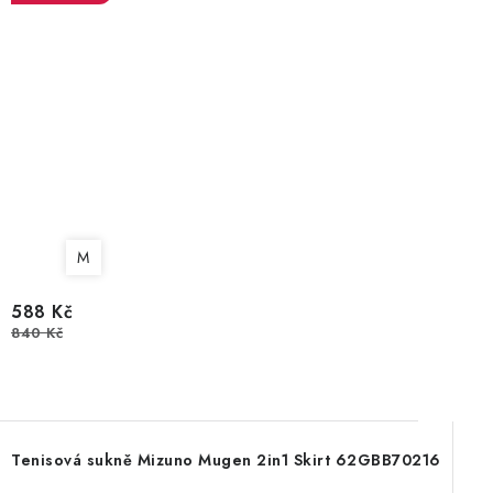
M
588 Kč
840 Kč
Tenisová sukně Mizuno Mugen 2in1 Skirt 62GBB70216