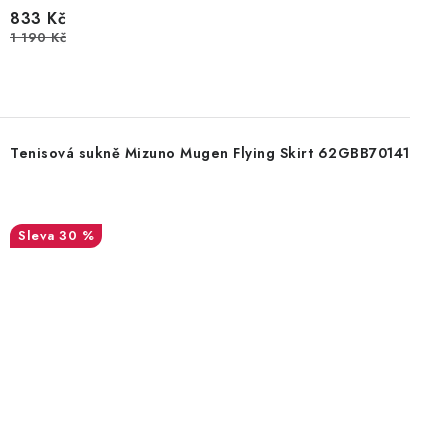
833 Kč
1 190 Kč
Tenisová sukně Mizuno Mugen Flying Skirt 62GBB70141
30 %