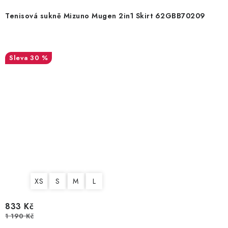
Tenisová sukně Mizuno Mugen 2in1 Skirt 62GBB70209
30 %
XS
S
M
L
833 Kč
1 190 Kč