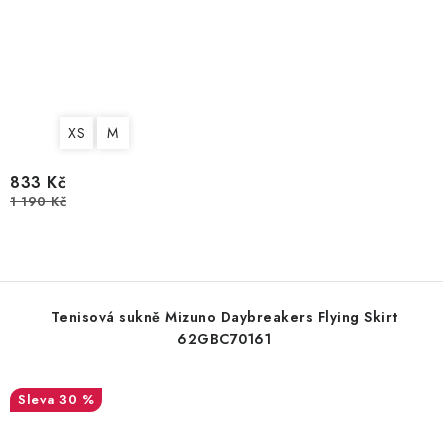
XS
M
833 Kč
1 190 Kč
Tenisová sukně Mizuno Daybreakers Flying Skirt
62GBC70161
30 %