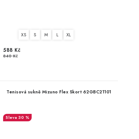
XS
S
M
L
XL
588 Kč
840 Kč
Tenisová sukně Mizuno Flex Skort 62GBC21101
30 %