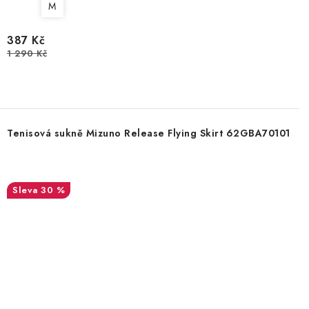
M
387 Kč
1 290 Kč
Tenisová sukně Mizuno Release Flying Skirt 62GBA70101
30 %