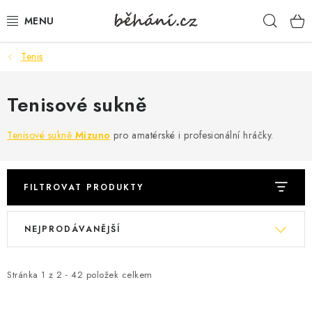
Přejít
Hleda
na
obsah
Tenis
BOTY PÁNSKÉ
BOTY DÁMSKÉ
Tenisové sukně
PÁNSKÉ OBLEČENÍ
Tenisové sukně
Mizuno
pro amatérské i profesionální hráčky.
DÁMSKÉ OBLEČENÍ
FILTROVAT PRODUKTY
DOPLŇKY
V
Ř
NEJPRODÁVANĚJŠÍ
ý
a
DÁRKOVÉ POUKAZY
p
z
i
e
Stránka
1
z
2
-
42
položek celkem
VELIKOSTNÍ TABULKY
s
n