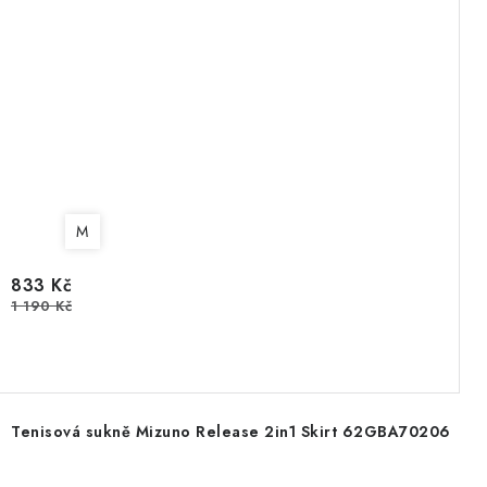
M
833 Kč
1 190 Kč
Tenisová sukně Mizuno Release 2in1 Skirt 62GBA70206