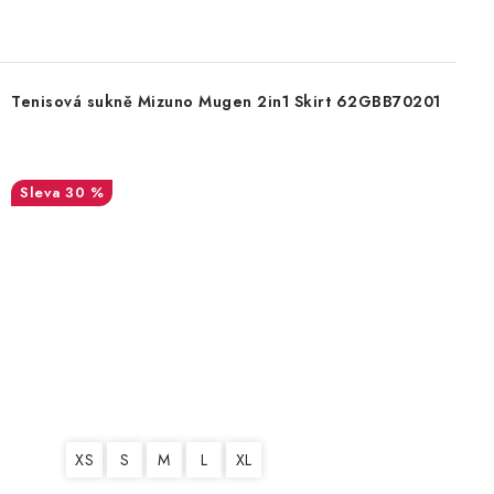
Tenisová sukně Mizuno Mugen 2in1 Skirt 62GBB70201
30 %
XS
S
M
L
XL