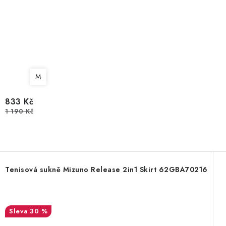
M
833 Kč
1 190 Kč
Tenisová sukně Mizuno Release 2in1 Skirt 62GBA70216
30 %