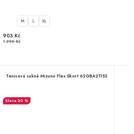
M
L
XL
903 Kč
1 290 Kč
Tenisová sukně Mizuno Flex Skort 62GBA21153
30 %