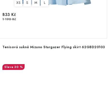
XS
S
M
L
833 Kč
1 190 Kč
Tenisová sukně Mizuno Stargazer Flying skirt 62GBD20103
30 %