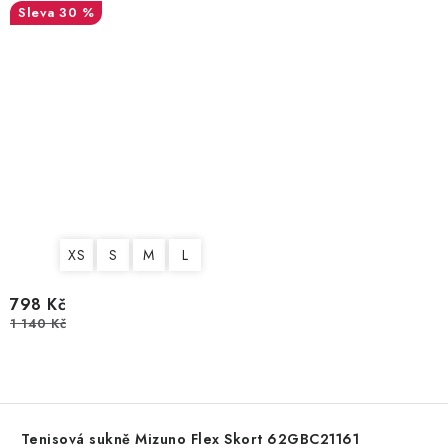
30 %
XS
S
M
L
798 Kč
1 140 Kč
Tenisová sukně Mizuno Flex Skort 62GBC21161