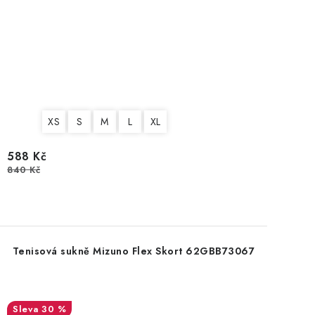
XS
S
M
L
XL
588 Kč
840 Kč
Tenisová sukně Mizuno Flex Skort 62GBB73067
30 %