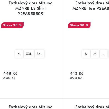
Fotbalový dres Mizuno
Fotbalový dres M
MZNRB LS Shirt
MZNRB Tee P2EA
ů
P2EAB58509
30 %
30 %
XL
XXL
3XL
S
M
L
448 Kč
413 Kč
640 Kč
590 Kč
Fotbalový dres Mizuno
Fotbalový dres M