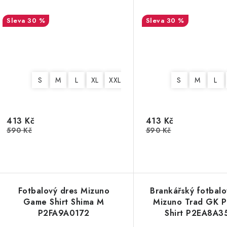
30 %
30 %
S
M
L
XL
XXL
3XL
4XL
S
M
L
413 Kč
413 Kč
590 Kč
590 Kč
Fotbalový dres Mizuno
Brankářský fotbalo
Game Shirt Shima M
Mizuno Trad GK 
P2FA9A0172
Shirt P2EA8A3