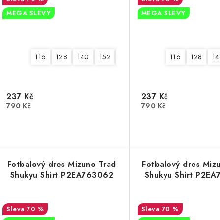
MEGA SLEVY
MEGA SLEVY
116
128
140
152
164
116
128
14
237 Kč
237 Kč
790 Kč
790 Kč
Fotbalový dres Mizuno Trad
Fotbalový dres Miz
Shukyu Shirt P2EA763062
Shukyu Shirt P2E
70 %
70 %