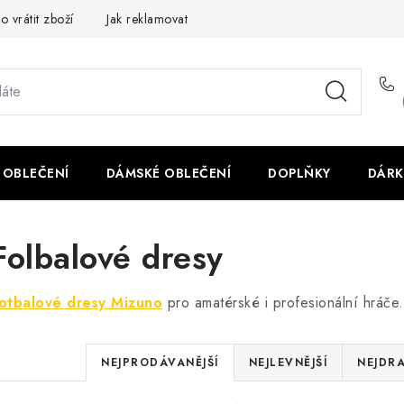
o vrátit zboží
Jak reklamovat
Obchodní podmínky
Veliko
 OBLEČENÍ
DÁMSKÉ OBLEČENÍ
DOPLŇKY
DÁRK
Folbalové dresy
otbalové dresy Mizuno
pro amatérské i profesionální hráče.
Ř
NEJPRODÁVANĚJŠÍ
NEJLEVNĚJŠÍ
NEJDRA
a