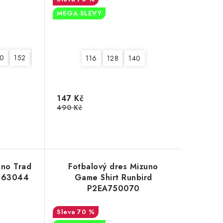
MEGA SLEVY
0
152
164
116
128
140
147 Kč
490 Kč
uno Trad
Fotbalový dres Mizuno
A763044
Game Shirt Runbird
P2EA750070
70 %