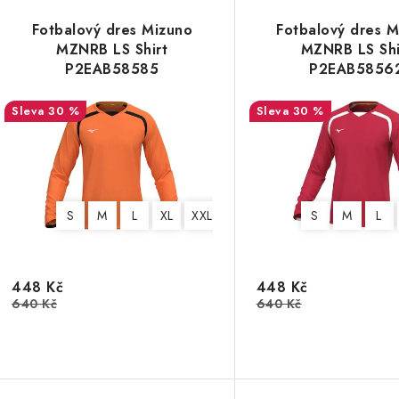
z
V
Fotbalový dres Mizuno
Fotbalový dres M
e
MZNRB LS Shirt
MZNRB LS Shi
ý
P2EAB58585
P2EAB5856
n
p
30 %
30 %
í
p
s
r
p
o
S
M
L
XL
XXL
3XL
S
M
L
r
d
o
u
448 Kč
448 Kč
d
640 Kč
640 Kč
k
u
t
k
ů