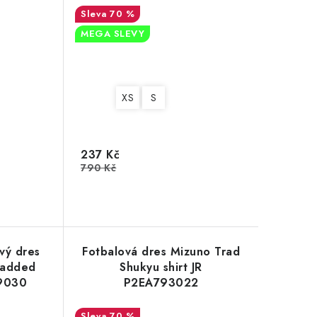
70 %
MEGA SLEVY
XS
S
237 Kč
790 Kč
vý dres
Fotbalová dres Mizuno Trad
Padded
Shukyu shirt JR
99030
P2EA793022
70 %