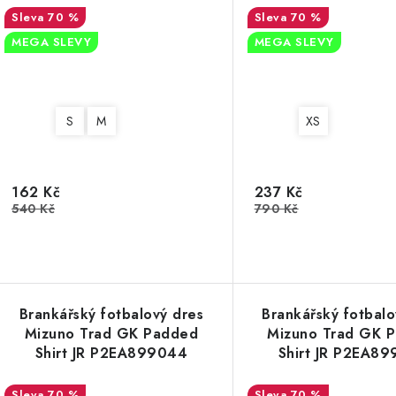
70 %
70 %
MEGA SLEVY
MEGA SLEVY
S
M
XS
162 Kč
237 Kč
540 Kč
790 Kč
Brankářský fotbalový dres
Brankářský fotbalo
Mizuno Trad GK Padded
Mizuno Trad GK 
Shirt JR P2EA899044
Shirt JR P2EA8
70 %
70 %