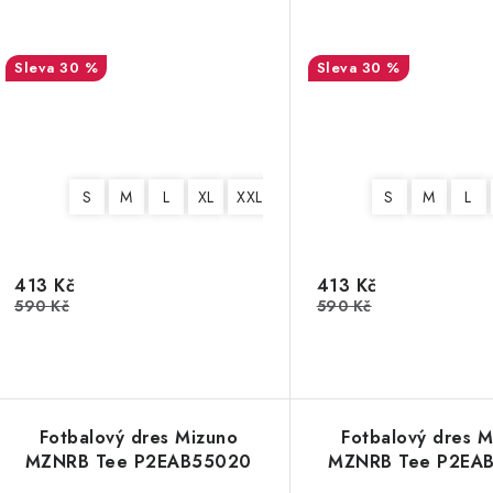
30 %
30 %
S
M
L
XL
XXL
3XL
4XL
S
M
L
413 Kč
413 Kč
590 Kč
590 Kč
Fotbalový dres Mizuno
Fotbalový dres M
MZNRB Tee P2EAB55020
MZNRB Tee P2EA