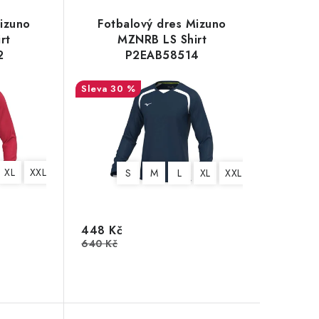
izuno
Fotbalový dres Mizuno
rt
MZNRB LS Shirt
2
P2EAB58514
30 %
XL
XXL
3XL
S
M
L
XL
XXL
3XL
448 Kč
640 Kč