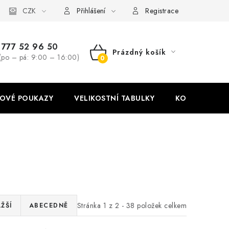
stní tabulky
CZK
Ochrana osobních údajů
Zásady používání soubor
Přihlášení
Registrace
777 52 96 50
Prázdný košík
(po – pá: 9:00 – 16:00)
NÁKUPNÍ
KOŠÍK
OVÉ POUKAZY
VELIKOSTNÍ TABULKY
KONTAKT
Stránka
1
z
2
-
38
položek celkem
ŽŠÍ
ABECEDNĚ