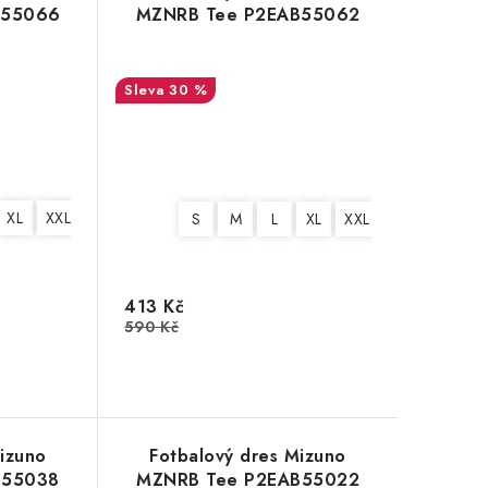
B55066
MZNRB Tee P2EAB55062
30 %
XL
XXL
3XL
4XL
S
M
L
XL
XXL
3XL
4XL
413 Kč
590 Kč
izuno
Fotbalový dres Mizuno
B55038
MZNRB Tee P2EAB55022