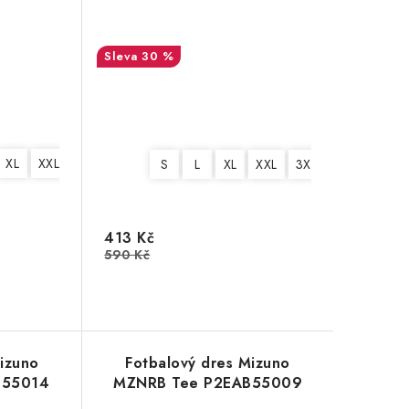
30 %
XL
XXL
3XL
4XL
S
L
XL
XXL
3XL
4XL
413 Kč
590 Kč
izuno
Fotbalový dres Mizuno
B55014
MZNRB Tee P2EAB55009