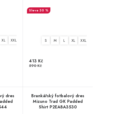
30 %
XL
XXL
3XL
4XL
S
M
L
XL
XXL
3XL
4XL
413 Kč
590 Kč
vý dres
Brankářský fotbalový dres
Padded
Mizuno Trad GK Padded
544
Shirt P2EA8A3530