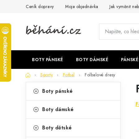
Přejít
Ceník dopravy
Moje objednávka
Jak vyměnit neb
na
obsah
BOTY PÁNSKÉ
BOTY DÁMSKÉ
PÁNSKÉ
Domů
Sporty
Fotbal
Folbalové dresy
P
K
Přeskočit
Boty pánské
kategorie
a
o
F
t
s
Boty dámské
e
t
g
Boty dětské
r
o