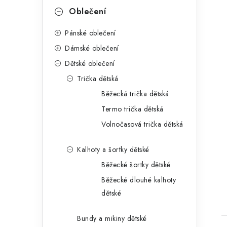
a
r
Oblečení
n
i
Pánské oblečení
e
n
Dámské oblečení
í
Dětské oblečení
i
Trička dětská
p
Běžecká trička dětská
a
Termo trička dětská
n
Volnočasová trička dětská
e
Kalhoty a šortky dětské
l
Běžecké šortky dětské
Běžecké dlouhé kalhoty
dětské
Bundy a mikiny dětské