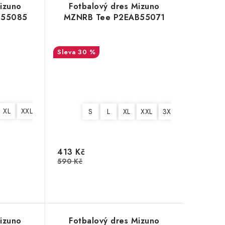
izuno
Fotbalový dres Mizuno
B55085
MZNRB Tee P2EAB55071
30 %
XL
XXL
3XL
4XL
S
L
XL
XXL
3XL
4XL
413 Kč
590 Kč
izuno
Fotbalový dres Mizuno