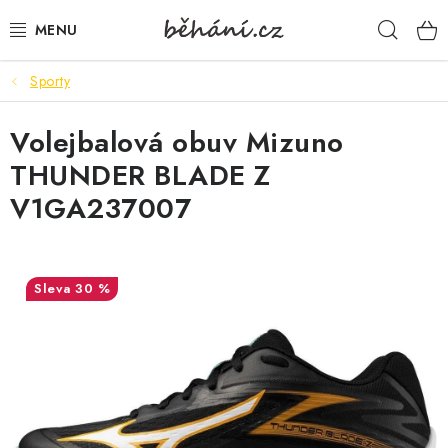
Přejít
Hleda
na
obsah
Sporty
BOTY PÁNSKÉ
Volejbalová obuv Mizuno
BOTY DÁMSKÉ
THUNDER BLADE Z
PÁNSKÉ OBLEČENÍ
V1GA237007
DÁMSKÉ OBLEČENÍ
30 %
DOPLŇKY
DÁRKOVÉ POUKAZY
VELIKOSTNÍ TABULKY