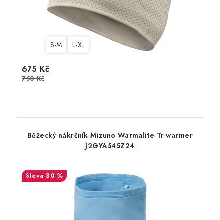
S-M
L-XL
675 Kč
750 Kč
Běžecký nákrčník Mizuno Warmalite Triwarmer
J2GYA545Z24
30 %