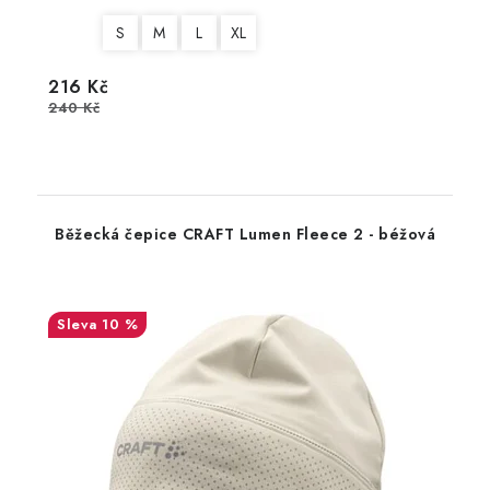
S
M
L
XL
216 Kč
240 Kč
Běžecká čepice CRAFT Lumen Fleece 2 - béžová
10 %