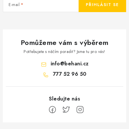
E-mail
PŘIHLÁSIT SE
Pomůžeme vám s výběrem
Potřebujete s něčím poradit? Jsme tu pro vás!
info
@
behani.cz
777 52 96 50
Z