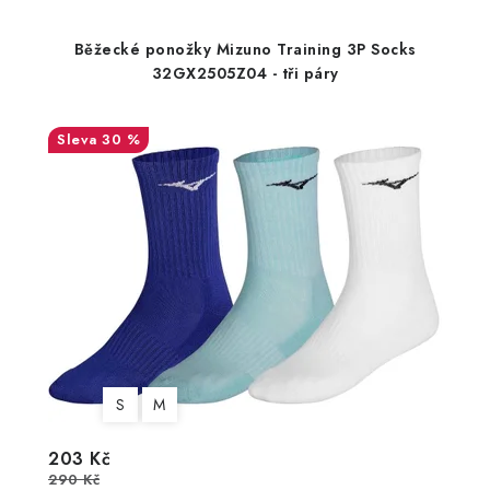
Běžecké ponožky Mizuno Training 3P Socks
32GX2505Z04 - tři páry
30 %
S
M
203 Kč
290 Kč