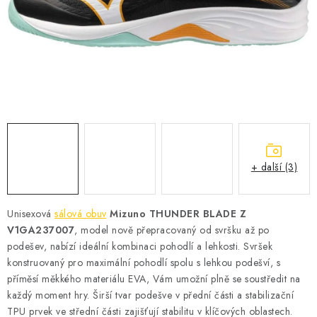
KONTAKT
BOTY DĚTSKÉ
OBLEČENÍ
VÝŽIVA
SPORTY
+ další (3)
MEGA SLEVY
Unisexová
sálová obuv
Mizuno THUNDER BLADE Z
NOVINKY
V1GA237007
, model nově přepracovaný od svršku až po
podešev, nabízí ideální kombinaci pohodlí a lehkosti. Svršek
NOVINKY MIZUNO
konstruovaný pro maximální pohodlí spolu s lehkou podešví, s
příměsí měkkého materiálu EVA, Vám umožní plně se soustředit na
každý moment hry. Širší tvar podešve v přední části a stabilizační
NOVINKY INOV-8
TPU prvek ve střední části zajišťují stabilitu v klíčových oblastech.