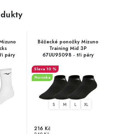
dukty
Mizuno
Běžecké ponožky Mizuno
cks
Training Mid 3P
i páry
67UU95098 - tři páry
10 %
Novinka
S
M
L
XL
216 Kč
240 Kč