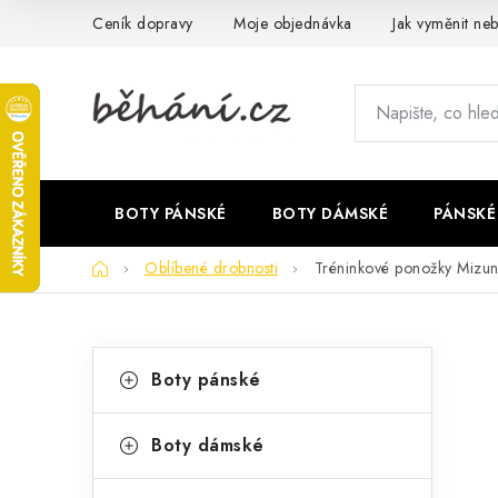
Přejít
Ceník dopravy
Moje objednávka
Jak vyměnit neb
na
obsah
BOTY PÁNSKÉ
BOTY DÁMSKÉ
PÁNSKÉ
Domů
Oblíbené drobnosti
Tréninkové ponožky Mizun
P
K
Přeskočit
Boty pánské
kategorie
a
o
t
s
Boty dámské
e
t