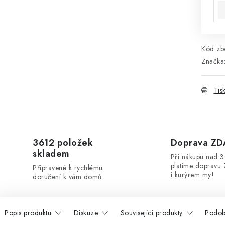
Kód zbo
Značka
Tis
3612 položek
Doprava Z
skladem
Při nákupu nad 
platíme dopravu 
Připravené k rychlému
i kurýrem my!
doručení k vám domů.
Popis produktu
Diskuze
Související produkty
Podob