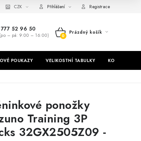
stní tabulky
CZK
Ochrana osobních údajů
Zásady používání soubor
Přihlášení
Registrace
777 52 96 50
Prázdný košík
(po – pá: 9:00 – 16:00)
NÁKUPNÍ
KOŠÍK
OVÉ POUKAZY
VELIKOSTNÍ TABULKY
KONTAKT
éninkové ponožky
zuno Training 3P
cks 32GX2505Z09 -