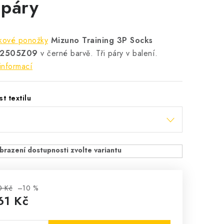
 páry
nkové ponožky
Mizuno Training 3P Socks
2505Z09
v černé barvě. Tři páry v balení.
informací
st textilu
0 Kč
–10 %
61 Kč
rná cena: