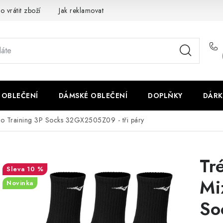
o vrátit zboží
Jak reklamovat
Obchodní podmínky
Veliko
 OBLEČENÍ
DÁMSKÉ OBLEČENÍ
DOPLŇKY
DÁRK
o Training 3P Socks 32GX2505Z09 - tři páry
Tr
10 %
Mi
Novinka
So