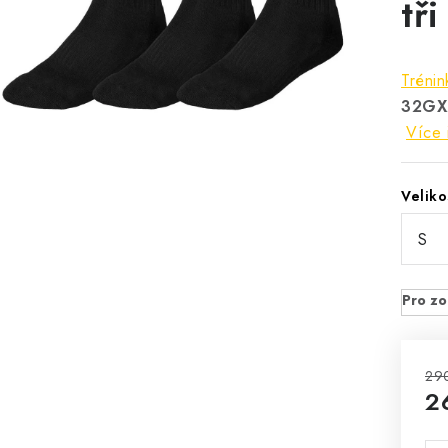
tři
Tréni
32GX
Více 
Veliko
29
2
Mě