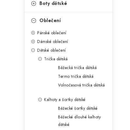
g
Boty dětské
r
o
a
r
Oblečení
n
i
Pánské oblečení
e
n
Dámské oblečení
í
Dětské oblečení
Trička dětská
p
Běžecká trička dětská
a
Termo trička dětská
n
Volnočasová trička dětská
e
Kalhoty a šortky dětské
l
Běžecké šortky dětské
Běžecké dlouhé kalhoty
dětské