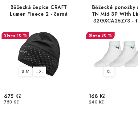
Běžecká čepice CRAFT
Běžecké ponožky 
Lumen Fleece 2 - černá
TN Mid 3P With L
32GXCA25Z73 - tř
10 %
30 %
S-M
L-XL
XL
675 Kč
168 Kč
750 Kč
240 Kč