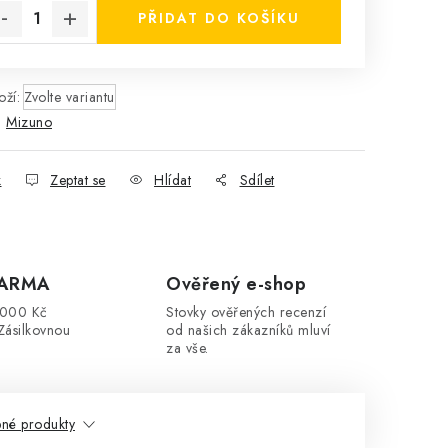
PŘIDAT DO KOŠÍKU
ží:
Zvolte variantu
:
Mizuno
k
Zeptat se
Hlídat
Sdílet
DARMA
Ověřený e-shop
3000 Kč
Stovky ověřených recenzí
Zásilkovnou
od našich zákazníků mluví
za vše.
né produkty