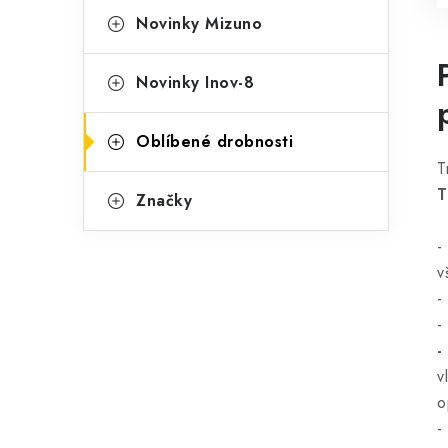
Novinky Mizuno
Novinky Inov-8
Oblíbené drobnosti
T
T
Značky
-
v
-
-
-
v
o
-