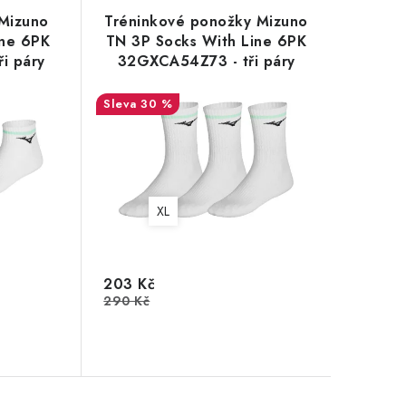
Mizuno
Tréninkové ponožky Mizuno
ine 6PK
TN 3P Socks With Line 6PK
i páry
32GXCA54Z73 - tři páry
30 %
XL
203 Kč
290 Kč