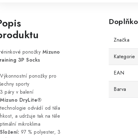
Popis
Doplňko
produktu
Značka
réninkové ponožky
Mizuno
Kategorie
raining 3P Socks
EAN
 Výkonnostní ponožky pro
šechny sporty
Barva
 3 páry v balení
Mizuno DryLite®
technologie odvádí od těla
lhkost, a udržuje tak na těle
ptimální mikroklima
Složení:
97 % polyester, 3