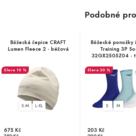
Podobné pro
Běžecká čepice CRAFT
Běžecké ponožky 
Lumen Fleece 2 - béžová
Training 3P So
32GX2505Z04 - tř
10 %
30 %
S-M
L-XL
S
M
675 Kč
203 Kč
750 Kč
290 Kč