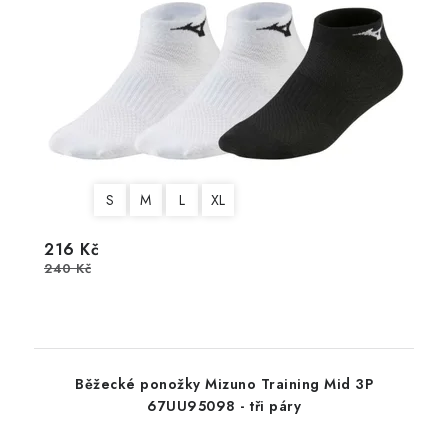
S
M
L
XL
216 Kč
240 Kč
Běžecké ponožky Mizuno Training Mid 3P
67UU95098 - tři páry