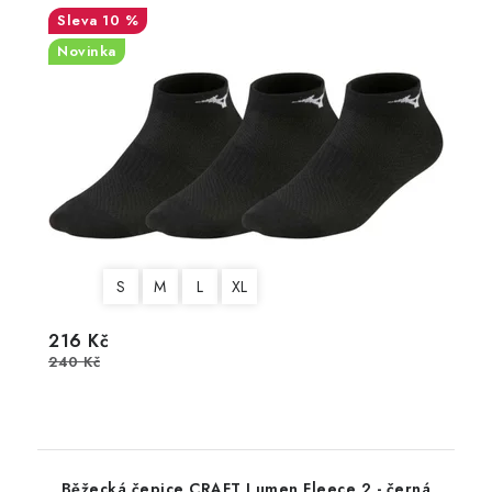
10 %
Novinka
S
M
L
XL
216 Kč
240 Kč
Běžecká čepice CRAFT Lumen Fleece 2 - černá