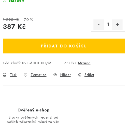
Skladem
OBLÍBENÉ DROBNOSTI
1 290 Kč
–70 %
ZNAČKY
387 Kč
Měrná cena:
Ceník dopravy
Moje objednávka
Jak vyměnit nebo vrátit zboží
PŘIDAT DO KOŠÍKU
Jak reklamovat
Obchodní podmínky
Velikostní tabulky
Kód zboží:
K2GA001001/M
Značka:
Mizuno
Ochrana osobních údajů
Zásady používání souborů cookies
Kontakt
Tisk
Zeptat se
Hlídat
Sdílet
Ověřený e-shop
Stovky ověřených recenzí od
našich zákazníků mluví za vše.