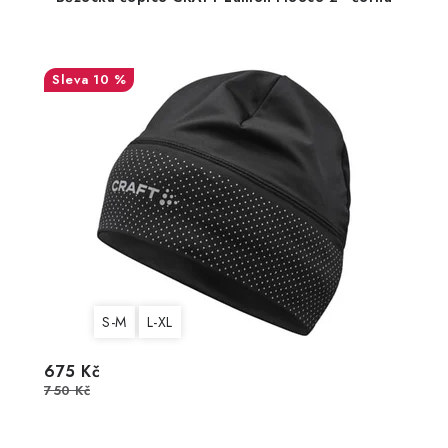
10 %
S-M
L-XL
675 Kč
750 Kč