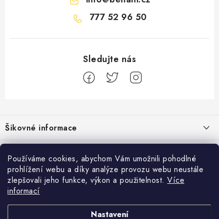
777 52 96 50
Z
á
Šikovné informace
p
a
Ceník dopravy
Běžecké zajímavosti
t
Používáme cookies, abychom Vám umožnili pohodlné
Moje objednávka
prohlížení webu a díky analýze provozu webu neustále
í
Proč jít běhat právě o víkendu?
Přijímáme online platby
zlepšovali jeho funkce, výkon a použitelnost.
Více
Jak vyměnit nebo vrátit zboží
informací
Bolest holeně nemusí znamenat zánět okostice
Facebook
Jak reklamovat
Nastavení