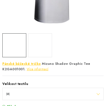
KONTAKT
BOTY DĚTSKÉ
OBLEČENÍ
VÝŽIVA
SPORTY
MEGA SLEVY
Pánské běžecké tričko
Mizuno Shadow Graphic Tee
K2GA001001.
Více informací
NOVINKY
Velikost textilu
NOVINKY MIZUNO
NOVINKY INOV-8