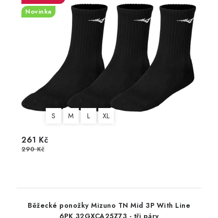
Novinka
S
M
L
XL
261 Kč
290 Kč
Běžecké ponožky Mizuno TN Mid 3P With Line
6PK 32GXCA25Z73 - tři páry