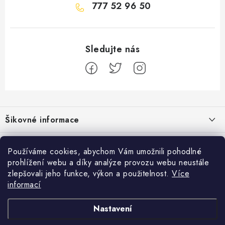
777 52 96 50
Z
á
Šikovné informace
p
a
Ceník dopravy
Běžecké zajímavosti
t
Používáme cookies, abychom Vám umožnili pohodlné
Moje objednávka
prohlížení webu a díky analýze provozu webu neustále
í
Proč jít běhat právě o víkendu?
Přijímáme online platby
zlepšovali jeho funkce, výkon a použitelnost.
Více
Jak vyměnit nebo vrátit zboží
informací
Bolest holeně nemusí znamenat zánět okostice
Facebook
Jak reklamovat
Nastavení
Jak běhat s rychlejším parťákem
Obchodní podmínky
Pánské běžecké boty
Dámské běžecké boty
Běžecké boty