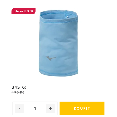
30 %
343 Kč
490 Kč