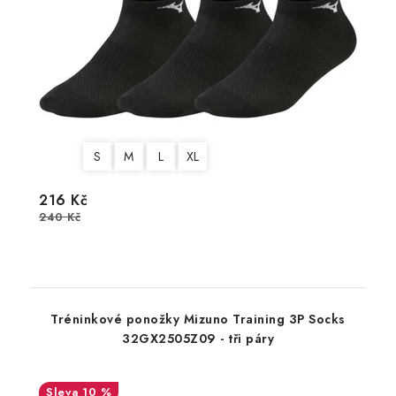
S
M
L
XL
216 Kč
240 Kč
Tréninkové ponožky Mizuno Training 3P Socks
32GX2505Z09 - tři páry
10 %