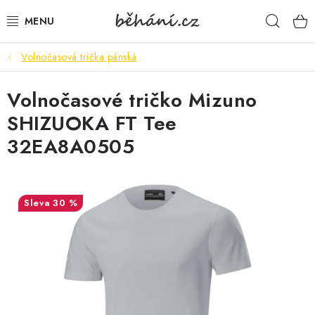
Přejít
Hleda
na
obsah
Volnočasová trička pánská
BOTY PÁNSKÉ
Volnočasové tričko Mizuno
BOTY DÁMSKÉ
SHIZUOKA FT Tee
PÁNSKÉ OBLEČENÍ
32EA8A0505
DÁMSKÉ OBLEČENÍ
30 %
DOPLŇKY
DÁRKOVÉ POUKAZY
VELIKOSTNÍ TABULKY