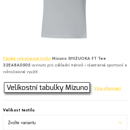
KONTAKT
BOTY DĚTSKÉ
OBLEČENÍ
VÝŽIVA
Pánské volnočasové tričko
Mizuno SHIZUOKA FT Tee
SPORTY
32EA8A0505
vyvinuto pro základní trénink i všestranné sportovní a
volnočasové využití.
MEGA SLEVY
Více informací
NOVINKY
NOVINKY MIZUNO
Velikost textilu
NOVINKY INOV-8