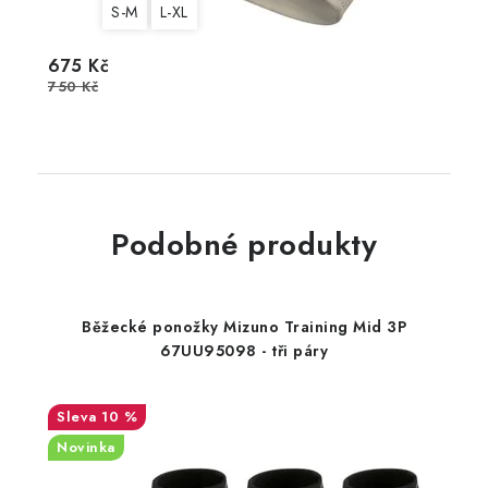
S-M
L-XL
675 Kč
750 Kč
Podobné produkty
Běžecké ponožky Mizuno Training Mid 3P
67UU95098 - tři páry
10 %
Novinka