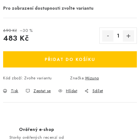
OBLÍBENÉ DROBNOSTI
ZNAČKY
690 Kč
–30 %
483 Kč
Ceník dopravy
Moje objednávka
Měrná cena:
Jak vyměnit nebo vrátit zboží
Jak reklamovat
PŘIDAT DO KOŠÍKU
Obchodní podmínky
Velikostní tabulky
Ochrana osobních údajů
Zásady používání souborů cookies
Kód zboží:
Zvolte variantu
Značka:
Mizuno
Kontakt
Tisk
Zeptat se
Hlídat
Sdílet
Ověřený e-shop
Stovky ověřených recenzí od