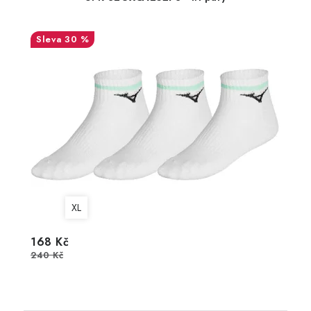
30 %
XL
168 Kč
240 Kč