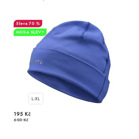
70 %
MEGA SLEVY
L-XL
195 Kč
650 Kč