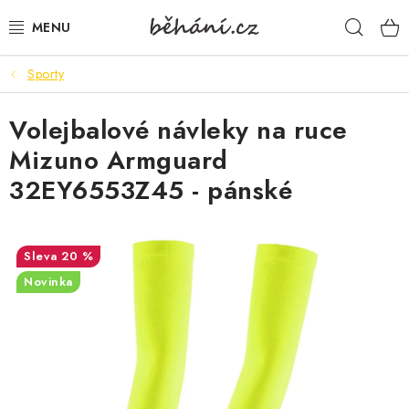
Přejít
Hleda
na
obsah
Sporty
BOTY PÁNSKÉ
Volejbalové návleky na ruce
BOTY DÁMSKÉ
Mizuno Armguard
PÁNSKÉ OBLEČENÍ
32EY6553Z45 - pánské
DÁMSKÉ OBLEČENÍ
20 %
DOPLŇKY
Novinka
DÁRKOVÉ POUKAZY
VELIKOSTNÍ TABULKY