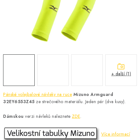
KONTAKT
BOTY DĚTSKÉ
OBLEČENÍ
VÝŽIVA
SPORTY
+ další (1)
MEGA SLEVY
Pánské volejbalové návleky na ruce
Mizuno Armguard
NOVINKY
32EY6553Z45
ze strečového materiálu. Jeden pár (dva kusy).
NOVINKY MIZUNO
Dámskou
verzi návleků naleznete
ZDE
.
NOVINKY INOV-8
Více informací