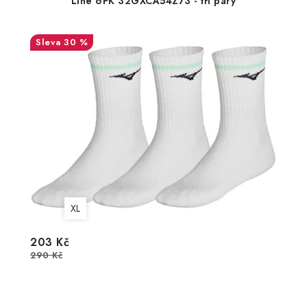
Line 6PK 32GXCA54Z73 - tři páry
30 %
XL
203 Kč
290 Kč