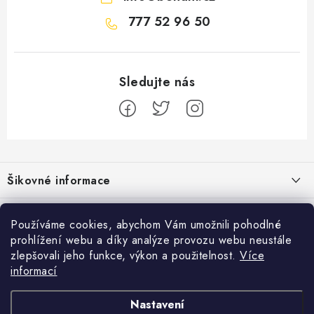
777 52 96 50
Z
á
Šikovné informace
p
a
Ceník dopravy
Běžecké zajímavosti
t
Používáme cookies, abychom Vám umožnili pohodlné
Moje objednávka
prohlížení webu a díky analýze provozu webu neustále
í
Bolest holeně nemusí znamenat zánět okostice
Přijímáme online platby
zlepšovali jeho funkce, výkon a použitelnost.
Více
Jak vyměnit nebo vrátit zboží
informací
Jak běhat s rychlejším parťákem
Facebook
Jak reklamovat
Nastavení
Chcete zlepšit svůj výkon? Veďte si běžecký deník.
Obchodní podmínky