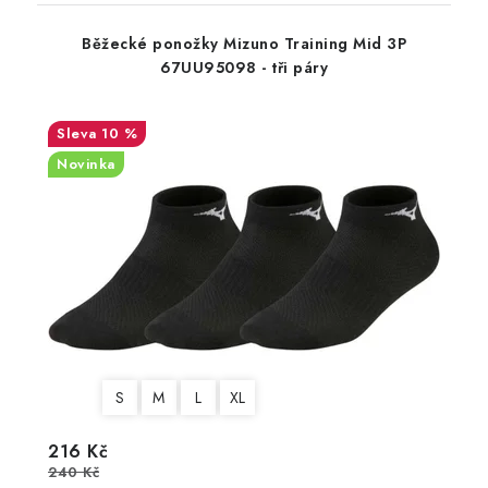
Běžecké ponožky Mizuno Training Mid 3P
67UU95098 - tři páry
10 %
Novinka
S
M
L
XL
216 Kč
240 Kč