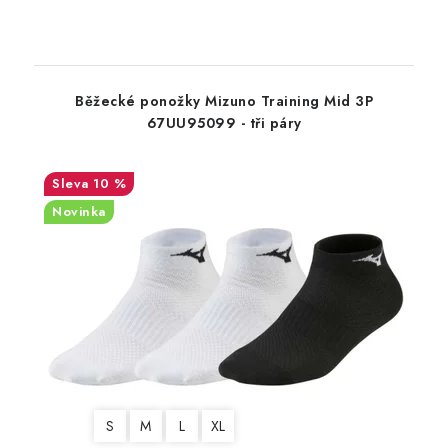
Běžecké ponožky Mizuno Training Mid 3P
67UU95099 - tři páry
10 %
Novinka
S
M
L
XL