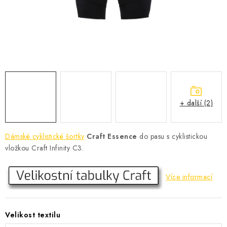
KONTAKT
BOTY DĚTSKÉ
OBLEČENÍ
VÝŽIVA
+ další (2)
SPORTY
MEGA SLEVY
Dámské cyklistické šortky
Craft Essence
do pasu s cyklistickou
vložkou Craft Infinity C3.
NOVINKY
Více informací
NOVINKY MIZUNO
NOVINKY INOV-8
Velikost textilu