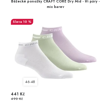
Běžecké ponožky CRAFT CORE Dry Mid - tři páry -
mix barev
10 %
46-48
441 Kč
490 Kč