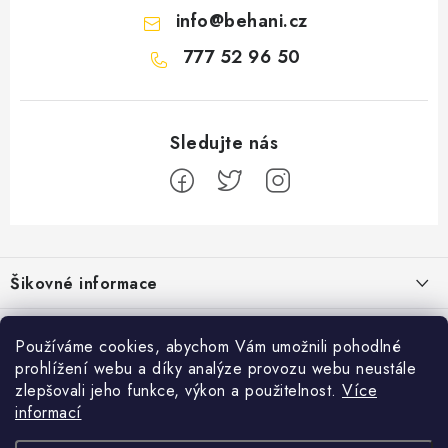
info
@
behani.cz
777 52 96 50
Z
á
Šikovné informace
p
a
Ceník dopravy
Běžecké zajímavosti
t
Používáme cookies, abychom Vám umožnili pohodlné
Moje objednávka
prohlížení webu a díky analýze provozu webu neustále
í
Proč jít běhat právě o víkendu?
Přijímáme online platby
zlepšovali jeho funkce, výkon a použitelnost.
Více
Jak vyměnit nebo vrátit zboží
informací
Bolest holeně nemusí znamenat zánět okostice
Facebook
Jak reklamovat