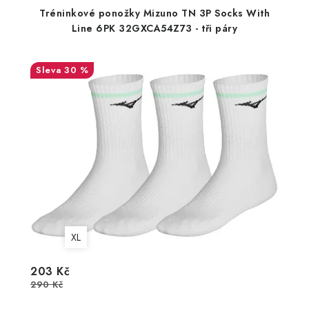
Tréninkové ponožky Mizuno TN 3P Socks With
Line 6PK 32GXCA54Z73 - tři páry
30 %
XL
203 Kč
290 Kč