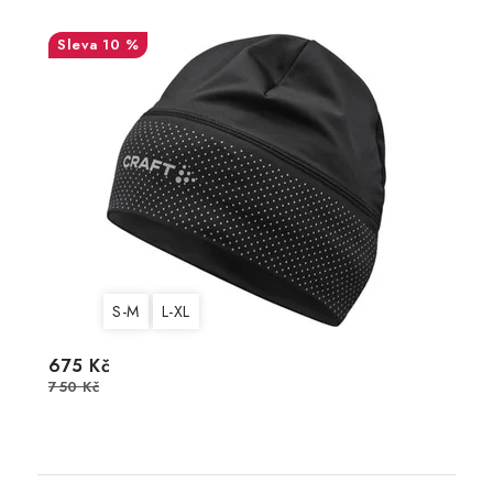
10 %
S-M
L-XL
675 Kč
750 Kč