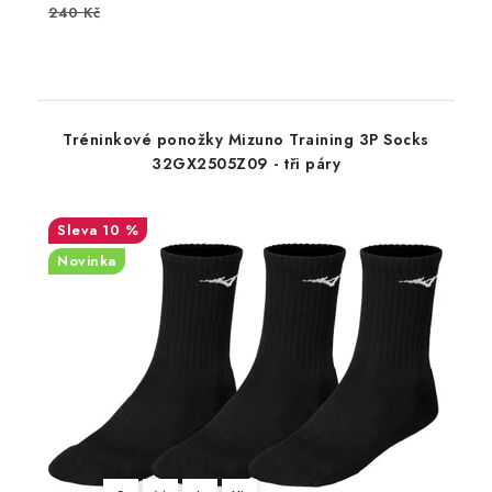
240 Kč
Tréninkové ponožky Mizuno Training 3P Socks
32GX2505Z09 - tři páry
10 %
Novinka