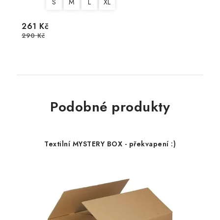
S
M
L
XL
261 Kč
290 Kč
Podobné produkty
Textilní MYSTERY BOX - překvapení :)