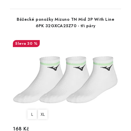
Běžecké ponožky Mizuno TN Mid 3P With Line
6PK 32GXCA25Z70 - tři páry
30 %
L
XL
168 Kč