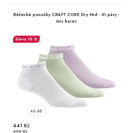
Běžecké ponožky CRAFT CORE Dry Mid - tři páry -
mix barev
10 %
46-48
441 Kč
490 Kč