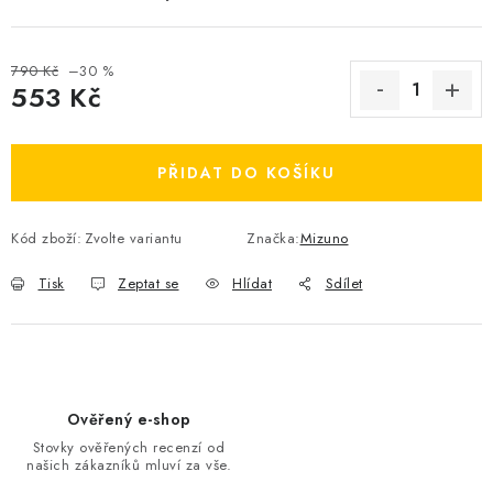
OBLÍBENÉ DROBNOSTI
790 Kč
–30 %
ZNAČKY
553 Kč
Měrná cena:
Ceník dopravy
Moje objednávka
PŘIDAT DO KOŠÍKU
Jak vyměnit nebo vrátit zboží
Jak reklamovat
Obchodní podmínky
Velikostní tabulky
Kód zboží:
Zvolte variantu
Značka:
Mizuno
Ochrana osobních údajů
Zásady používání souborů cookies
Kontakt
Tisk
Zeptat se
Hlídat
Sdílet
Ověřený e-shop
Stovky ověřených recenzí od
našich zákazníků mluví za vše.