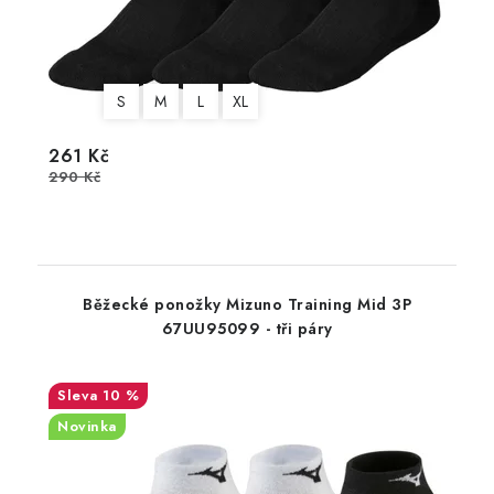
S
M
L
XL
261 Kč
290 Kč
Běžecké ponožky Mizuno Training Mid 3P
67UU95099 - tři páry
10 %
Novinka