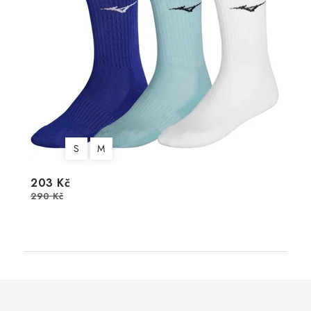
S
M
203 Kč
290 Kč