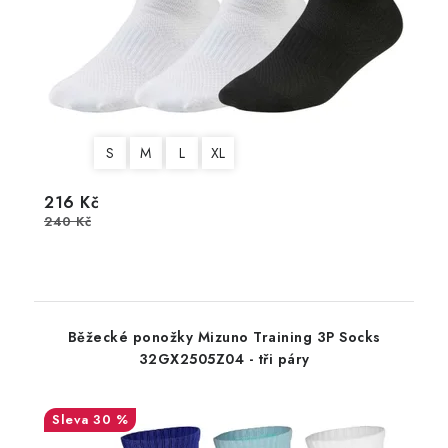
S
M
L
XL
216 Kč
240 Kč
Běžecké ponožky Mizuno Training 3P Socks
32GX2505Z04 - tři páry
30 %