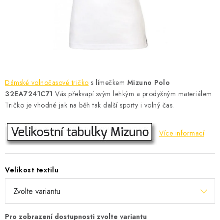
KONTAKT
BOTY DĚTSKÉ
OBLEČENÍ
VÝŽIVA
Dámské volnočasové tričko
s límečkem
Mizuno Polo
32EA7241C71
Vás překvapí svým lehkým a prodyšným materiálem.
SPORTY
Tričko je vhodné jak na běh tak další sporty i volný čas
.
MEGA SLEVY
Více informací
NOVINKY
Velikost textilu
NOVINKY MIZUNO
NOVINKY INOV-8