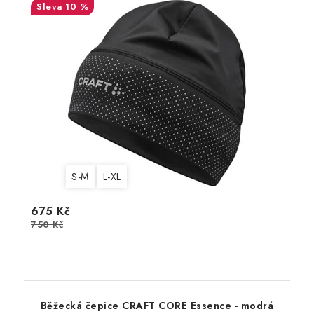
10 %
S-M
L-XL
675 Kč
750 Kč
Běžecká čepice CRAFT CORE Essence - modrá