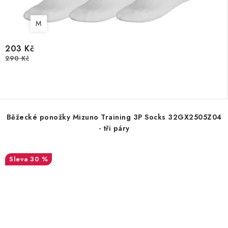
M
203 Kč
290 Kč
Běžecké ponožky Mizuno Training 3P Socks 32GX2505Z04
- tři páry
30 %