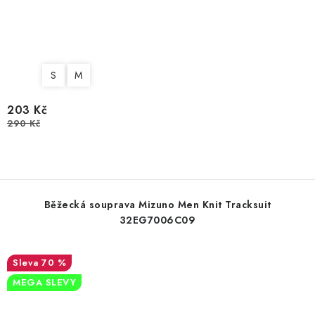
S
M
203 Kč
290 Kč
Běžecká souprava Mizuno Men Knit Tracksuit
32EG7006C09
70 %
MEGA SLEVY