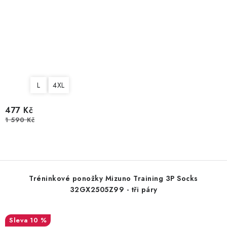
L
4XL
477 Kč
1 590 Kč
Tréninkové ponožky Mizuno Training 3P Socks
32GX2505Z99 - tři páry
10 %