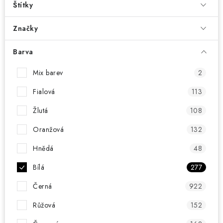
KONTAKT
Štítky
BOTY DĚTSKÉ
Značky
Barva
OBLEČENÍ
Mix barev
2
VÝŽIVA
Fialová
113
SPORTY
Žlutá
108
Oranžová
132
MEGA SLEVY
Hnědá
48
NOVINKY
Bílá
277
NOVINKY MIZUNO
Černá
922
Růžová
152
NOVINKY INOV-8