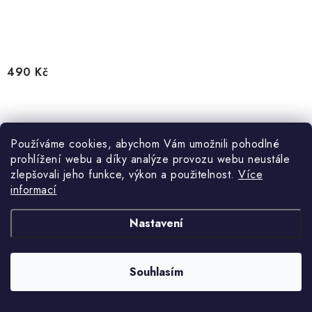
490 Kč
Používáme cookies, abychom Vám umožnili pohodlné
prohlížení webu a díky analýze provozu webu neustále
Běžecké kompresní ponožky Compressport Pro Racing
zlepšovali jeho funkce, výkon a použitelnost.
Více
Socks v4.0 Run High - White/Orient Blue
informací
10% SLEVA s kódem "komprese10"
Nastavení
Souhlasím