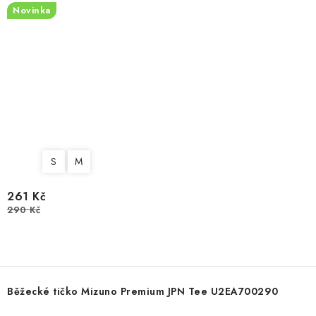
Novinka
S
M
261 Kč
290 Kč
Běžecké tičko Mizuno Premium JPN Tee U2EA700290