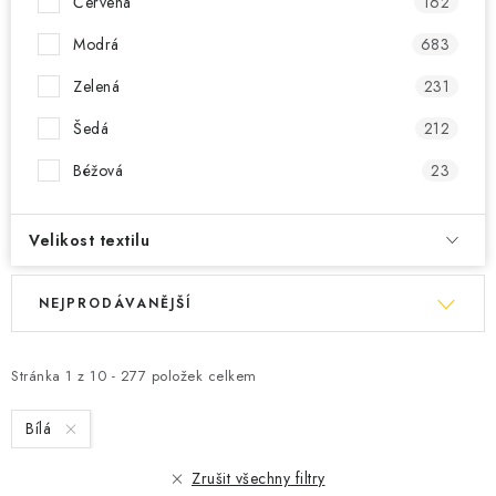
Červená
162
OBLÍBENÉ DROBNOSTI
Modrá
683
ZNAČKY
Zelená
231
Šedá
212
Ceník dopravy
Moje objednávka
Béžová
23
Jak vyměnit nebo vrátit zboží
Jak reklamovat
Obchodní podmínky
Velikostní tabulky
Velikost textilu
Ochrana osobních údajů
Zásady používání souborů cookies
V
Ř
Kontakt
NEJPRODÁVANĚJŠÍ
ý
a
p
z
i
e
Stránka
1
z
10
-
277
položek celkem
s
n
Bílá
p
í
r
p
Zrušit všechny filtry