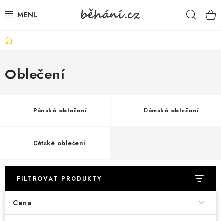
Přejít
Hleda
na
obsah
Domů
BOTY PÁNSKÉ
BOTY DÁMSKÉ
Oblečení
PÁNSKÉ OBLEČENÍ
Pánské oblečení
Dámské oblečení
DÁMSKÉ OBLEČENÍ
Dětské oblečení
DOPLŇKY
DÁRKOVÉ POUKAZY
FILTROVAT PRODUKTY
VELIKOSTNÍ TABULKY
Cena