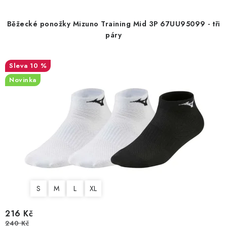
o
r
d
o
Běžecké ponožky Mizuno Training Mid 3P 67UU95099 - tři
u
d
páry
k
u
t
k
10 %
ů
t
Novinka
ů
S
M
L
XL
216 Kč
240 Kč