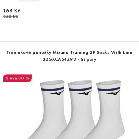
168 Kč
240 Kč
Tréninkové ponožky Mizuno Training 3P Socks With Line
32GXCA54Z93 - tři páry
30 %