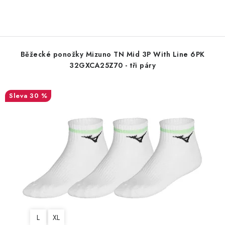
Běžecké ponožky Mizuno TN Mid 3P With Line 6PK
32GXCA25Z70 - tři páry
30 %
L
XL