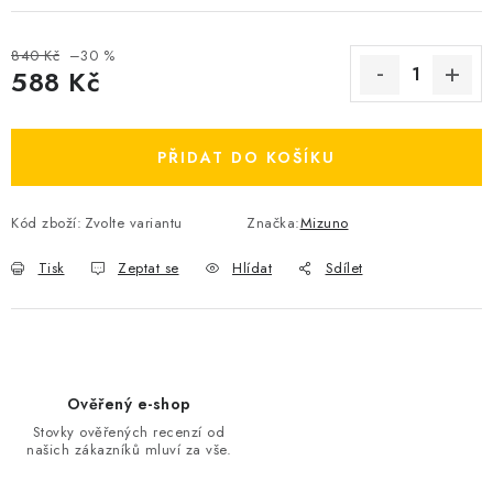
OBLÍBENÉ DROBNOSTI
840 Kč
–30 %
588 Kč
ZNAČKY
Měrná cena:
Ceník dopravy
Moje objednávka
PŘIDAT DO KOŠÍKU
Jak vyměnit nebo vrátit zboží
Jak reklamovat
Obchodní podmínky
Velikostní tabulky
Kód zboží:
Zvolte variantu
Značka:
Mizuno
Ochrana osobních údajů
Zásady používání souborů cookies
Tisk
Zeptat se
Hlídat
Sdílet
Kontakt
Ověřený e-shop
Stovky ověřených recenzí od
našich zákazníků mluví za vše.