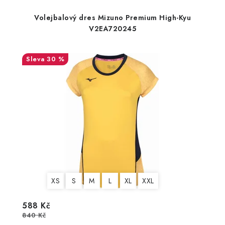
Volejbalový dres Mizuno Premium High-Kyu
V2EA720245
30 %
XS
S
M
L
XL
XXL
588 Kč
840 Kč