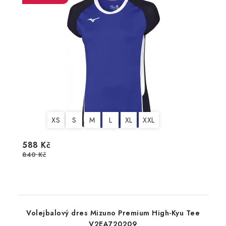
XS
S
M
L
XL
XXL
588 Kč
840 Kč
Volejbalový dres Mizuno Premium High-Kyu Tee
V2EA720209