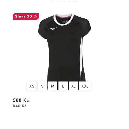
30 %
XS
S
M
L
XL
XXL
588 Kč
840 Kč