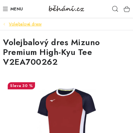
Přejít
Hleda
na
obsah
Volejbalové dresy
BOTY PÁNSKÉ
Volejbalový dres Mizuno
BOTY DÁMSKÉ
Premium High-Kyu Tee
PÁNSKÉ OBLEČENÍ
V2EA700262
DÁMSKÉ OBLEČENÍ
30 %
DOPLŇKY
DÁRKOVÉ POUKAZY
VELIKOSTNÍ TABULKY