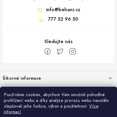
info
@
behani.cz
777 52 96 50
Z
á
Šikovné informace
p
a
Ceník dopravy
Běžecké zajímavosti
t
Používáme cookies, abychom Vám umožnili pohodlné
Moje objednávka
prohlížení webu a díky analýze provozu webu neustále
í
Proč jít běhat právě o víkendu?
Přijímáme online platby
zlepšovali jeho funkce, výkon a použitelnost.
Více
Jak vyměnit nebo vrátit zboží
informací
Bolest holeně nemusí znamenat zánět okostice