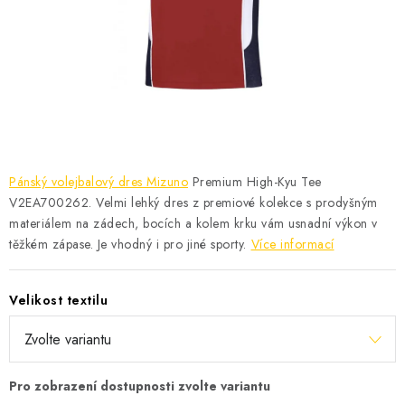
KONTAKT
BOTY DĚTSKÉ
OBLEČENÍ
VÝŽIVA
Pánský volejbalový dres Mizuno
Premium High-Kyu Tee
SPORTY
V2EA700262. Velmi lehký dres z premiové kolekce s prodyšným
materiálem na zádech, bocích a kolem krku vám usnadní výkon v
MEGA SLEVY
těžkém zápase. Je vhodný i pro jiné sporty.
Více informací
NOVINKY
Velikost textilu
NOVINKY MIZUNO
NOVINKY INOV-8