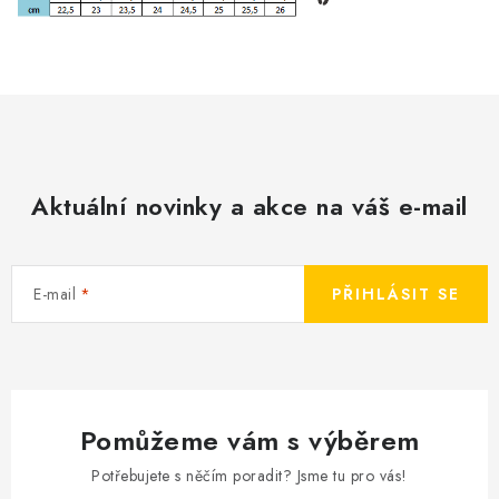
KONTAKT
BOTY DĚTSKÉ
OBLEČENÍ
VÝŽIVA
Aktuální novinky a akce na váš e-mail
SPORTY
MEGA SLEVY
E-mail
PŘIHLÁSIT SE
NOVINKY
NOVINKY MIZUNO
Pomůžeme vám s výběrem
NOVINKY INOV-8
Potřebujete s něčím poradit? Jsme tu pro vás!