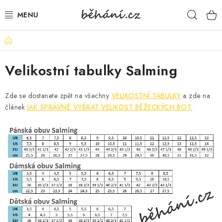
Přejít
Hleda
na
obsah
Domů
BOTY PÁNSKÉ
Velikostní tabulky Salming
BOTY DÁMSKÉ
PÁNSKÉ OBLEČENÍ
Zde se dostanete zpět na všechny
VELIKOSTNÍ TABULKY
a zde na
článek
JAK SPRÁVNĚ VYBRAT VELIKOST BĚŽECKÝCH BOT.
DÁMSKÉ OBLEČENÍ
DOPLŇKY
DÁRKOVÉ POUKAZY
VELIKOSTNÍ TABULKY