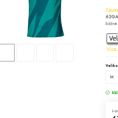
Pánské
62GA
běžné
Více 
Veliko
Sk
1 3
4