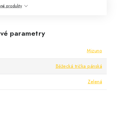
né produkty
vé parametry
Mizuno
Běžecká trička pánská
Zelená