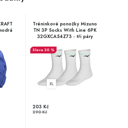
CRAFT
Tréninkové ponožky Mizuno
modrá
TN 3P Socks With Line 6PK
32GXCA54Z73 - tři páry
30 %
XL
203 Kč
290 Kč