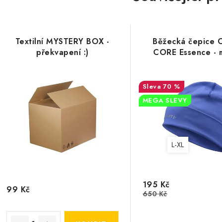
Textilní MYSTERY BOX -
Běžecká čepice 
překvapení :)
CORE Essence - 
70 %
MEGA SLEVY
L-XL
195 Kč
99 Kč
650 Kč