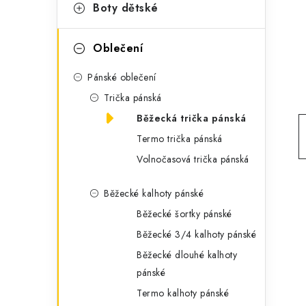
g
Boty dětské
r
o
a
r
Oblečení
n
i
Pánské oblečení
e
n
Trička pánská
í
Běžecká trička pánská
Termo trička pánská
p
Volnočasová trička pánská
a
Běžecké kalhoty pánské
n
Běžecké šortky pánské
e
Běžecké 3/4 kalhoty pánské
l
Běžecké dlouhé kalhoty
pánské
Termo kalhoty pánské