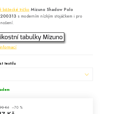
 běžecké tričko
Mizuno Shadow Polo
200313
s moderním nízkým stojáčkem i pro
 nošení.
informací
st textilu
ladem
90 Kč
–70 %
17 Kč