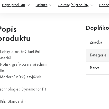
Popis produktu
Diskuze
Související produkty
Podob
Popis
Doplňko
produktu
Značka
 Lehký a pružný funkční
Kategorie
ateriál.
 Potisk grafikou na předním
Barva
íle.
 Moderní nízký stojáček.
echnologie: DynamotionFit
třih: Standard Fit