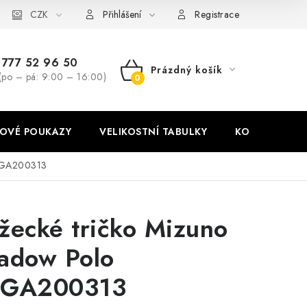
stní tabulky
CZK
Ochrana osobních údajů
Zásady používání soubor
Přihlášení
Registrace
777 52 96 50
Prázdný košík
(po – pá: 9:00 – 16:00)
NÁKUPNÍ
KOŠÍK
OVÉ POUKAZY
VELIKOSTNÍ TABULKY
KONTAKT
62GA200313
žecké tričko Mizuno
adow Polo
GA200313