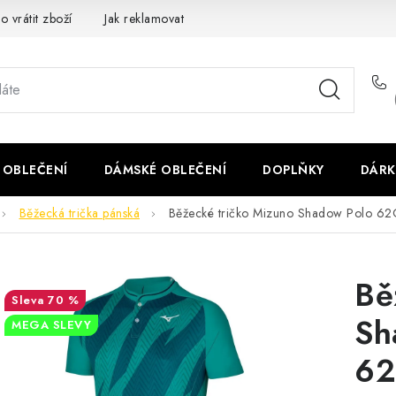
o vrátit zboží
Jak reklamovat
Obchodní podmínky
Veliko
 OBLEČENÍ
DÁMSKÉ OBLEČENÍ
DOPLŇKY
DÁRK
Běžecká trička pánská
Běžecké tričko Mizuno Shadow Polo 
Bě
70 %
Sh
MEGA SLEVY
62