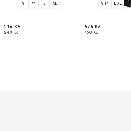
S
M
L
XL
S-M
L-XL
216 Kč
675 Kč
240 Kč
750 Kč