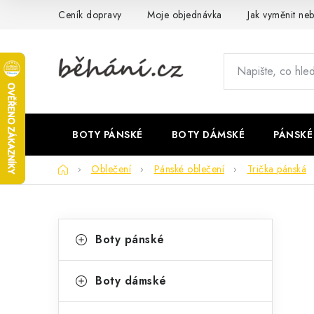
Přejít
Ceník dopravy
Moje objednávka
Jak vyměnit neb
na
obsah
BOTY PÁNSKÉ
BOTY DÁMSKÉ
PÁNSKÉ
Domů
Oblečení
Pánské oblečení
Trička pánská
P
K
Přeskočit
Boty pánské
kategorie
a
o
t
s
Boty dámské
e
t