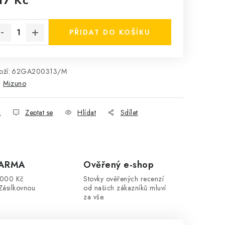
rná cena:
PŘIDAT DO KOŠÍKU
ží:
62GA200313/M
:
Mizuno
k
Zeptat se
Hlídat
Sdílet
DARMA
Ověřený e-shop
3000 Kč
Stovky ověřených recenzí
Zásilkovnou
od našich zákazníků mluví
za vše.