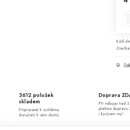
Mě
Kód zbo
Značka
Tis
3612 položek
Doprava Z
skladem
Při nákupu nad 
platíme dopravu 
Připravené k rychlému
i kurýrem my!
doručení k vám domů.