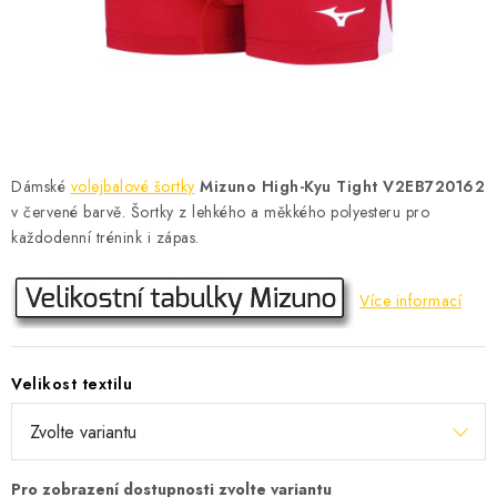
KONTAKT
BOTY DĚTSKÉ
OBLEČENÍ
VÝŽIVA
Dámské
volejbalové šortky
Mizuno High-Kyu Tight V2EB720162
v červené barvě. Šortky z lehkého a měkkého polyesteru pro
SPORTY
každodenní trénink i zápas.
MEGA SLEVY
Více informací
NOVINKY
Velikost textilu
NOVINKY MIZUNO
NOVINKY INOV-8