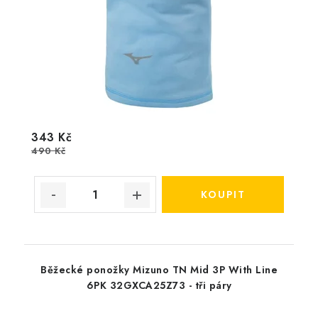
343 Kč
490 Kč
Běžecké ponožky Mizuno TN Mid 3P With Line
6PK 32GXCA25Z73 - tři páry