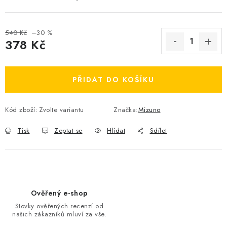
OBLÍBENÉ DROBNOSTI
540 Kč
–30 %
ZNAČKY
378 Kč
Měrná cena:
Ceník dopravy
Moje objednávka
PŘIDAT DO KOŠÍKU
Jak vyměnit nebo vrátit zboží
Jak reklamovat
Obchodní podmínky
Velikostní tabulky
Kód zboží:
Zvolte variantu
Značka:
Mizuno
Ochrana osobních údajů
Zásady používání souborů cookies
Kontakt
Tisk
Zeptat se
Hlídat
Sdílet
Ověřený e-shop
Stovky ověřených recenzí od
našich zákazníků mluví za vše.