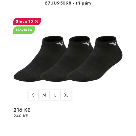
67UU95098 - tři páry
10 %
Novinka
S
M
L
XL
216 Kč
240 Kč