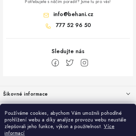
Potřebujete s něčím poradit? Jsme tu pro vás!
info
@
behani.cz
777 52 96 50
Z
á
Šikovné informace
p
a
Ceník dopravy
Běžecké zajímavosti
t
Používáme cookies, abychom Vám umožnili pohodlné
Moje objednávka
prohlížení webu a díky analýze provozu webu neustále
í
Proč jít běhat právě o víkendu?
Přijímáme online platby
zlepšovali jeho funkce, výkon a použitelnost.
Více
Jak vyměnit nebo vrátit zboží
informací