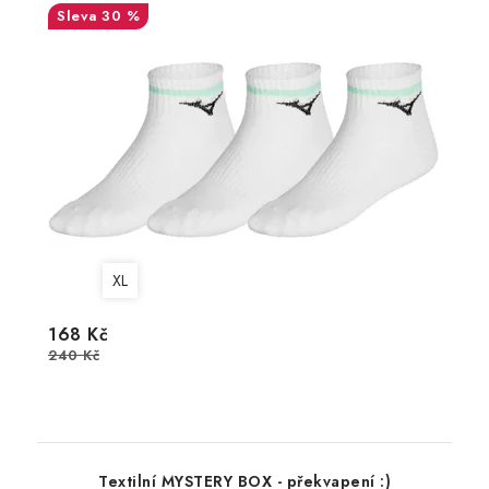
30 %
XL
168 Kč
240 Kč
Textilní MYSTERY BOX - překvapení :)