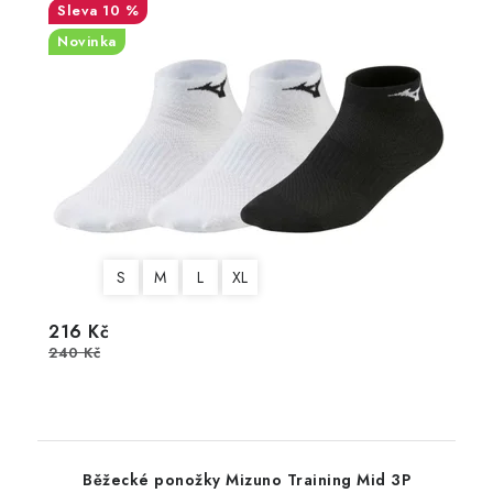
10 %
Novinka
S
M
L
XL
216 Kč
240 Kč
Běžecké ponožky Mizuno Training Mid 3P