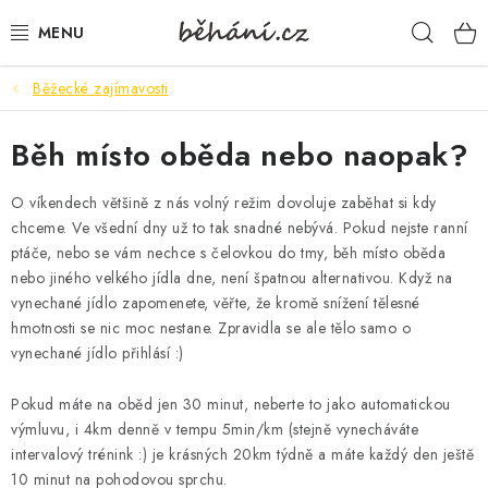
Přejít
Hleda
na
obsah
Běžecké zajímavosti
BOTY PÁNSKÉ
Běh místo oběda nebo naopak?
BOTY DÁMSKÉ
O víkendech většině z nás volný režim dovoluje zaběhat si kdy
PÁNSKÉ OBLEČENÍ
chceme. Ve všední dny už to tak snadné nebývá. Pokud nejste ranní
ptáče, nebo se vám nechce s čelovkou do tmy, běh místo oběda
DÁMSKÉ OBLEČENÍ
nebo jiného velkého jídla dne, není špatnou alternativou. Když na
vynechané jídlo zapomenete, věřte, že kromě snížení tělesné
DOPLŇKY
hmotnosti se nic moc nestane. Zpravidla se ale tělo samo o
vynechané jídlo přihlásí :)
DÁRKOVÉ POUKAZY
Pokud máte na oběd jen 30 minut, neberte to jako automatickou
výmluvu, i 4km denně v tempu 5min/km (stejně vynecháváte
VELIKOSTNÍ TABULKY
intervalový trénink :) je krásných 20km týdně a máte každý den ještě
10 minut na pohodovou sprchu.