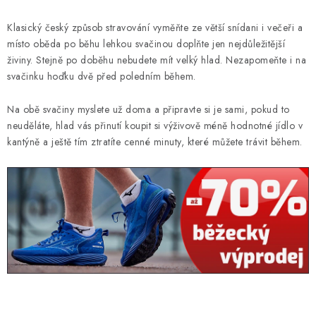
KONTAKT
Klasický český způsob stravování vyměňte ze větší snídani i večeři a
BOTY DĚTSKÉ
místo oběda po běhu lehkou svačinou doplňte jen nejdůležitější
živiny. Stejně po doběhu nebudete mít velký hlad. Nezapomeňte i na
OBLEČENÍ
svačinku hoďku dvě před poledním během.
Na obě svačiny myslete už doma a připravte si je sami, pokud to
VÝŽIVA
neuděláte, hlad vás přinutí koupit si výživově méně hodnotné jídlo v
kantýně a ještě tím ztratíte cenné minuty, které můžete trávit během.
SPORTY
MEGA SLEVY
NOVINKY
NOVINKY MIZUNO
NOVINKY INOV-8