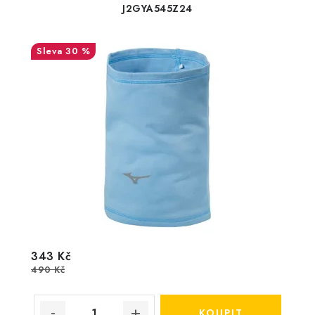
J2GYA545Z24
30 %
343 Kč
490 Kč