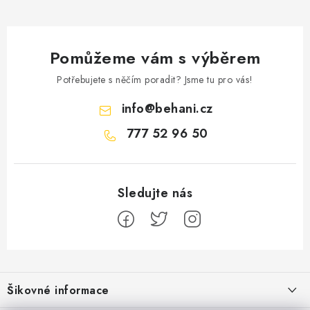
Pomůžeme vám s výběrem
Potřebujete s něčím poradit? Jsme tu pro vás!
info
@
behani.cz
777 52 96 50
Z
á
Šikovné informace
p