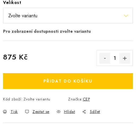
Velikost
OBLÍBENÉ DROBNOSTI
ZNAČKY
Ceník dopravy
Moje objednávka
Jak vyměnit nebo vrátit zboží
Jak reklamovat
875 Kč
Obchodní podmínky
Velikostní tabulky
Měrná cena:
Ochrana osobních údajů
Zásady používání souborů cookies
Kontakt
PŘIDAT DO KOŠÍKU
Kód zboží:
Zvolte variantu
Značka:
CEP
Tisk
Zeptat se
Hlídat
Sdílet