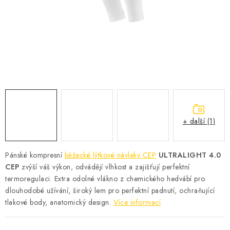
KONTAKT
BOTY DĚTSKÉ
OBLEČENÍ
VÝŽIVA
SPORTY
+ další (1)
MEGA SLEVY
Pánské kompresní
běžecké lýtkové návleky CEP
ULTRALIGHT 4.0
NOVINKY
CEP
zvýší váš výkon, odvádějí vlhkost a zajišťují perfektní
termoregulaci. Extra odolné vlákno z chemického hedvábí pro
NOVINKY MIZUNO
dlouhodobé užívání, široký lem pro perfektní padnutí, ochraňující
tlakové body, anatomický design.
Více informací
NOVINKY INOV-8