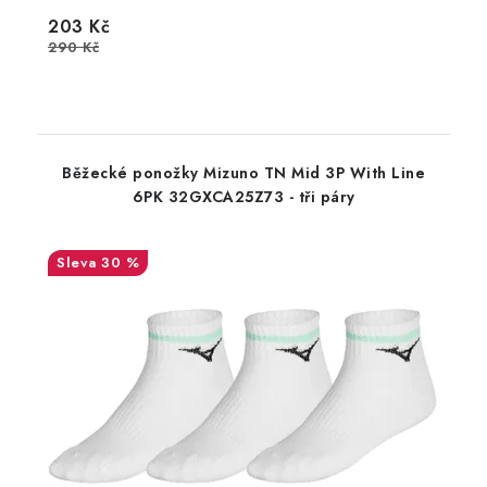
203 Kč
290 Kč
Běžecké ponožky Mizuno TN Mid 3P With Line
6PK 32GXCA25Z73 - tři páry
30 %