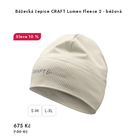
Běžecká čepice CRAFT Lumen Fleece 2 - béžová
10 %
S-M
L-XL
675 Kč
750 Kč