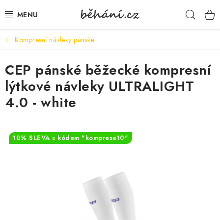
Přejít
Hleda
na
obsah
Kompresní návleky pánské
BOTY PÁNSKÉ
CEP pánské běžecké kompresní
BOTY DÁMSKÉ
lýtkové návleky ULTRALIGHT
PÁNSKÉ OBLEČENÍ
4.0 - white
DÁMSKÉ OBLEČENÍ
10% SLEVA s kódem "komprese10"
DOPLŇKY
DÁRKOVÉ POUKAZY
VELIKOSTNÍ TABULKY