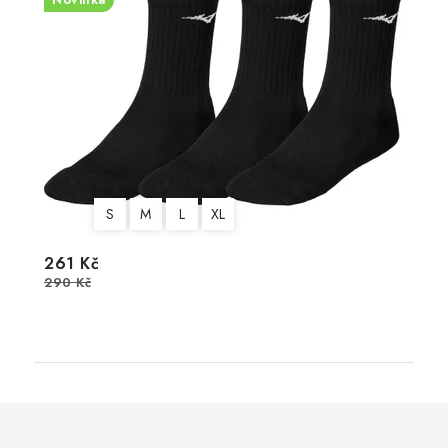
S
M
L
XL
261 Kč
290 Kč