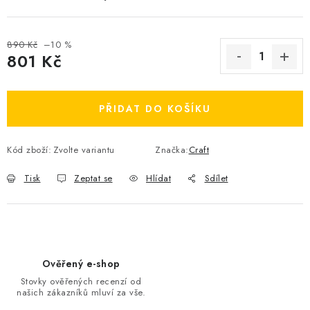
OBLÍBENÉ DROBNOSTI
890 Kč
–10 %
ZNAČKY
801 Kč
Měrná cena:
Ceník dopravy
Moje objednávka
PŘIDAT DO KOŠÍKU
Jak vyměnit nebo vrátit zboží
Jak reklamovat
Obchodní podmínky
Velikostní tabulky
Kód zboží:
Zvolte variantu
Značka:
Craft
Ochrana osobních údajů
Zásady používání souborů cookies
Kontakt
Tisk
Zeptat se
Hlídat
Sdílet
Ověřený e-shop
Stovky ověřených recenzí od
našich zákazníků mluví za vše.