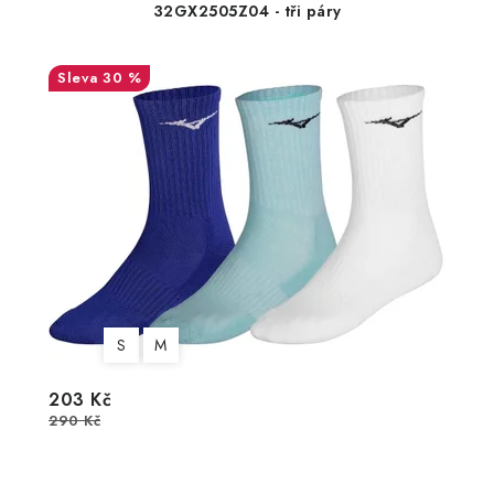
32GX2505Z04 - tři páry
30 %
S
M
203 Kč
290 Kč