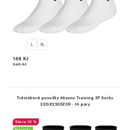
L
XL
168 Kč
240 Kč
Tréninkové ponožky Mizuno Training 3P Socks
32GX2505Z09 - tři páry
10 %
Novinka