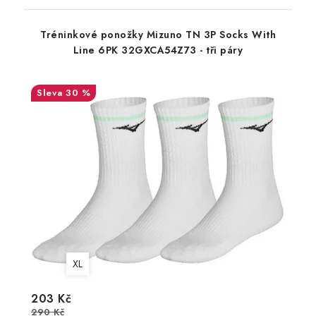
Tréninkové ponožky Mizuno TN 3P Socks With
Line 6PK 32GXCA54Z73 - tři páry
30 %
XL
203 Kč
290 Kč