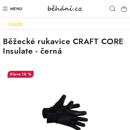
Přejít
Hleda
na
obsah
Doplňky
BOTY PÁNSKÉ
Běžecké rukavice CRAFT CORE
BOTY DÁMSKÉ
Insulate - černá
PÁNSKÉ OBLEČENÍ
DÁMSKÉ OBLEČENÍ
10 %
DOPLŇKY
DÁRKOVÉ POUKAZY
VELIKOSTNÍ TABULKY