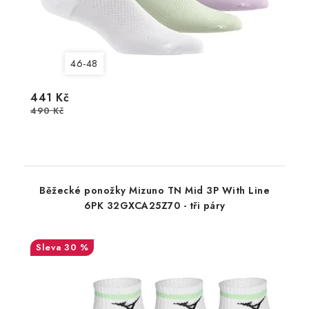
46-48
441 Kč
490 Kč
Běžecké ponožky Mizuno TN Mid 3P With Line
6PK 32GXCA25Z70 - tři páry
30 %