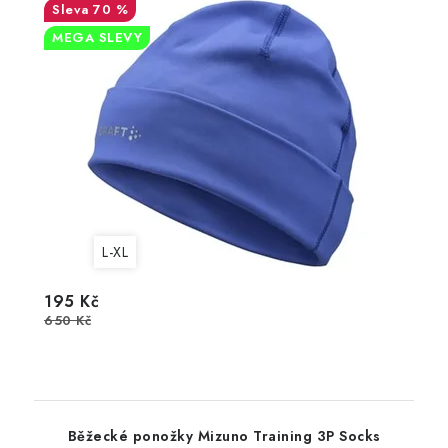
70 %
MEGA SLEVY
L-XL
195 Kč
650 Kč
Běžecké ponožky Mizuno Training 3P Socks