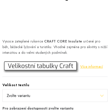
KONTAKT
BOTY DĚTSKÉ
OBLEČENÍ
VÝŽIVA
Vysoce zateplené rukavice
CRAFT CORE Insulate
určené pro
běh, běžecké lyžování a turistiku. Vhodné zejména pro akvitity s nižší
SPORTY
intenzitou a do velmi studených podmínek.
MEGA SLEVY
Více informací
NOVINKY
Velikost textilu
NOVINKY MIZUNO
NOVINKY INOV-8