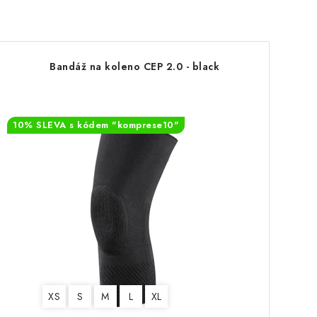
Bandáž na koleno CEP 2.0 - black
10% SLEVA s kódem "komprese10"
XS
S
M
L
XL