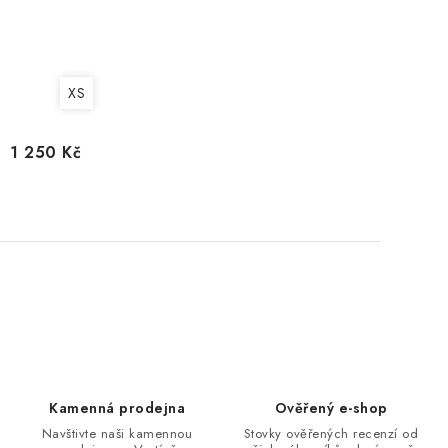
XS
1 250 Kč
O
v
l
á
d
Kamenná prodejna
Ověřený e-shop
a
Navštivte naši kamennou
Stovky ověřených recenzí od