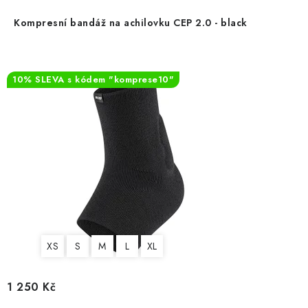
OBLÍBENÉ DROBNOSTI
Kompresní bandáž na achilovku CEP 2.0 - black
ZNAČKY
10% SLEVA s kódem "komprese10"
Ceník dopravy
Moje objednávka
Jak vyměnit nebo vrátit zboží
Jak reklamovat
Obchodní podmínky
Velikostní tabulky
Ochrana osobních údajů
Zásady používání souborů cookies
Kontakt
XS
S
M
L
XL
1 250 Kč