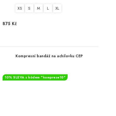
XS
S
M
L
XL
875 Kč
Kompresní bandáž na achilovku CEP
10% SLEVA s kódem "komprese10"