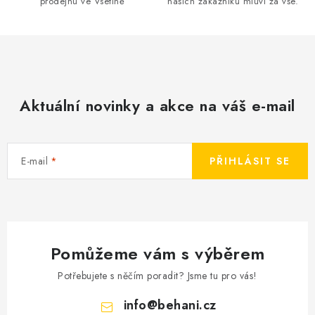
prodejnu ve Vsetíně
našich zákazníků mluví za vše.
c
í
p
r
v
k
Aktuální novinky a akce na váš e-mail
y
v
ý
E-mail
PŘIHLÁSIT SE
p
i
s
u
Pomůžeme vám s výběrem
Potřebujete s něčím poradit? Jsme tu pro vás!
info
@
behani.cz