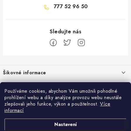
777 52 96 50
Z
á
Šikovné informace
p
a
Ceník dopravy
Běžecké zajímavosti
t
Používáme cookies, abychom Vám umožnili pohodlné
Moje objednávka
prohlížení webu a díky analýze provozu webu neustále
í
Proč jít běhat právě o víkendu?
Přijímáme online platby
zlepšovali jeho funkce, výkon a použitelnost.
Více
Jak vyměnit nebo vrátit zboží
informací
Bolest holeně nemusí znamenat zánět okostice
Facebook
Jak reklamovat
Nastavení
Jak běhat s rychlejším parťákem
Obchodní podmínky
Pánské běžecké boty
Dámské běžecké boty
Běžecké boty