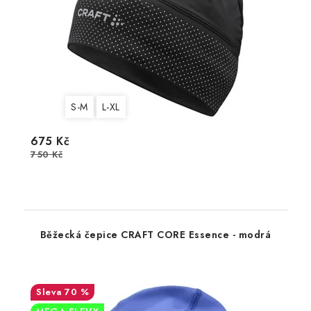
S-M
L-XL
675 Kč
750 Kč
Běžecká čepice CRAFT CORE Essence - modrá
70 %