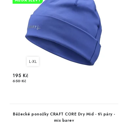
MEGA SLEVY
L-XL
195 Kč
650 Kč
Běžecké ponožky CRAFT CORE Dry Mid - tři páry -
mix barev