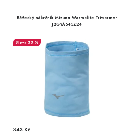
Běžecký nákrčník Mizuno Warmalite Triwarmer
J2GYA545Z24
30 %
343 Kč