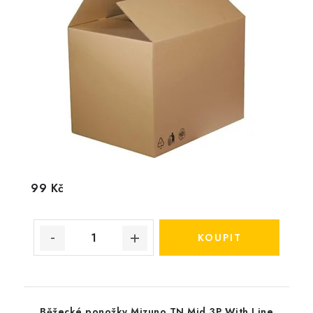
99 Kč
Běžecké ponožky Mizuno TN Mid 3P With Line