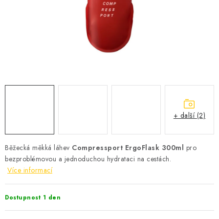
KONTAKT
BOTY DĚTSKÉ
OBLEČENÍ
VÝŽIVA
SPORTY
+ další (2)
MEGA SLEVY
Běžecká měkká láhev
Compressport ErgoFlask 300ml
pro
NOVINKY
bezproblémovou a jednoduchou hydrataci na cestách.
Více informací
NOVINKY MIZUNO
Dostupnost 1 den
NOVINKY INOV-8