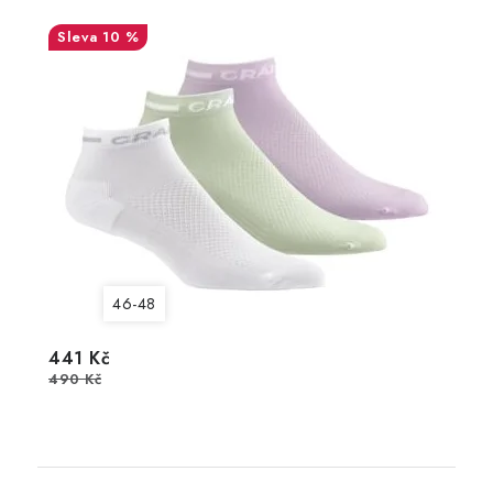
10 %
46-48
441 Kč
490 Kč