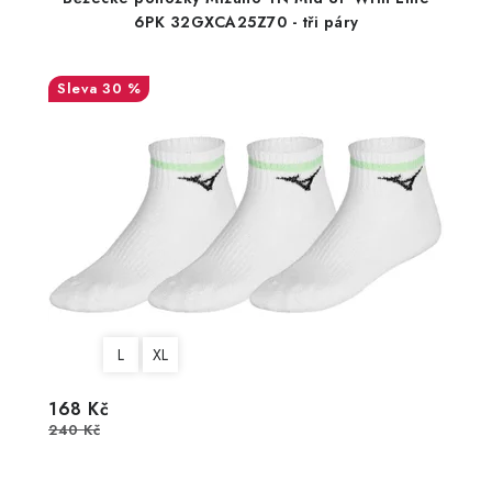
6PK 32GXCA25Z70 - tři páry
30 %
L
XL
168 Kč
240 Kč