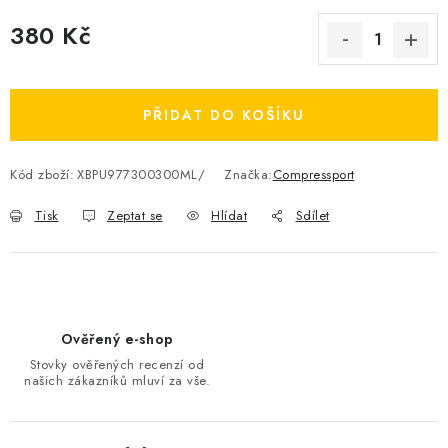
OBLÍBENÉ DROBNOSTI
380 Kč
Měrná cena:
ZNAČKY
PŘIDAT DO KOŠÍKU
Ceník dopravy
Moje objednávka
Jak vyměnit nebo vrátit zboží
Jak reklamovat
Kód zboží:
XBPU977300300ML/
Značka:
Compressport
Obchodní podmínky
Velikostní tabulky
Tisk
Zeptat se
Hlídat
Sdílet
Ochrana osobních údajů
Zásady používání souborů cookies
Kontakt
Ověřený e-shop
Stovky ověřených recenzí od
našich zákazníků mluví za vše.