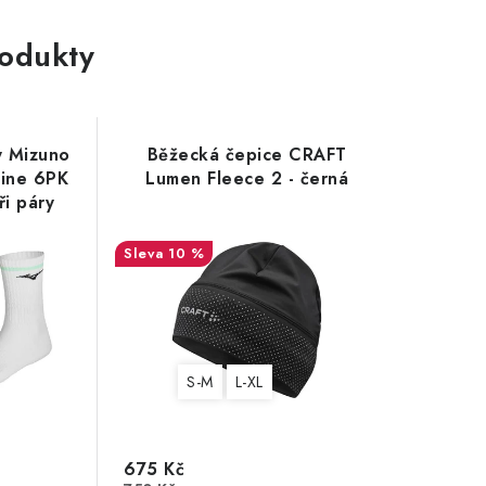
rodukty
y Mizuno
Běžecká čepice CRAFT
Line 6PK
Lumen Fleece 2 - černá
i páry
10 %
S-M
L-XL
675 Kč