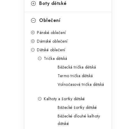
g
Boty dětské
r
o
a
r
Oblečení
n
i
Pánské oblečení
e
n
Dámské oblečení
í
Dětské oblečení
Trička dětská
p
Běžecká trička dětská
a
Termo trička dětská
n
Volnočasová trička dětská
e
Kalhoty a šortky dětské
l
Běžecké šortky dětské
Běžecké dlouhé kalhoty
dětské