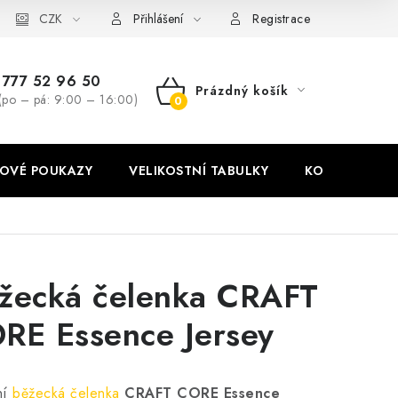
stní tabulky
CZK
Ochrana osobních údajů
Zásady používání soubor
Přihlášení
Registrace
777 52 96 50
Prázdný košík
(po – pá: 9:00 – 16:00)
NÁKUPNÍ
KOŠÍK
OVÉ POUKAZY
VELIKOSTNÍ TABULKY
KONTAKT
žecká čelenka CRAFT
RE Essence Jersey
ní
běžecká čelenka
CRAFT CORE Essence