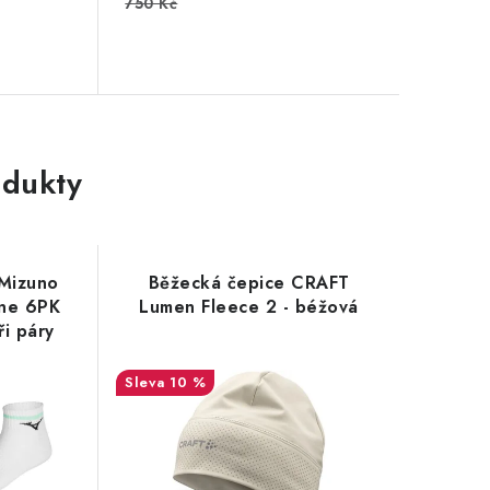
750 Kč
dukty
Mizuno
Běžecká čepice CRAFT
ine 6PK
Lumen Fleece 2 - béžová
i páry
10 %