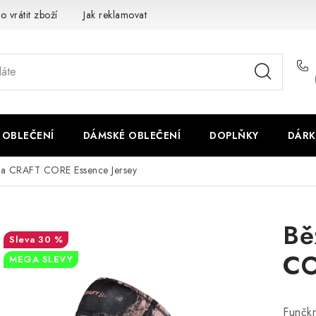
o vrátit zboží
Jak reklamovat
Obchodní podmínky
Veliko
 OBLEČENÍ
DÁMSKÉ OBLEČENÍ
DOPLŇKY
DÁRK
ka CRAFT CORE Essence Jersey
Bě
30 %
CO
MEGA SLEVY
Funčk