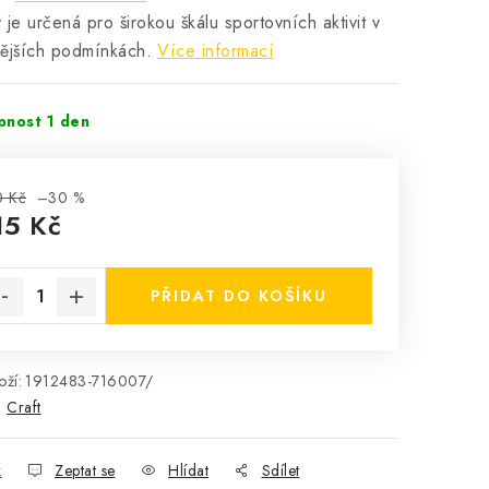
y
je určená pro širokou škálu sportovních aktivit v
ějších podmínkách.
Více informací
pnost 1 den
0 Kč
–30 %
15 Kč
rná cena:
PŘIDAT DO KOŠÍKU
ží:
1912483-716007/
:
Craft
k
Zeptat se
Hlídat
Sdílet