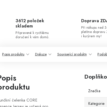
3612 položek
Doprava Z
skladem
Při nákupu nad 
platíme dopravu 
Připravené k rychlému
i kurýrem my!
doručení k vám domů.
Popis produktu
Diskuze
Související produkty
Podob
Popis
Doplňko
produktu
Značka
unčkní čelenka CORE
Kategorie
ssence Jersey je určená pro