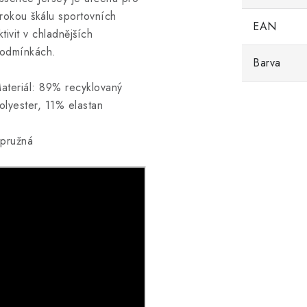
irokou škálu sportovních
EAN
ktivit v chladnějších
odmínkách.
Barva
ateriál: 89% recyklovaný
olyester, 11% elastan
 pružná