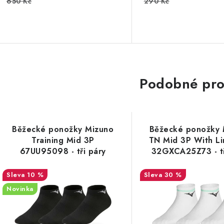
650 Kč
290 Kč
Podobné pro
Běžecké ponožky Mizuno
Běžecké ponožky 
Training Mid 3P
TN Mid 3P With L
67UU95098 - tři páry
32GXCA25Z73 - tř
10 %
30 %
Novinka