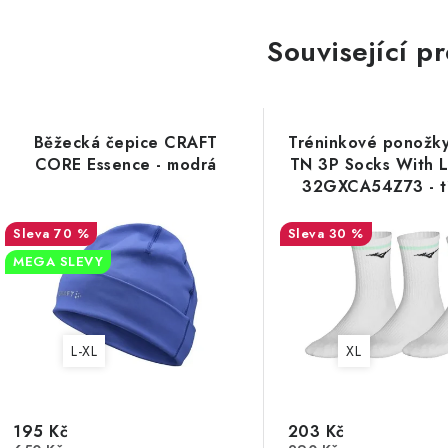
Související p
Běžecká čepice CRAFT
Tréninkové ponožk
CORE Essence - modrá
TN 3P Socks With 
32GXCA54Z73 - tř
70 %
30 %
MEGA SLEVY
L-XL
XL
195 Kč
203 Kč