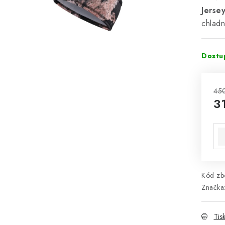
Jerse
chladn
Dostu
45
3
Mě
Kód zbo
Značka
Tis