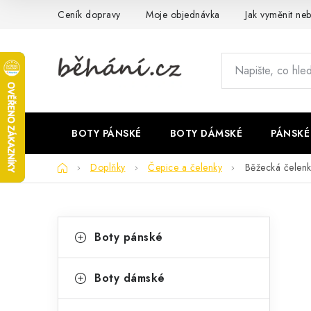
Přejít
Ceník dopravy
Moje objednávka
Jak vyměnit neb
na
obsah
BOTY PÁNSKÉ
BOTY DÁMSKÉ
PÁNSKÉ
Domů
Doplňky
Čepice a čelenky
Běžecká čelen
P
K
Přeskočit
Boty pánské
kategorie
a
o
t
s
Boty dámské
e
t