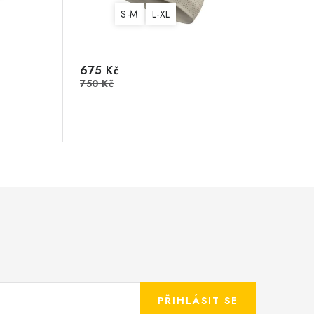
S-M
L-XL
675 Kč
750 Kč
PŘIHLÁSIT SE