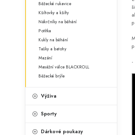
Běžecké rukavice
š
Kšiltovky a kšilty
a
Nákrčníky na běhání
p
Potítka
M
Kukly na běhání
p
Tašky a batohy
Mazání
-
Masážní válce BLACKROLL
Běžecké brýle
Výživa
Sporty
Dárkové poukazy