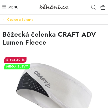
Přejít
Hleda
na
obsah
Čepice a čelenky
BOTY PÁNSKÉ
Běžecká čelenka CRAFT ADV
BOTY DÁMSKÉ
Lumen Fleece
PÁNSKÉ OBLEČENÍ
DÁMSKÉ OBLEČENÍ
30 %
MEGA SLEVY
DOPLŇKY
DÁRKOVÉ POUKAZY
VELIKOSTNÍ TABULKY