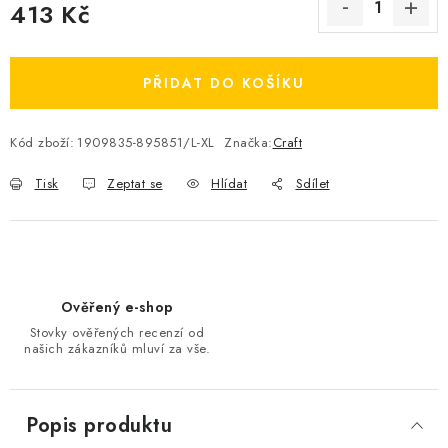
413 Kč
OBLÍBENÉ DROBNOSTI
Měrná cena:
ZNAČKY
PŘIDAT DO KOŠÍKU
Ceník dopravy
Moje objednávka
Kód zboží:
1909835-895851/L-XL
Značka:
Craft
Jak vyměnit nebo vrátit zboží
Jak reklamovat
Tisk
Zeptat se
Hlídat
Sdílet
Obchodní podmínky
Velikostní tabulky
Ochrana osobních údajů
Zásady používání souborů cookies
Kontakt
Ověřený e-shop
Stovky ověřených recenzí od
našich zákazníků mluví za vše.
Popis produktu