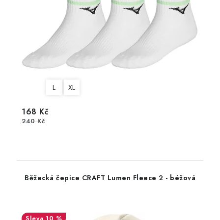
L
XL
168 Kč
240 Kč
Běžecká čepice CRAFT Lumen Fleece 2 - béžová
10 %