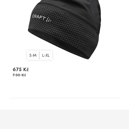
S-M
L-XL
675 Kč
750 Kč