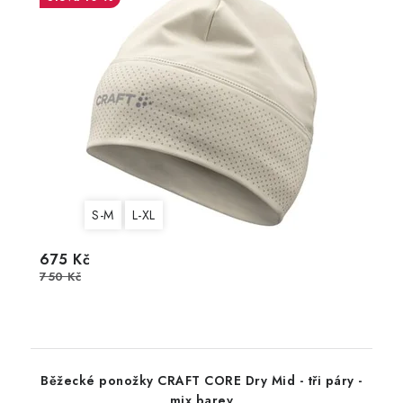
S-M
L-XL
675 Kč
750 Kč
Běžecké ponožky CRAFT CORE Dry Mid - tři páry -
mix barev