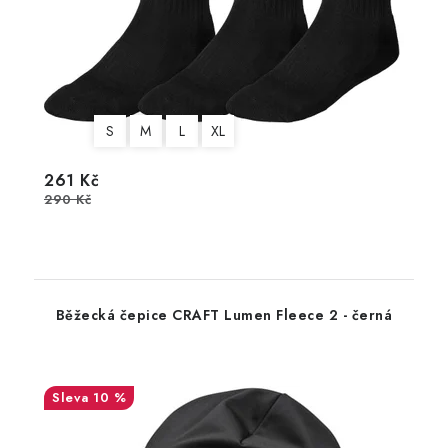
S
M
L
XL
261 Kč
290 Kč
Běžecká čepice CRAFT Lumen Fleece 2 - černá
10 %