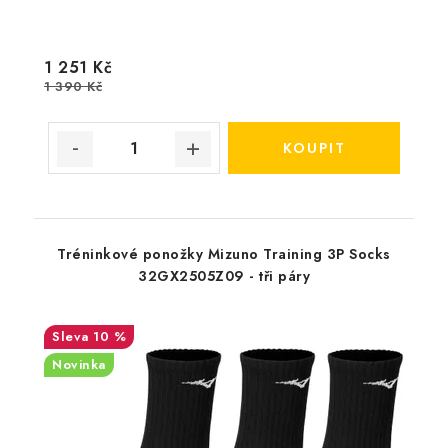
1 251 Kč
1 390 Kč
Tréninkové ponožky Mizuno Training 3P Socks
32GX2505Z09 - tři páry
10 %
Novinka