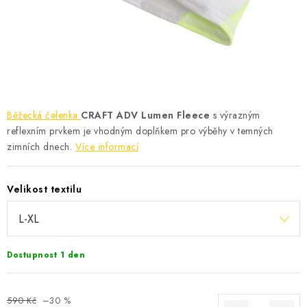
KONTAKT
BOTY DĚTSKÉ
OBLEČENÍ
VÝŽIVA
Běžecká čelenka
CRAFT ADV Lumen Fleece
s výrazným
reflexním prvkem je vhodným doplňkem pro výběhy v temných
SPORTY
zimních dnech.
Více informací
MEGA SLEVY
Velikost textilu
NOVINKY
NOVINKY MIZUNO
Dostupnost 1 den
NOVINKY INOV-8
590 Kč
–30 %