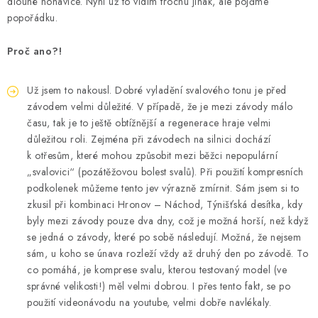
KONTAKT
dlouhé nohavice. Nyní už to vidím trochu jinak, ale pojďme
popořádku.
BOTY DĚTSKÉ
Proč ano?!
OBLEČENÍ
Už jsem to nakousl. Dobré vyladění svalového tonu je před
závodem velmi důležité. V případě, že je mezi závody málo
VÝŽIVA
času, tak je to ještě obtížnější a regenerace hraje velmi
důležitou roli. Zejména při závodech na silnici dochází
SPORTY
k otřesům, které mohou způsobit mezi běžci nepopulární
„svalovici“ (pozátěžovou bolest svalů). Při použití kompresních
MEGA SLEVY
podkolenek můžeme tento jev výrazně zmírnit. Sám jsem si to
zkusil při kombinaci Hronov – Náchod, Týnišťská desítka, kdy
byly mezi závody pouze dva dny, což je možná horší, než když
NOVINKY
se jedná o závody, které po sobě následují. Možná, že nejsem
sám, u koho se únava rozleží vždy až druhý den po závodě. To
NOVINKY MIZUNO
co pomáhá, je komprese svalu, kterou testovaný model (ve
správné velikosti!) měl velmi dobrou. I přes tento fakt, se po
NOVINKY INOV-8
použití videonávodu na youtube, velmi dobře navlékaly.