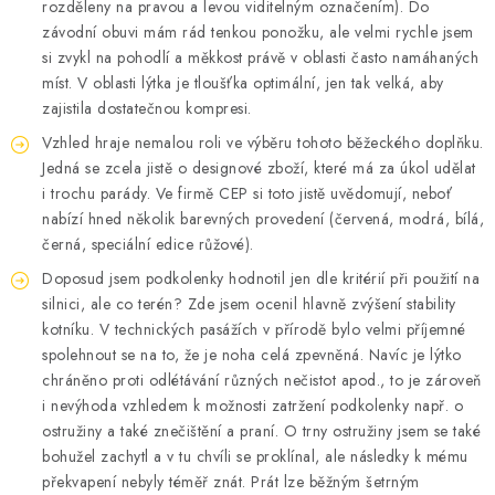
rozděleny na pravou a levou viditelným označením). Do
závodní obuvi mám rád tenkou ponožku, ale velmi rychle jsem
si zvykl na pohodlí a měkkost právě v oblasti často namáhaných
míst. V oblasti lýtka je tloušťka optimální, jen tak velká, aby
zajistila dostatečnou kompresi.
Vzhled hraje nemalou roli ve výběru tohoto běžeckého doplňku.
Jedná se zcela jistě o designové zboží, které má za úkol udělat
i trochu parády. Ve firmě CEP si toto jistě uvědomují, neboť
nabízí hned několik barevných provedení (červená, modrá, bílá,
černá, speciální edice růžové).
Doposud jsem podkolenky hodnotil jen dle kritérií při použití na
silnici, ale co terén? Zde jsem ocenil hlavně zvýšení stability
kotníku. V technických pasážích v přírodě bylo velmi příjemné
spolehnout se na to, že je noha celá zpevněná. Navíc je lýtko
chráněno proti odlétávání různých nečistot apod., to je zároveň
i nevýhoda vzhledem k možnosti zatržení podkolenky např. o
ostružiny a také znečištění a praní. O trny ostružiny jsem se také
bohužel zachytl a v tu chvíli se proklínal, ale následky k mému
překvapení nebyly téměř znát. Prát lze běžným šetrným