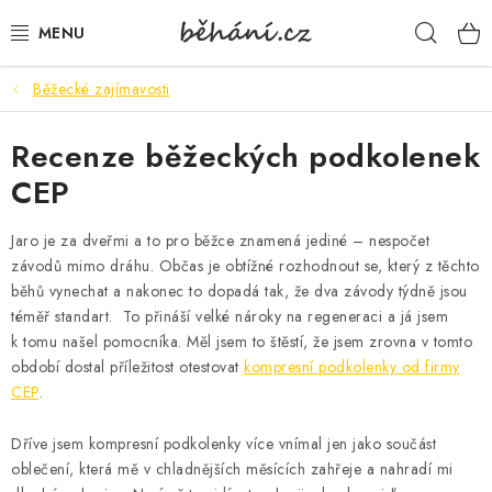
Přejít
Hleda
na
obsah
Běžecké zajímavosti
BOTY PÁNSKÉ
Recenze běžeckých podkolenek
BOTY DÁMSKÉ
CEP
PÁNSKÉ OBLEČENÍ
Jaro je za dveřmi a to pro běžce znamená jediné – nespočet
DÁMSKÉ OBLEČENÍ
závodů mimo dráhu. Občas je obtížné rozhodnout se, který z těchto
běhů vynechat a nakonec to dopadá tak, že dva závody týdně jsou
téměř standart. To přináší velké nároky na regeneraci a já jsem
DOPLŇKY
k tomu našel pomocníka. Měl jsem to štěstí, že jsem zrovna v tomto
období dostal příležitost otestovat
kompresní podkolenky od firmy
DÁRKOVÉ POUKAZY
CEP
.
VELIKOSTNÍ TABULKY
Dříve jsem kompresní podkolenky více vnímal jen jako součást
oblečení, která mě v chladnějších měsících zahřeje a nahradí mi