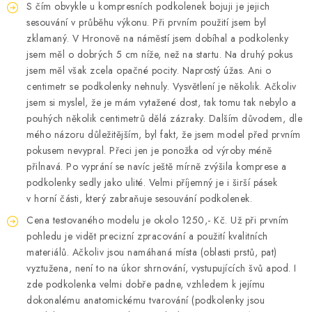
S čím obvykle u kompresních podkolenek bojuji je jejich
OBLÍBENÉ DROBNOSTI
sesouvání v průběhu výkonu. Při prvním použití jsem byl
zklamaný. V Hronově na náměstí jsem dobíhal a podkolenky
ZNAČKY
jsem měl o dobrých 5 cm níže, než na startu. Na druhý pokus
jsem měl však zcela opačné pocity. Naprostý úžas. Ani o
centimetr se podkolenky nehnuly. Vysvětlení je několik. Ačkoliv
Ceník dopravy
Moje objednávka
jsem si myslel, že je mám vytažené dost, tak tomu tak nebylo a
Jak vyměnit nebo vrátit zboží
Jak reklamovat
pouhých několik centimetrů dělá zázraky. Dalším důvodem, dle
Obchodní podmínky
Velikostní tabulky
mého názoru důležitějším, byl fakt, že jsem model před prvním
pokusem nevypral. Přeci jen je ponožka od výroby méně
Ochrana osobních údajů
Zásady používání souborů cookies
přilnavá. Po vyprání se navíc ještě mírně zvýšila komprese a
Kontakt
podkolenky sedly jako ulité. Velmi příjemný je i širší pásek
v horní části, který zabraňuje sesouvání podkolenek.
Cena testovaného modelu je okolo 1250,- Kč. Už při prvním
pohledu je vidět precizní zpracování a použití kvalitních
materiálů. Ačkoliv jsou namáhaná místa (oblasti prstů, pat)
vyztužena, není to na úkor shrnování, vystupujících švů apod. I
zde podkolenka velmi dobře padne, vzhledem k jejímu
dokonalému anatomickému tvarování (podkolenky jsou