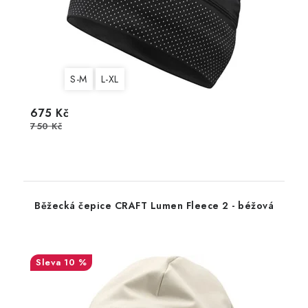
S-M
L-XL
675 Kč
750 Kč
Běžecká čepice CRAFT Lumen Fleece 2 - béžová
10 %