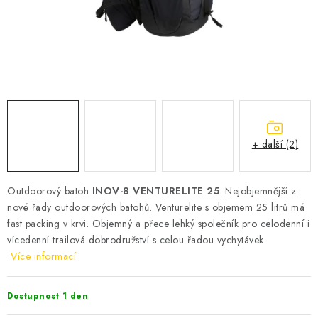
KONTAKT
BOTY DĚTSKÉ
OBLEČENÍ
VÝŽIVA
+ další (2)
SPORTY
MEGA SLEVY
Outdoorový batoh
INOV-8 VENTURELITE 25
. Nejobjemnější z
nové řady outdoorových batohů. Venturelite s objemem 25 litrů má
NOVINKY
fast packing v krvi. Objemný a přece lehký společník pro celodenní i
vícedenní trailová dobrodružství s celou řadou vychytávek.
Více informací
NOVINKY MIZUNO
NOVINKY INOV-8
Dostupnost 1 den