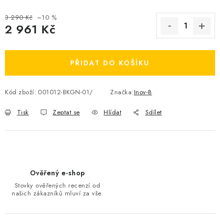
OBLÍBENÉ DROBNOSTI
3 290 Kč
–10 %
2 961 Kč
ZNAČKY
Měrná cena:
PŘIDAT DO KOŠÍKU
Ceník dopravy
Moje objednávka
Jak vyměnit nebo vrátit zboží
Jak reklamovat
Kód zboží:
001012-BKGN-01/
Značka:
Inov-8
Obchodní podmínky
Velikostní tabulky
Ochrana osobních údajů
Zásady používání souborů cookies
Tisk
Zeptat se
Hlídat
Sdílet
Kontakt
Ověřený e-shop
Stovky ověřených recenzí od
našich zákazníků mluví za vše.