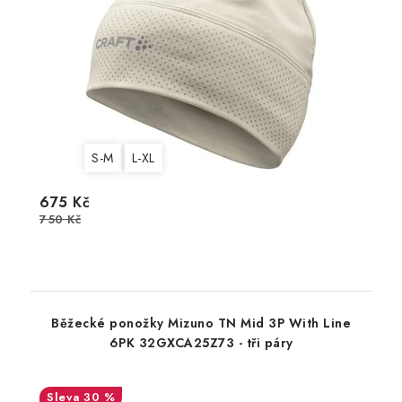
S-M
L-XL
675 Kč
750 Kč
Běžecké ponožky Mizuno TN Mid 3P With Line
6PK 32GXCA25Z73 - tři páry
30 %