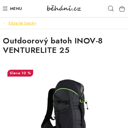
Přejít
Hleda
na
obsah
Běžecké batohy
BOTY PÁNSKÉ
Outdoorový batoh INOV-8
BOTY DÁMSKÉ
VENTURELITE 25
PÁNSKÉ OBLEČENÍ
DÁMSKÉ OBLEČENÍ
10 %
DOPLŇKY
DÁRKOVÉ POUKAZY
VELIKOSTNÍ TABULKY