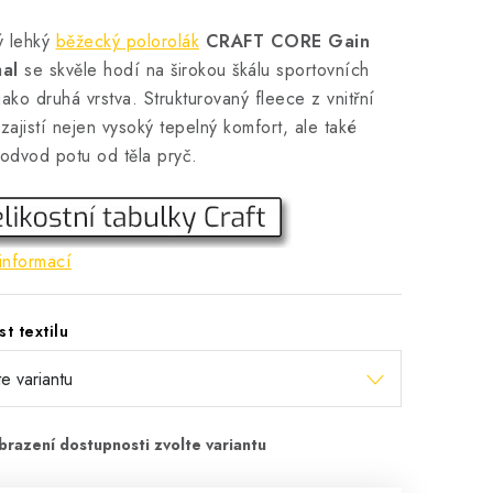
ý lehký
běžecký polorolák
CRAFT CORE Gain
al
se skvěle hodí na širokou škálu sportovních
t jako druhá vrstva. Strukturovaný fleece z vnitřní
 zajistí nejen vysoký tepelný komfort, ale také
 odvod potu od těla pryč.
informací
st textilu