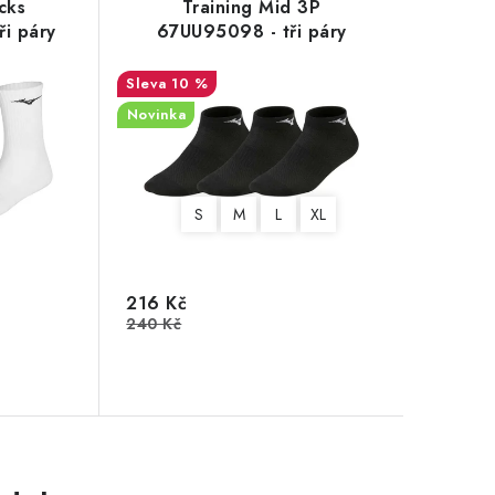
cks
Training Mid 3P
i páry
67UU95098 - tři páry
10 %
Novinka
S
M
L
XL
216 Kč
240 Kč