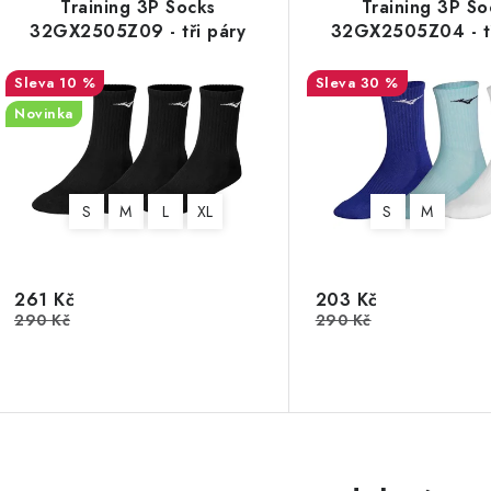
Training 3P Socks
Training 3P So
32GX2505Z09 - tři páry
32GX2505Z04 - tř
10 %
30 %
Novinka
S
M
L
XL
S
M
261 Kč
203 Kč
290 Kč
290 Kč