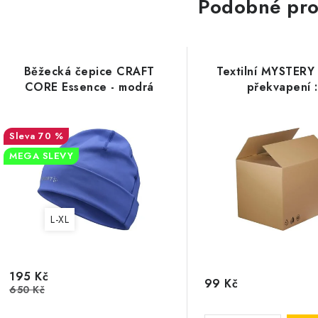
Podobné pro
Běžecká čepice CRAFT
Textilní MYSTERY
CORE Essence - modrá
překvapení :
70 %
MEGA SLEVY
L-XL
195 Kč
99 Kč
650 Kč