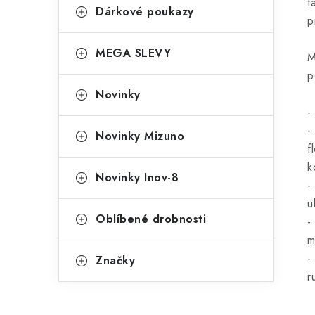
t
Dárkové poukazy
p
MEGA SLEVY
M
p
Novinky
-
-
Novinky Mizuno
f
k
Novinky Inov-8
-
u
Oblíbené drobnosti
-
m
-
Značky
r