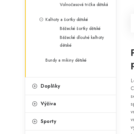
Volnočasová trička dětská
Kalhoty a šortky dětské
Běžecké šortky dětské
Běžecké dlouhé kalhoty
dětské
Bundy a mikiny dětské
L
Doplňky
C
s
Výživa
s
v
v
Sporty
v