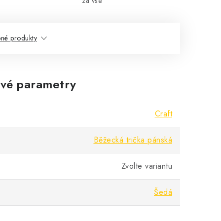
za vše.
né produkty
vé parametry
Craft
Běžecká trička pánská
Zvolte variantu
Šedá