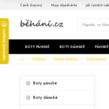
Přejít
Ceník dopravy
Moje objednávka
Jak vyměnit neb
na
obsah
BOTY PÁNSKÉ
BOTY DÁMSKÉ
PÁNSKÉ
Domů
Oblečení
Pánské oblečení
Trička pánská
P
K
Přeskočit
Boty pánské
kategorie
a
o
t
s
Boty dámské
e
t