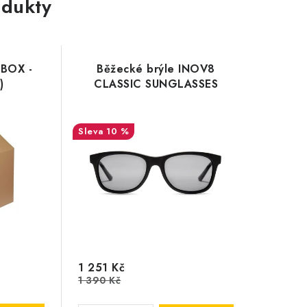
dukty
 BOX -
Běžecké brýle INOV8
)
CLASSIC SUNGLASSES
10 %
1 251 Kč
1 390 Kč