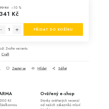
90 Kč
–10 %
 341 Kč
rná cena:
PŘIDAT DO KOŠÍKU
ží:
Zvolte variantu
:
Craft
k
Zeptat se
Hlídat
Sdílet
DARMA
Ověřený e-shop
3000 Kč
Stovky ověřených recenzí
Zásilkovnou
od našich zákazníků mluví