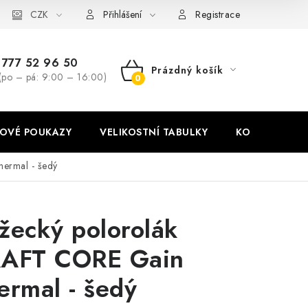
stní tabulky
CZK
Ochrana osobních údajů
Zásady používání soubor
Přihlášení
Registrace
777 52 96 50
Prázdný košík
(po – pá: 9:00 – 16:00)
NÁKUPNÍ
KOŠÍK
OVÉ POUKAZY
VELIKOSTNÍ TABULKY
KONTAKT
ermal - šedý
žecký polorolák
AFT CORE Gain
ermal - šedý