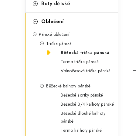
g
Boty dětské
r
o
a
r
Oblečení
n
i
Pánské oblečení
e
n
Trička pánská
í
Běžecká trička pánská
Termo trička pánská
p
Volnočasová trička pánská
a
Běžecké kalhoty pánské
n
Běžecké šortky pánské
e
Běžecké 3/4 kalhoty pánské
l
Běžecké dlouhé kalhoty
pánské
Termo kalhoty pánské