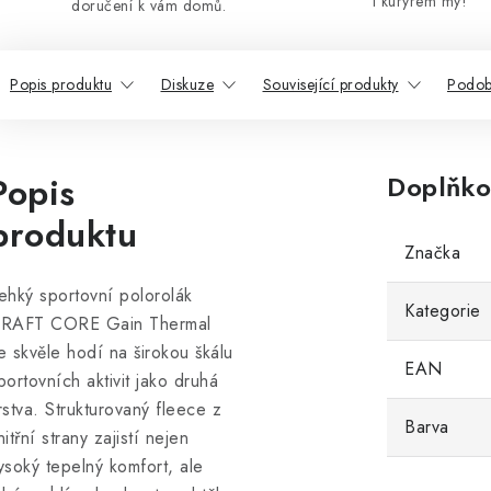
i kurýrem my!
doručení k vám domů.
Popis produktu
Diskuze
Související produkty
Podob
Popis
Doplňko
produktu
Značka
ehký sportovní polorolák
Kategorie
RAFT CORE Gain Thermal
e skvěle hodí na širokou škálu
EAN
portovních aktivit jako druhá
rstva. Strukturovaný fleece z
Barva
nitřní strany zajistí nejen
ysoký tepelný komfort, ale