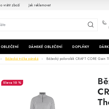
o vrátit zboží
Jak reklamovat
Obchodní podmínky
Veliko
 OBLEČENÍ
DÁMSKÉ OBLEČENÍ
DOPLŇKY
DÁRK
Běžecká trička pánská
Běžecký polorolák CRAFT CORE Gain Th
Bě
10 %
CR
Th