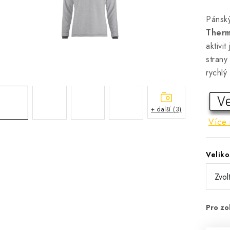
Pánsk
Therm
aktivi
strany
rychlý
+ další (3)
Více 
Veliko