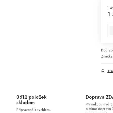
1 4
1
Mě
Kód zbo
Značka
Tis
3612 položek
Doprava Z
skladem
Při nákupu nad 
platíme dopravu 
Připravené k rychlému