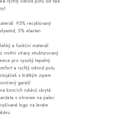
aké rychlý odvod potu od těla
ryč.
ateriál: 95% recyklovaný
olyamid, 5% elastan
 lehký a funkční materiál
 z vnitřní strany strukturovaný
leece pro vysoký tepelný
omfort a rychlý odvod potu
 stojáček s krátkým zipem
končený garáží
 na koncích rukávů skrytá
anžeta s otvorem na palec
 vyšívané logo na levém
ukávu