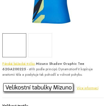
KONTAKT
BOTY DĚTSKÉ
OBLEČENÍ
VÝŽIVA
SPORTY
MEGA SLEVY
Pánské běžecké tričko
Mizuno Shadow Graphic Tee
62GA200225
- střih podle principů DynamotionFit kopíruje
NOVINKY
anatomii těla a poskytuje tak pohodlí a volnost pohybu.
NOVINKY MIZUNO
Více informací
NOVINKY INOV-8
Velikost textilu