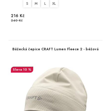
S
M
L
XL
216 Kč
240 Kč
Běžecká čepice CRAFT Lumen Fleece 2 - béžová
10 %