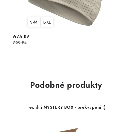
S-M
L-XL
675 Kč
750 Kč
Podobné produkty
Textilní MYSTERY BOX - překvapení :)