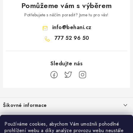
Pomůžeme vám s výběrem
Potřebujete s něčím poradit? Jsme tu pro vás!
info
@
behani.cz
777 52 96 50
Z
á
Šikovné informace
p
a
Ceník dopravy
Běžecké zajímavosti
t
Používáme cookies, abychom Vám umožnili pohodlné
Moje objednávka
prohlížení webu a díky analýze provozu webu neustále
Proč jít běhat právě o víkendu?