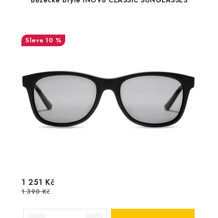
Běžecké brýle INOV8 CLASSIC SUNGLASSES
10 %
1 251 Kč
1 390 Kč