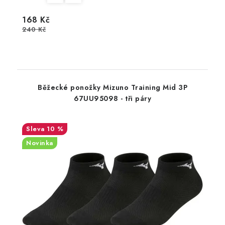
168 Kč
240 Kč
Běžecké ponožky Mizuno Training Mid 3P
67UU95098 - tři páry
10 %
Novinka