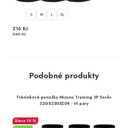
S
M
L
XL
216 Kč
240 Kč
Podobné produkty
Tréninkové ponožky Mizuno Training 3P Socks
32GX2505Z09 - tři páry
10 %