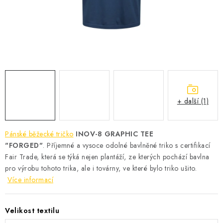
KONTAKT
BOTY DĚTSKÉ
OBLEČENÍ
VÝŽIVA
+ další (1)
SPORTY
MEGA SLEVY
Pánské běžecké tričko
INOV-8 GRAPHIC TEE
"FORGED"
. Příjemné a vysoce odolné bavlněné triko s certifikací
NOVINKY
Fair Trade, která se týká nejen plantáží, ze kterých pochází bavlna
pro výrobu tohoto trika, ale i továrny, ve které bylo triko ušito.
Více informací
NOVINKY MIZUNO
NOVINKY INOV-8
Velikost textilu