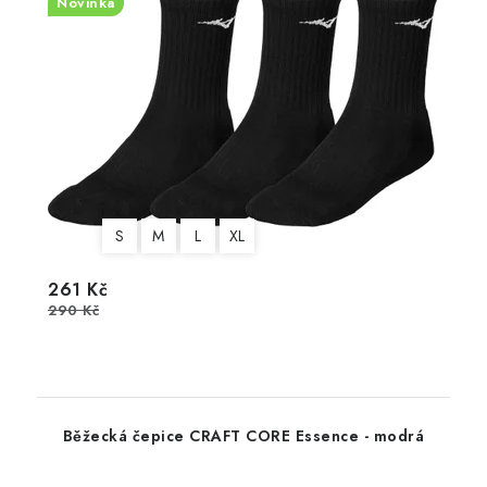
Novinka
S
M
L
XL
261 Kč
290 Kč
Běžecká čepice CRAFT CORE Essence - modrá