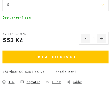
OBLÍBENÉ DROBNOSTI
Dostupnost 1 den
ZNAČKY
Ceník dopravy
Moje objednávka
790 Kč
–30 %
553 Kč
Jak vyměnit nebo vrátit zboží
Jak reklamovat
Měrná cena:
Obchodní podmínky
Velikostní tabulky
Ochrana osobních údajů
Zásady používání souborů cookies
PŘIDAT DO KOŠÍKU
Kontakt
Kód zboží:
001038-NY-01/S
Značka:
Inov-8
Tisk
Zeptat se
Hlídat
Sdílet