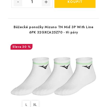
Běžecké ponožky Mizuno TN Mid 3P With Line
6PK 32GXCA25Z70 - tři páry
30 %
L
XL