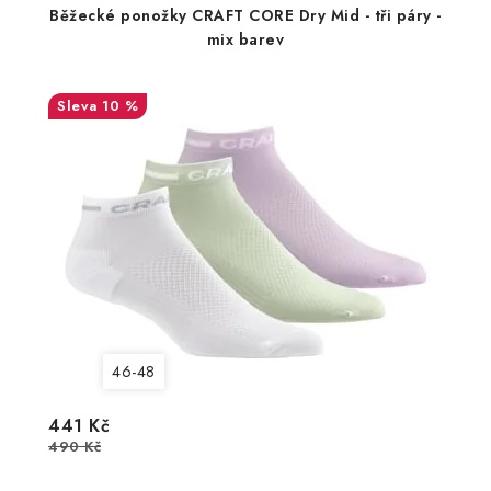
Běžecké ponožky CRAFT CORE Dry Mid - tři páry -
mix barev
10 %
46-48
441 Kč
490 Kč