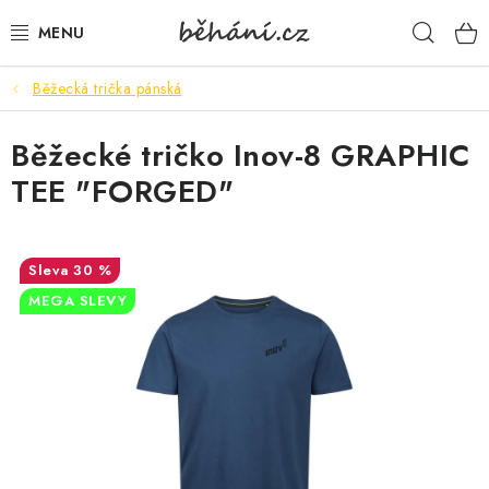
Přejít
Hleda
na
obsah
Běžecká trička pánská
BOTY PÁNSKÉ
Běžecké tričko Inov-8 GRAPHIC
BOTY DÁMSKÉ
TEE "FORGED"
PÁNSKÉ OBLEČENÍ
DÁMSKÉ OBLEČENÍ
30 %
MEGA SLEVY
DOPLŇKY
DÁRKOVÉ POUKAZY
VELIKOSTNÍ TABULKY