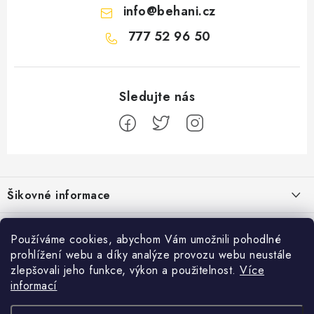
info
@
behani.cz
777 52 96 50
Z
á
Šikovné informace
p
a
Ceník dopravy
Běžecké zajímavosti
t
Používáme cookies, abychom Vám umožnili pohodlné
Moje objednávka
prohlížení webu a díky analýze provozu webu neustále
í
Bolest holeně nemusí znamenat zánět okostice
Přijímáme online platby
zlepšovali jeho funkce, výkon a použitelnost.
Více
Jak vyměnit nebo vrátit zboží
informací
Jak běhat s rychlejším parťákem
Facebook
Jak reklamovat