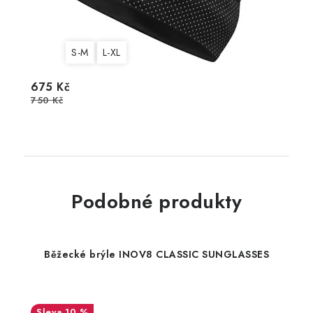
S-M
L-XL
675 Kč
750 Kč
Podobné produkty
Běžecké brýle INOV8 CLASSIC SUNGLASSES
10 %