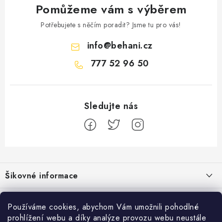
Pomůžeme vám s výběrem
Potřebujete s něčím poradit? Jsme tu pro vás!
info
@
behani.cz
777 52 96 50
Z
á
Šikovné informace
p
a
Ceník dopravy
Běžecké zajímavosti
t
Používáme cookies, abychom Vám umožnili pohodlné
Moje objednávka
prohlížení webu a díky analýze provozu webu neustále
Bolest holeně nemusí znamenat zánět okostice