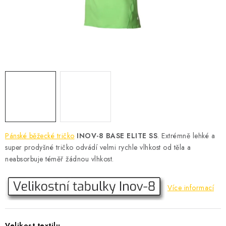
KONTAKT
BOTY DĚTSKÉ
OBLEČENÍ
VÝŽIVA
SPORTY
MEGA SLEVY
Pánské běžecké tričko
INOV-8 BASE ELITE SS
. Extrémně lehké a
super prodyšné tričko odvádí velmi rychle vlhkost od těla a
NOVINKY
neabsorbuje téměř žádnou vlhkost.
NOVINKY MIZUNO
Více informací
NOVINKY INOV-8
Velikost textilu