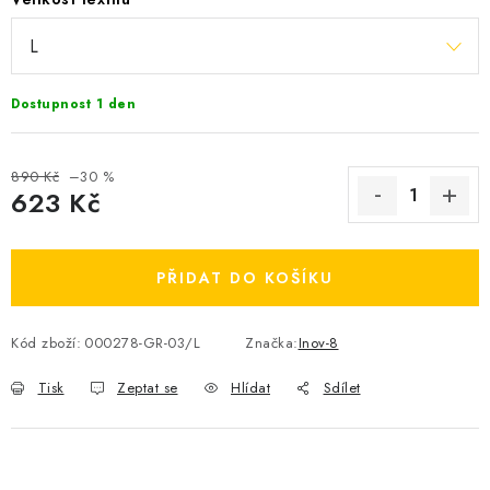
OBLÍBENÉ DROBNOSTI
ZNAČKY
Dostupnost 1 den
Ceník dopravy
Moje objednávka
Jak vyměnit nebo vrátit zboží
Jak reklamovat
890 Kč
–30 %
623 Kč
Obchodní podmínky
Velikostní tabulky
Měrná cena:
Ochrana osobních údajů
Zásady používání souborů cookies
Kontakt
PŘIDAT DO KOŠÍKU
Kód zboží:
000278-GR-03/L
Značka:
Inov-8
Tisk
Zeptat se
Hlídat
Sdílet