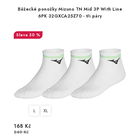
Běžecké ponožky Mizuno TN Mid 3P With Line
6PK 32GXCA25Z70 - tři páry
30 %
L
XL
168 Kč
240 Kč