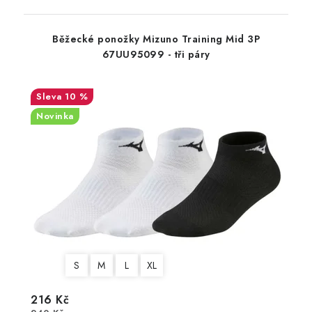
Běžecké ponožky Mizuno Training Mid 3P
67UU95099 - tři páry
10 %
Novinka
S
M
L
XL
216 Kč