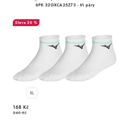
6PK 32GXCA25Z73 - tři páry
30 %
XL
168 Kč
240 Kč