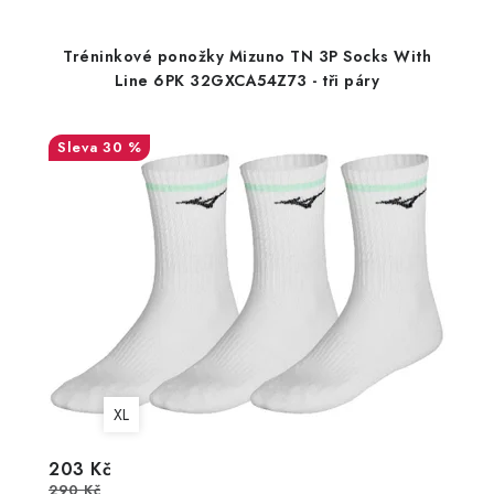
Tréninkové ponožky Mizuno TN 3P Socks With
Line 6PK 32GXCA54Z73 - tři páry
30 %
XL
203 Kč
290 Kč