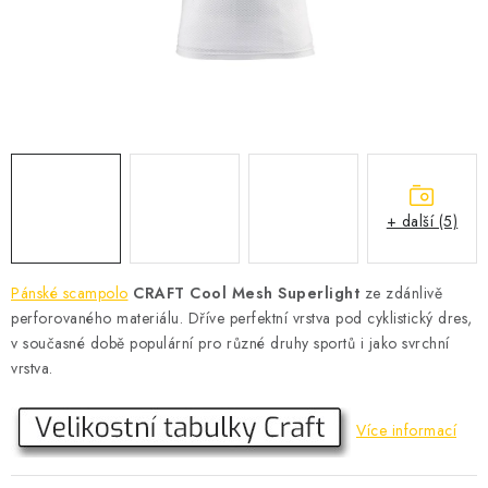
KONTAKT
BOTY DĚTSKÉ
OBLEČENÍ
VÝŽIVA
+ další (5)
SPORTY
MEGA SLEVY
Pánské scampolo
CRAFT Cool Mesh Superlight
ze zdánlivě
perforovaného materiálu. Dříve perfektní vrstva pod cyklistický dres,
NOVINKY
v současné době populární pro různé druhy sportů i jako svrchní
vrstva.
NOVINKY MIZUNO
Více informací
NOVINKY INOV-8