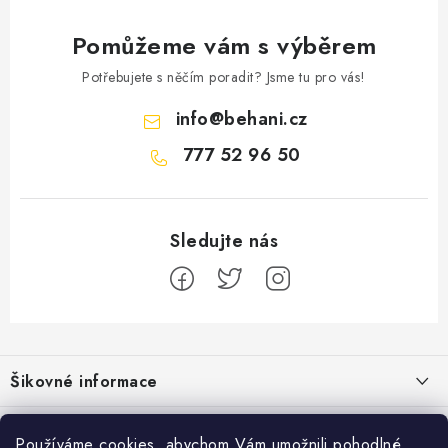
Pomůžeme vám s výběrem
Potřebujete s něčím poradit? Jsme tu pro vás!
info
@
behani.cz
777 52 96 50
Z
á
Šikovné informace
p
a
Ceník dopravy
Běžecké zajímavosti
t
Používáme cookies, abychom Vám umožnili pohodlné