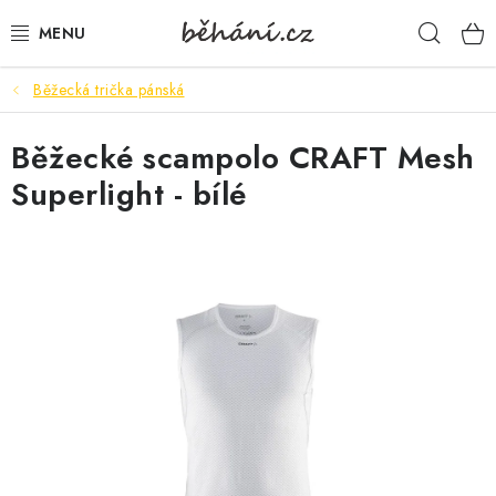
Přejít
Hleda
na
obsah
Běžecká trička pánská
BOTY PÁNSKÉ
Běžecké scampolo CRAFT Mesh
BOTY DÁMSKÉ
Superlight - bílé
PÁNSKÉ OBLEČENÍ
DÁMSKÉ OBLEČENÍ
DOPLŇKY
DÁRKOVÉ POUKAZY
VELIKOSTNÍ TABULKY