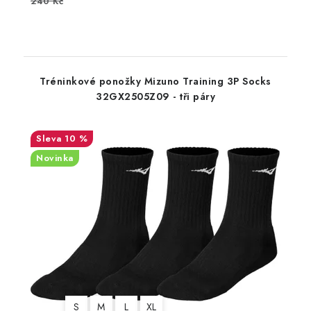
240 Kč
Tréninkové ponožky Mizuno Training 3P Socks
32GX2505Z09 - tři páry
10 %
Novinka
S
M
L
XL