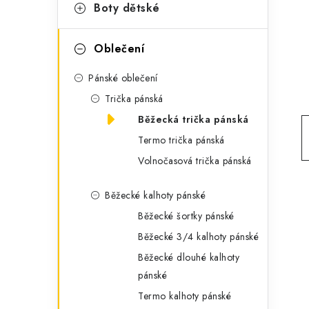
g
Boty dětské
r
o
a
r
Oblečení
n
i
Pánské oblečení
e
n
Trička pánská
í
Běžecká trička pánská
Termo trička pánská
p
Volnočasová trička pánská
a
Běžecké kalhoty pánské
n
Běžecké šortky pánské
e
Běžecké 3/4 kalhoty pánské
l
Běžecké dlouhé kalhoty
pánské
Termo kalhoty pánské