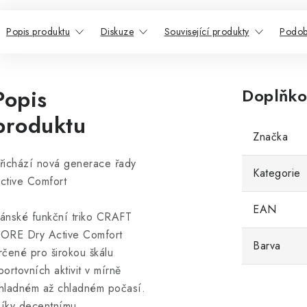
Popis produktu
Diskuze
Související produkty
Podob
Popis
Doplňko
produktu
Značka
řichází nová generace řady
Kategorie
ctive Comfort
EAN
ánské funkční triko CRAFT
ORE Dry Active Comfort
Barva
rčené pro širokou škálu
portovních aktivit v mírně
hladném až chladném počasí.
íky decentnímu