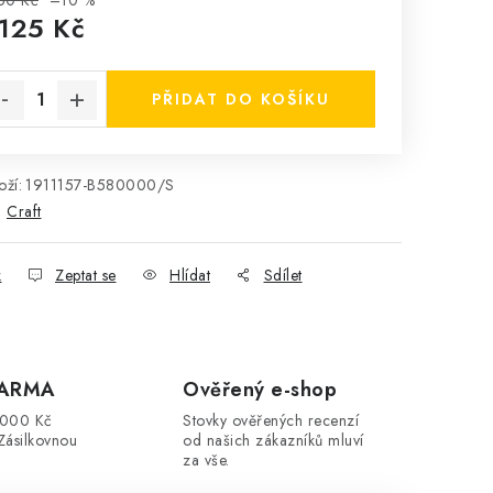
50 Kč
–10 %
 125 Kč
rná cena:
PŘIDAT DO KOŠÍKU
ží:
1911157-B580000/S
:
Craft
k
Zeptat se
Hlídat
Sdílet
DARMA
Ověřený e-shop
3000 Kč
Stovky ověřených recenzí
Zásilkovnou
od našich zákazníků mluví
za vše.