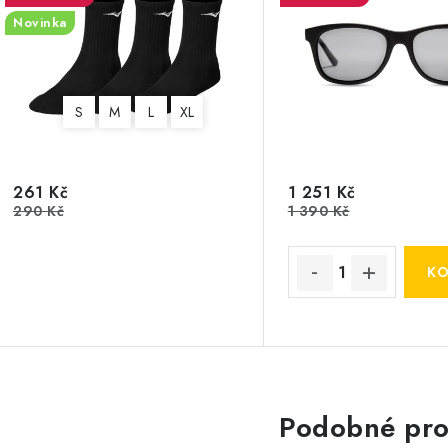
Novinka
S
M
L
XL
261 Kč
1 251 Kč
290 Kč
1 390 Kč
Podobné pro