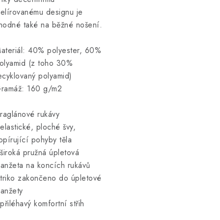
elírovanému designu je
hodné také na běžné nošení.
ateriál: 40% polyester, 60%
olyamid (z toho 30%
ecyklovaný polyamid)
ramáž: 160 g/m2
 raglánové rukávy
 elastické, ploché švy,
opírující pohyby těla
 široká pružná úpletová
anžeta na koncích rukávů
 triko zakončeno do úpletové
anžety
 přiléhavý komfortní střih