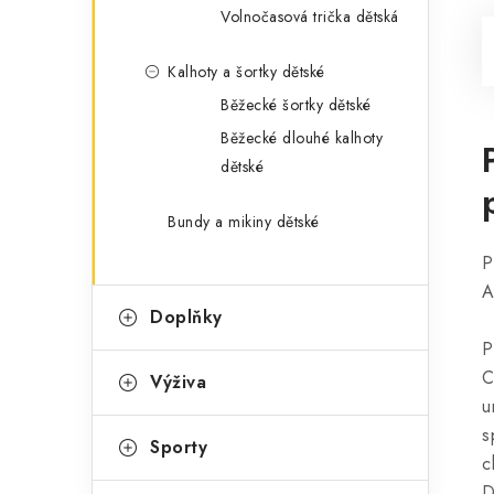
Volnočasová trička dětská
Kalhoty a šortky dětské
Běžecké šortky dětské
Běžecké dlouhé kalhoty
dětské
Bundy a mikiny dětské
P
A
Doplňky
P
C
Výživa
u
s
Sporty
c
D