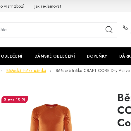
o vrátit zboží
Jak reklamovat
Obchodní podmínky
Veliko
 OBLEČENÍ
DÁMSKÉ OBLEČENÍ
DOPLŇKY
DÁRK
Běžecká trička pánská
Běžecké tričko CRAFT CORE Dry Active 
Bě
10 %
CO
Co