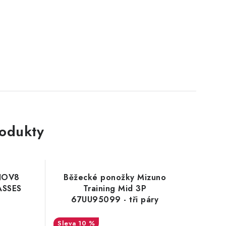
rodukty
INOV8
Běžecké ponožky Mizuno
ASSES
Training Mid 3P
67UU95099 - tři páry
10 %