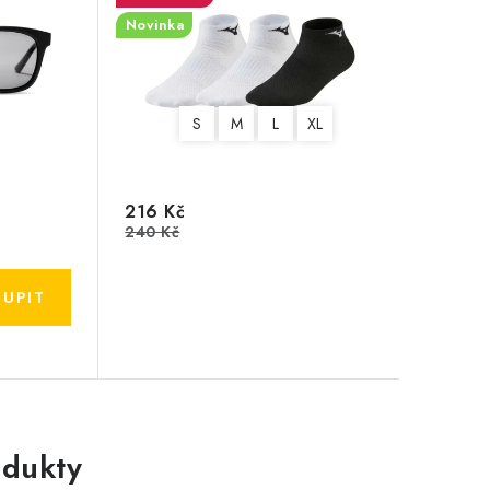
Novinka
S
M
L
XL
216 Kč
240 Kč
dukty