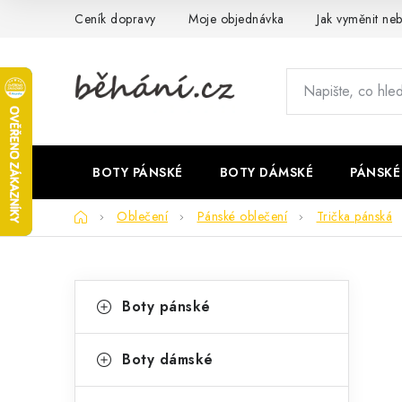
Přejít
Ceník dopravy
Moje objednávka
Jak vyměnit neb
na
obsah
BOTY PÁNSKÉ
BOTY DÁMSKÉ
PÁNSKÉ
Domů
Oblečení
Pánské oblečení
Trička pánská
P
K
Přeskočit
Boty pánské
kategorie
a
o
t
s
Boty dámské
e
t