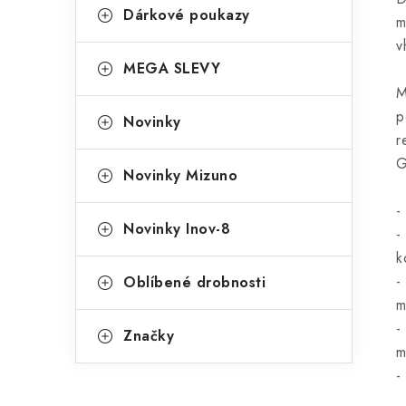
Dárkové poukazy
m
v
MEGA SLEVY
M
p
Novinky
r
G
Novinky Mizuno
-
Novinky Inov-8
-
k
-
Oblíbené drobnosti
m
-
Značky
m
-