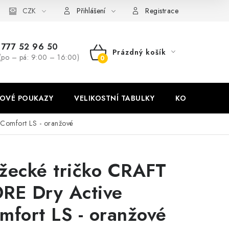
stní tabulky
CZK
Ochrana osobních údajů
Zásady používání soubor
Přihlášení
Registrace
777 52 96 50
Prázdný košík
(po – pá: 9:00 – 16:00)
NÁKUPNÍ
KOŠÍK
OVÉ POUKAZY
VELIKOSTNÍ TABULKY
KONTAKT
Comfort LS - oranžové
žecké tričko CRAFT
RE Dry Active
mfort LS - oranžové