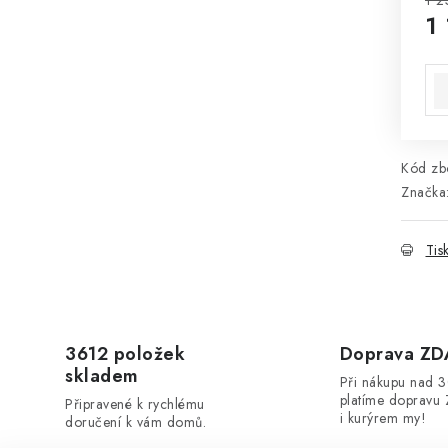
1 2
1
Mě
Kód zbo
Značka
Tis
3612 položek
Doprava Z
skladem
Při nákupu nad 
platíme dopravu 
Připravené k rychlému
i kurýrem my!
doručení k vám domů.