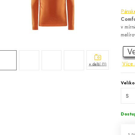
Pánské
Comfo
v mír
melíro
Více 
+ další (1)
Veliko
Dostu