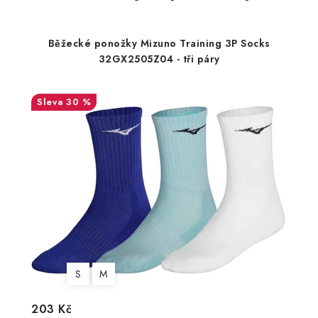
Běžecké ponožky Mizuno Training 3P Socks
32GX2505Z04 - tři páry
30 %
S
M
203 Kč