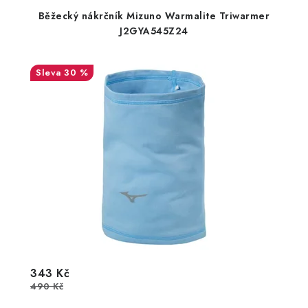
Běžecký nákrčník Mizuno Warmalite Triwarmer
J2GYA545Z24
30 %
343 Kč
490 Kč