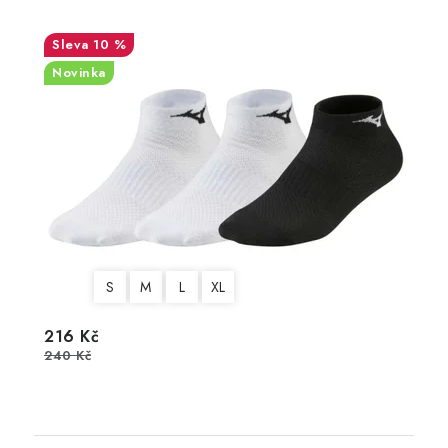
10 %
Novinka
S
M
L
XL
216 Kč
240 Kč