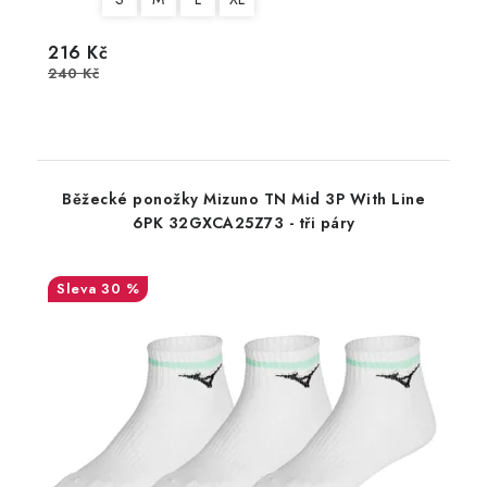
216 Kč
240 Kč
Běžecké ponožky Mizuno TN Mid 3P With Line
6PK 32GXCA25Z73 - tři páry
30 %