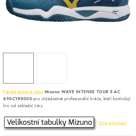
KONTAKT
BOTY DĚTSKÉ
OBLEČENÍ
VÝŽIVA
SPORTY
MEGA SLEVY
Pánská tenisová obuv
Mizuno WAVE INTENSE TOUR 5 AC
NOVINKY
61GC190030
pro ctižádostivé profesionální hráče, kteří kontrolují
hru od základní čáry.
NOVINKY MIZUNO
Více informací
NOVINKY INOV-8