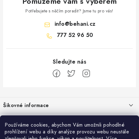
Pomůžeme vám s výběrem
Potřebujete s něčím poradit? Jsme tu pro vás!
info
@
behani.cz
777 52 96 50
Z
á
Šikovné informace
p
a
Ceník dopravy
Běžecké zajímavosti
t
Používáme cookies, abychom Vám umožnili pohodlné
Moje objednávka
prohlížení webu a díky analýze provozu webu neustále
í
Proč jít běhat právě o víkendu?
Přijímáme online platby
zlepšovali jeho funkce, výkon a použitelnost.
Více