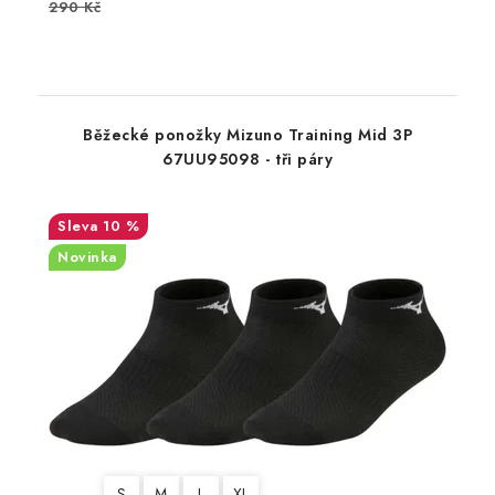
290 Kč
Běžecké ponožky Mizuno Training Mid 3P
67UU95098 - tři páry
10 %
Novinka
S
M
L
XL