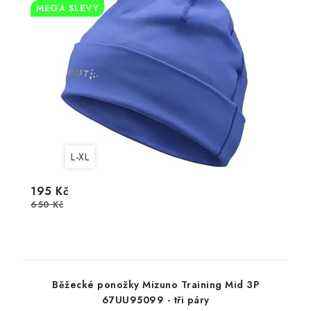
MEGA SLEVY
L-XL
195 Kč
650 Kč
Běžecké ponožky Mizuno Training Mid 3P
67UU95099 - tři páry