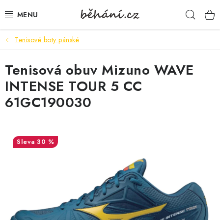
Přejít
Hleda
na
obsah
Tenisové boty pánské
BOTY PÁNSKÉ
Tenisová obuv Mizuno WAVE
BOTY DÁMSKÉ
INTENSE TOUR 5 CC
PÁNSKÉ OBLEČENÍ
61GC190030
DÁMSKÉ OBLEČENÍ
30 %
DOPLŇKY
DÁRKOVÉ POUKAZY
VELIKOSTNÍ TABULKY