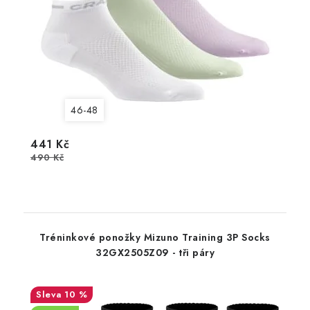
46-48
441 Kč
490 Kč
Tréninkové ponožky Mizuno Training 3P Socks
32GX2505Z09 - tři páry
10 %