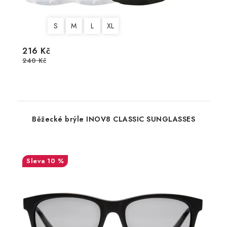
S
M
L
XL
216 Kč
240 Kč
Běžecké brýle INOV8 CLASSIC SUNGLASSES
10 %