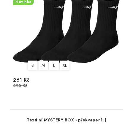
Novinka
S
M
L
XL
261 Kč
290 Kč
Textilní MYSTERY BOX - překvapení :)