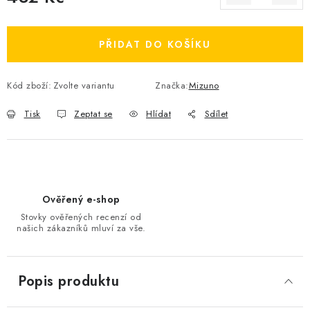
Měrná cena:
OBLÍBENÉ DROBNOSTI
PŘIDAT DO KOŠÍKU
ZNAČKY
Kód zboží:
Zvolte variantu
Značka:
Mizuno
Ceník dopravy
Moje objednávka
Jak vyměnit nebo vrátit zboží
Jak reklamovat
Tisk
Zeptat se
Hlídat
Sdílet
Obchodní podmínky
Velikostní tabulky
Ochrana osobních údajů
Zásady používání souborů cookies
Kontakt
Ověřený e-shop
Stovky ověřených recenzí od
našich zákazníků mluví za vše.
Popis produktu