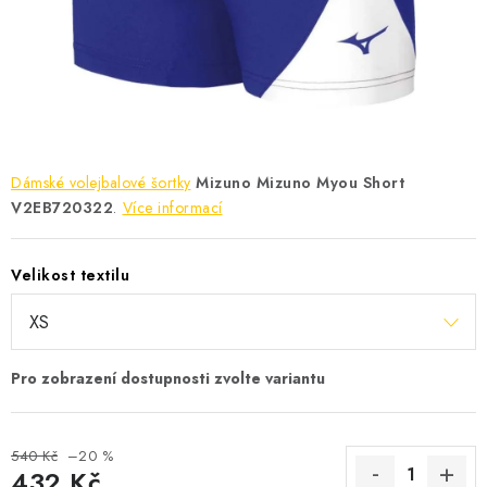
KONTAKT
BOTY DĚTSKÉ
OBLEČENÍ
VÝŽIVA
Dámské volejbalové šortky
Mizuno Mizuno Myou Short
V2EB720322
.
Více informací
SPORTY
Velikost textilu
MEGA SLEVY
NOVINKY
NOVINKY MIZUNO
NOVINKY INOV-8
540 Kč
–20 %
432 Kč