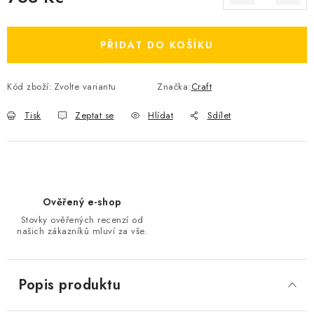
Měrná cena:
OBLÍBENÉ DROBNOSTI
PŘIDAT DO KOŠÍKU
ZNAČKY
Kód zboží:
Zvolte variantu
Značka:
Craft
Ceník dopravy
Moje objednávka
Jak vyměnit nebo vrátit zboží
Jak reklamovat
Tisk
Zeptat se
Hlídat
Sdílet
Obchodní podmínky
Velikostní tabulky
Ochrana osobních údajů
Zásady používání souborů cookies
Kontakt
Ověřený e-shop
Stovky ověřených recenzí od
našich zákazníků mluví za vše.
Popis produktu