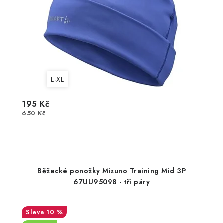
L-XL
195 Kč
650 Kč
Běžecké ponožky Mizuno Training Mid 3P
67UU95098 - tři páry
10 %