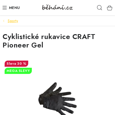
Přejít
Hleda
na
obsah
Sporty
BOTY PÁNSKÉ
Cyklistické rukavice CRAFT
BOTY DÁMSKÉ
Pioneer Gel
PÁNSKÉ OBLEČENÍ
DÁMSKÉ OBLEČENÍ
30 %
MEGA SLEVY
DOPLŇKY
DÁRKOVÉ POUKAZY
VELIKOSTNÍ TABULKY