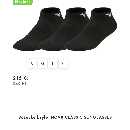
Novinka
S
M
L
XL
216 Kč
240 Kč
Běžecké brýle INOV8 CLASSIC SUNGLASSES