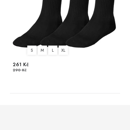
S
M
L
XL
261 Kč
290 Kč