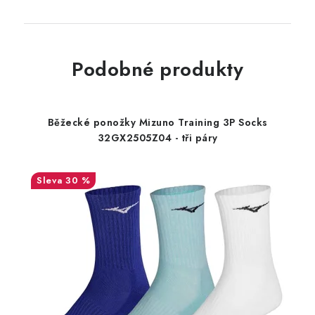
Podobné produkty
Běžecké ponožky Mizuno Training 3P Socks
32GX2505Z04 - tři páry
30 %