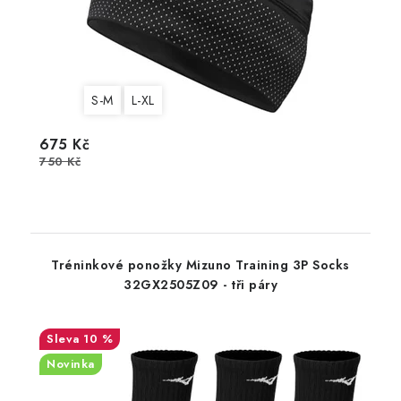
S-M
L-XL
675 Kč
750 Kč
Tréninkové ponožky Mizuno Training 3P Socks
32GX2505Z09 - tři páry
10 %
Novinka