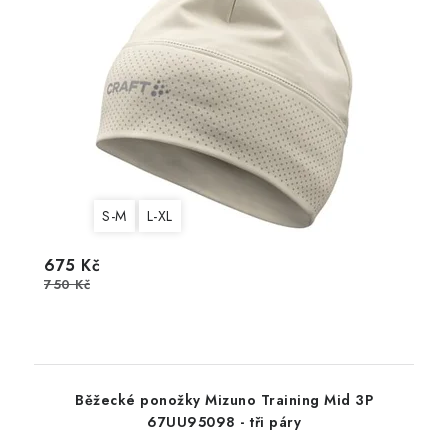
S-M
L-XL
675 Kč
750 Kč
Běžecké ponožky Mizuno Training Mid 3P
67UU95098 - tři páry