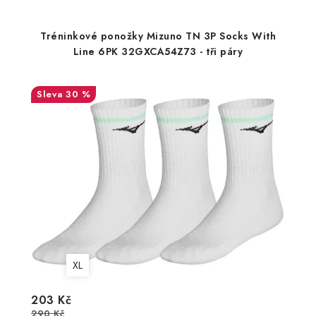
Tréninkové ponožky Mizuno TN 3P Socks With
Line 6PK 32GXCA54Z73 - tři páry
30 %
XL
203 Kč
290 Kč