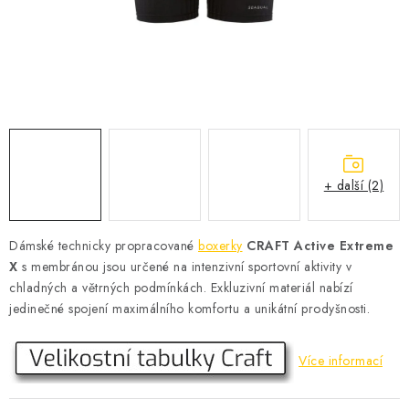
KONTAKT
BOTY DĚTSKÉ
OBLEČENÍ
VÝŽIVA
+ další (2)
SPORTY
MEGA SLEVY
Dámské technicky propracované
boxerky
CRAFT Active Extreme
X
s membránou jsou určené na intenzivní sportovní aktivity v
NOVINKY
chladných a větrných podmínkách. Exkluzivní materiál nabízí
jedinečné spojení maximálního komfortu a unikátní prodyšnosti.
NOVINKY MIZUNO
Více informací
NOVINKY INOV-8