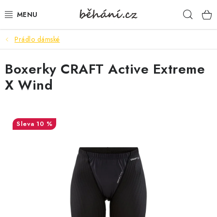
Přejít
Hleda
na
obsah
Prádlo dámské
BOTY PÁNSKÉ
Boxerky CRAFT Active Extreme
BOTY DÁMSKÉ
X Wind
PÁNSKÉ OBLEČENÍ
DÁMSKÉ OBLEČENÍ
10 %
DOPLŇKY
DÁRKOVÉ POUKAZY
VELIKOSTNÍ TABULKY