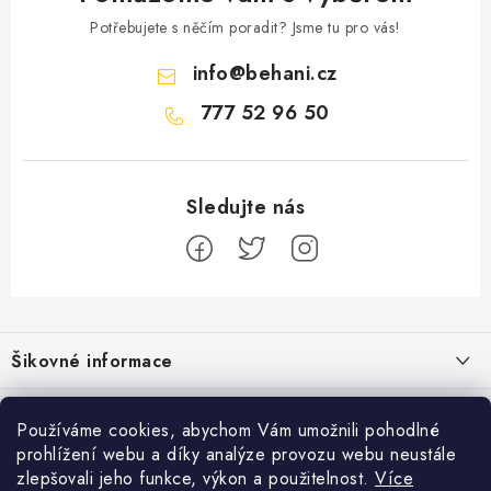
Potřebujete s něčím poradit? Jsme tu pro vás!
info
@
behani.cz
777 52 96 50
Z
á
Šikovné informace
p
a
Ceník dopravy
Běžecké zajímavosti
t
Používáme cookies, abychom Vám umožnili pohodlné
Moje objednávka
prohlížení webu a díky analýze provozu webu neustále
í
Proč jít běhat právě o víkendu?
Přijímáme online platby
zlepšovali jeho funkce, výkon a použitelnost.
Více
Jak vyměnit nebo vrátit zboží