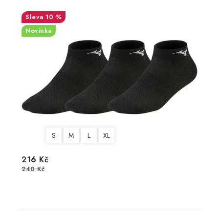
10 %
Novinka
S
M
L
XL
216 Kč
240 Kč