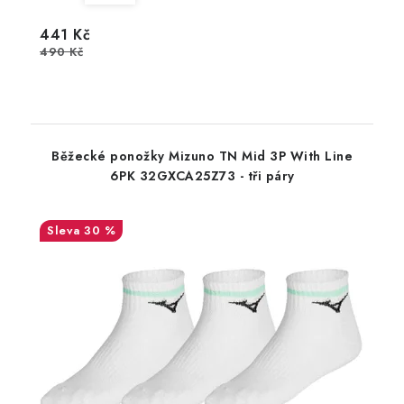
441 Kč
490 Kč
Běžecké ponožky Mizuno TN Mid 3P With Line
6PK 32GXCA25Z73 - tři páry
30 %