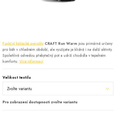
KONTAKT
BOTY DĚTSKÉ
OBLEČENÍ
VÝŽIVA
Funkční běžecké ponožky
CRAFT Run Warm
jsou primárně určeny
pro běh v chladném období, ale využijete je klidně i na další aktivity.
SPORTY
Spolehlivě odvedou přebytečný pot a udrží chodidla v tepelném
komfortu.
Více informací
MEGA SLEVY
Velikost textilu
NOVINKY
NOVINKY MIZUNO
NOVINKY INOV-8