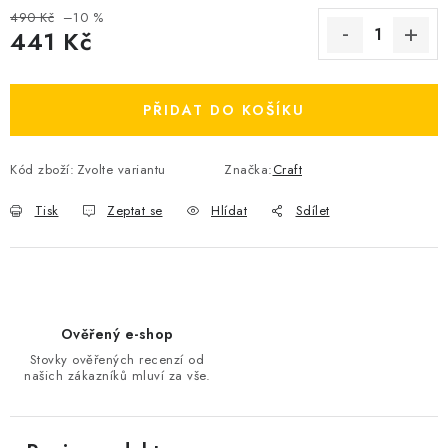
490 Kč
–10 %
OBLÍBENÉ DROBNOSTI
441 Kč
Měrná cena:
ZNAČKY
PŘIDAT DO KOŠÍKU
Ceník dopravy
Moje objednávka
Jak vyměnit nebo vrátit zboží
Jak reklamovat
Kód zboží:
Zvolte variantu
Značka:
Craft
Obchodní podmínky
Velikostní tabulky
Tisk
Zeptat se
Hlídat
Sdílet
Ochrana osobních údajů
Zásady používání souborů cookies
Kontakt
Ověřený e-shop
Stovky ověřených recenzí od
našich zákazníků mluví za vše.