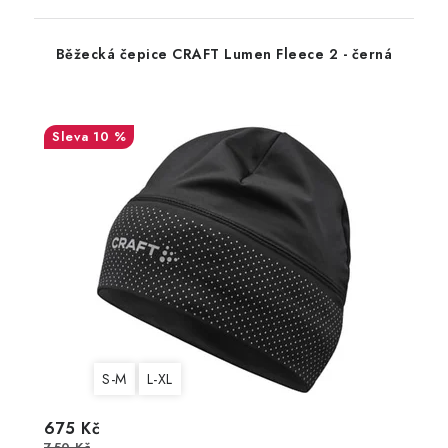
Běžecká čepice CRAFT Lumen Fleece 2 - černá
10 %
S-M
L-XL
675 Kč
750 Kč