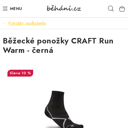
Přejít
Hleda
na
obsah
Ponožky, podkolenky
BOTY PÁNSKÉ
Běžecké ponožky CRAFT Run
BOTY DÁMSKÉ
Warm - černá
PÁNSKÉ OBLEČENÍ
DÁMSKÉ OBLEČENÍ
10 %
DOPLŇKY
DÁRKOVÉ POUKAZY
VELIKOSTNÍ TABULKY