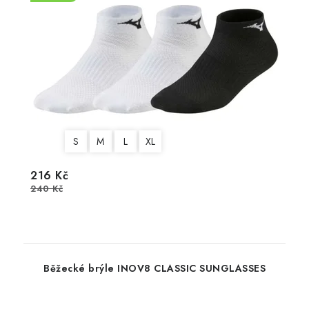
S
M
L
XL
216 Kč
240 Kč
Běžecké brýle INOV8 CLASSIC SUNGLASSES