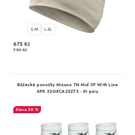
S-M
L-XL
675 Kč
750 Kč
Běžecké ponožky Mizuno TN Mid 3P With Line
6PK 32GXCA25Z73 - tři páry
30 %