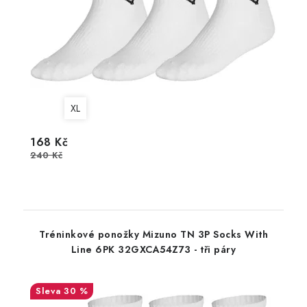
XL
168 Kč
240 Kč
Tréninkové ponožky Mizuno TN 3P Socks With
Line 6PK 32GXCA54Z73 - tři páry
30 %