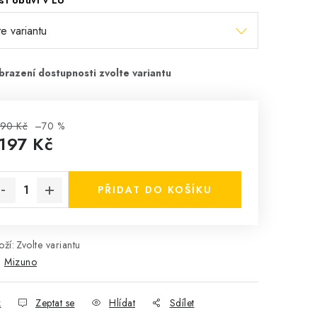
st obuvi v EU
990 Kč
–70 %
 197 Kč
rná cena:
PŘIDAT DO KOŠÍKU
ží:
Zvolte variantu
:
Mizuno
k
Zeptat se
Hlídat
Sdílet