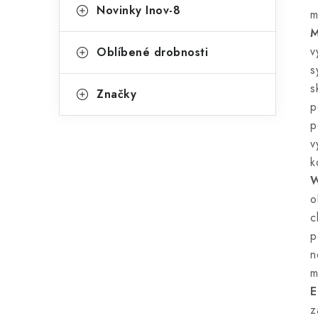
Novinky Inov-8
m
M
v
Oblíbené drobnosti
s
s
Značky
p
p
v
k
W
o
c
p
n
m
E
z