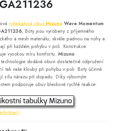
GA211236
xová
volejbalová obuv
Mizuno
Wave Momentum
GA211236.
Boty jsou vyrobeny z příjemného
ického a mesh materiálu, skvěle padnou na nohy a
jí při každém pohybu v poli. Konstrukce
uje vysokou míru komfortu.
Mizuno
technologie dodává obuvi dostatečné odpružení
ní tak vaše klouby při pohybu v poli. Boty účinně
ují sílu nárazu při dopadu.
Díky výborným
ostem podporuje obuv bleskově rychlé reakce.
informací