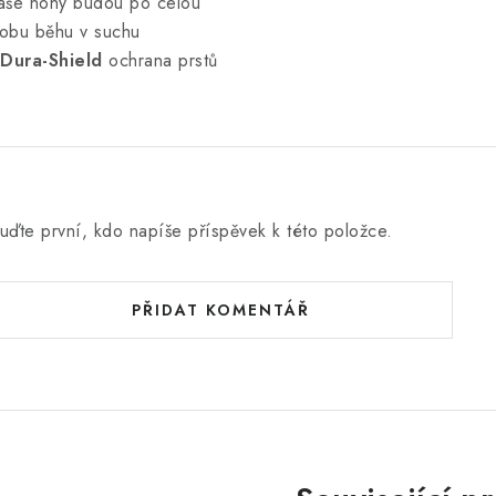
aše nohy budou po celou
obu běhu v suchu
Dura-Shield
ochrana prstů
uďte první, kdo napíše příspěvek k této položce.
PŘIDAT KOMENTÁŘ