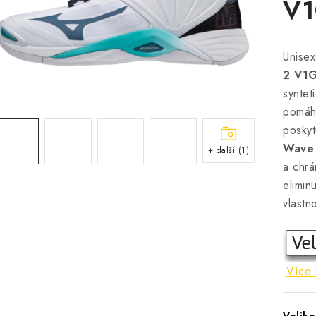
V1
Unise
2 V1
syntet
pomáha
poskyt
Wave
+ další (1)
a chrá
elimin
vlastn
Více 