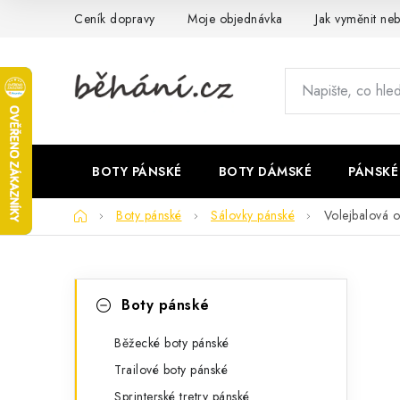
Přejít
Ceník dopravy
Moje objednávka
Jak vyměnit neb
na
obsah
BOTY PÁNSKÉ
BOTY DÁMSKÉ
PÁNSKÉ
Domů
Boty pánské
Sálovky pánské
Volejbalová
P
K
Přeskočit
Boty pánské
kategorie
a
o
t
Běžecké boty pánské
s
Trailové boty pánské
e
t
Sprinterské tretry pánské