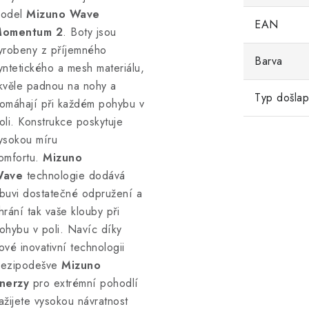
odel
Mizuno Wave
EAN
omentum 2
. Boty jsou
yrobeny z příjemného
Barva
yntetického a mesh materiálu,
kvěle padnou na nohy a
Typ došla
omáhají při každém pohybu v
oli. Konstrukce poskytuje
ysokou míru
omfortu.
Mizuno
ave
technologie dodává
buvi dostatečné odpružení a
hrání tak vaše klouby při
ohybu v poli. Navíc díky
ové inovativní technologii
ezipodešve
Mizuno
nerzy
pro extrémní pohodlí
ažijete vysokou návratnost