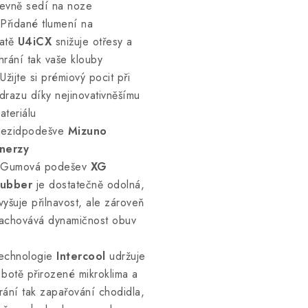
evně sedí na noze
 Přidané tlumení na
atě
U4iCX
snižuje otřesy a
hrání tak vaše klouby
 Užijte si prémiový pocit při
drazu díky nejinovativněšímu
ateriálu
ezidpodešve
Mizuno
nerzy
 Gumová podešev
XG
ubber
je dostatečně odolná,
vyšuje přilnavost, ale zároveň
achovává dynamičnost obuv
echnologie
Intercool
udržuje
 botě přirozené mikroklima a
rání tak zapařování chodidla,