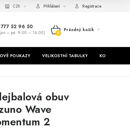
stní tabulky
CZK
Ochrana osobních údajů
Zásady používání soubor
Přihlášení
Registrace
777 52 96 50
Prázdný košík
(po – pá: 9:00 – 16:00)
NÁKUPNÍ
KOŠÍK
OVÉ POUKAZY
VELIKOSTNÍ TABULKY
KONTAKT
lejbalová obuv
zuno Wave
mentum 2