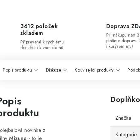
3612 položek
Doprava Z
skladem
Při nákupu nad 
platíme dopravu 
Připravené k rychlému
i kurýrem my!
doručení k vám domů.
Popis produktu
Diskuze
Související produkty
Podob
Popis
Doplňko
produktu
Značka
olejbalová novinka z
Kategorie
ílny
Mizuna
- to je