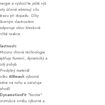
nergie a vyskočíte ještě výš.
oty účinně eliminují sílu
árazu při dopadu.
Díky
ýborným vlastnostem
odporuje obuv bleskově
ychlé reakce.
lastnosti:
 Mizuno vlnová technologie
ajišťuje tlumení, dynamický a
bitý pohyb
 Prodyšný materiál
vršku
AIRmesh
výborně
edne na nohu a zaručuje
ohodlí
 DynamotionFit
"bootie"
onstrukce svršku výborně a