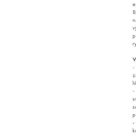
e
B
n
v
p
r
V
-
z
h
-
s
s
p
-
k