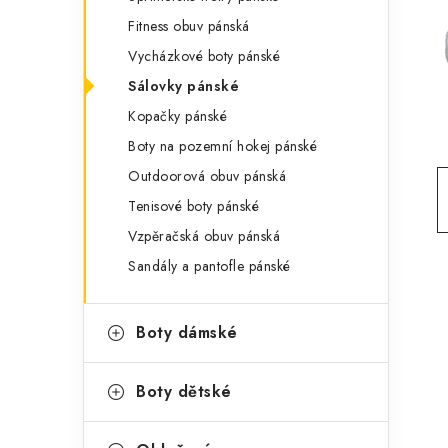
g
r
Fitness obuv pánská
o
Vycházkové boty pánské
a
r
Sálovky pánské
n
i
Kopačky pánské
e
n
Boty na pozemní hokej pánské
í
Outdoorová obuv pánská
Tenisové boty pánské
p
Vzpěračská obuv pánská
a
Sandály a pantofle pánské
n
e
Boty dámské
l
Boty dětské