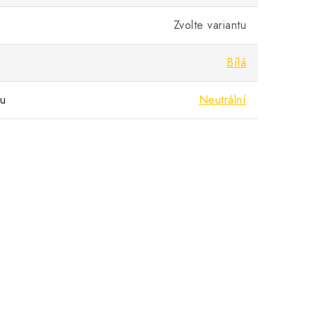
Zvolte variantu
Bílá
pu
Neutrální