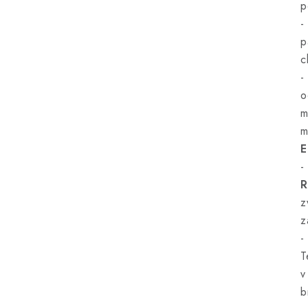
p
-
p
c
-
o
m
m
E
-
R
z
z
-
T
v
b