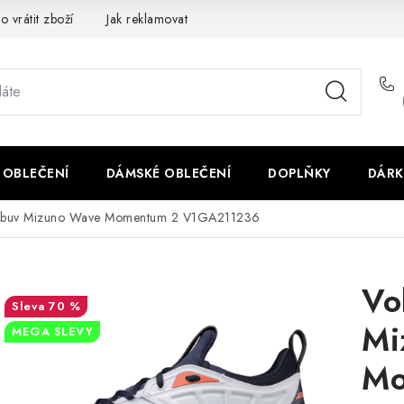
o vrátit zboží
Jak reklamovat
Obchodní podmínky
Veliko
 OBLEČENÍ
DÁMSKÉ OBLEČENÍ
DOPLŇKY
DÁRK
 obuv Mizuno Wave Momentum 2 V1GA211236
Vo
70 %
Mi
MEGA SLEVY
Mo