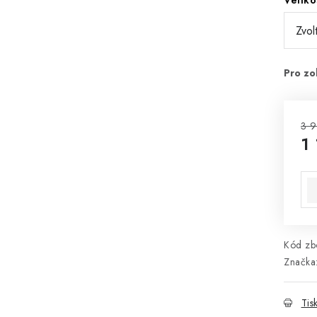
Veliko
3 
1
Mě
Kód zbo
Značka
Tis