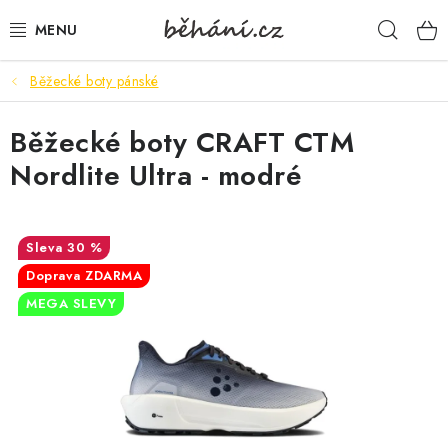
Přejít
Hleda
na
obsah
Běžecké boty pánské
BOTY PÁNSKÉ
Běžecké boty CRAFT CTM
BOTY DÁMSKÉ
Nordlite Ultra - modré
PÁNSKÉ OBLEČENÍ
DÁMSKÉ OBLEČENÍ
30 %
Doprava ZDARMA
DOPLŇKY
MEGA SLEVY
DÁRKOVÉ POUKAZY
VELIKOSTNÍ TABULKY