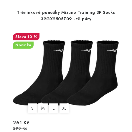
Tréninkové ponožky Mizuno Training 3P Socks
32GX2505Z09 - tři páry
10 %
Novinka
S
M
L
XL
261 Kč
290 Kč