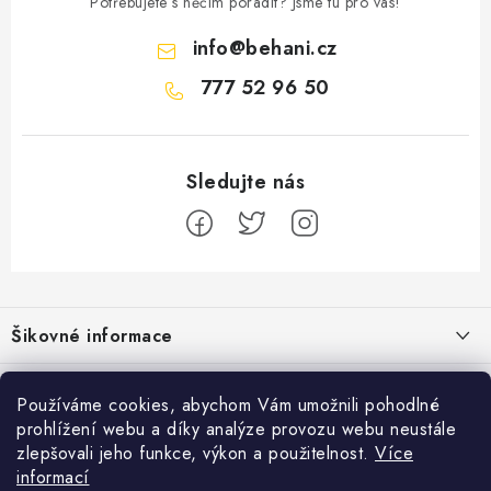
Potřebujete s něčím poradit? Jsme tu pro vás!
info
@
behani.cz
777 52 96 50
Z
á
Šikovné informace
p
a
Ceník dopravy
Běžecké zajímavosti
t
Používáme cookies, abychom Vám umožnili pohodlné
Moje objednávka
prohlížení webu a díky analýze provozu webu neustále
í
Proč jít běhat právě o víkendu?
Přijímáme online platby
zlepšovali jeho funkce, výkon a použitelnost.
Více
Jak vyměnit nebo vrátit zboží
informací
Bolest holeně nemusí znamenat zánět okostice