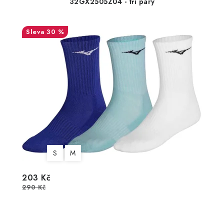
32GX2505Z04 - tři páry
30 %
S
M
203 Kč
290 Kč