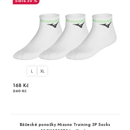
30 %
L
XL
168 Kč
240 Kč
Běžecké ponožky Mizuno Training 3P Socks