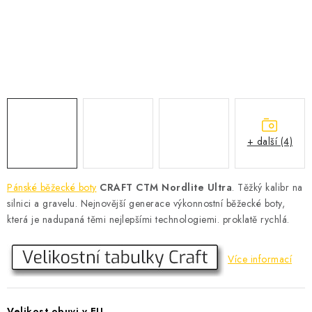
KONTAKT
BOTY DĚTSKÉ
OBLEČENÍ
VÝŽIVA
+ další (4)
SPORTY
MEGA SLEVY
Pánské běžecké boty
CRAFT CTM Nordlite Ultra
. Těžký kalibr na
silnici a gravelu. Nejnovější generace výkonnostní běžecké boty,
NOVINKY
která je nadupaná těmi nejlepšími technologiemi. proklatě rychlá.
NOVINKY MIZUNO
Více informací
NOVINKY INOV-8
Velikost obuvi v EU