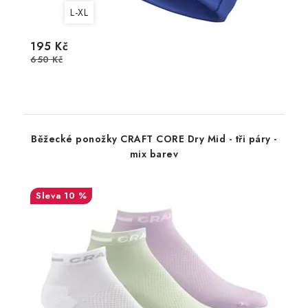
L-XL
195 Kč
650 Kč
Běžecké ponožky CRAFT CORE Dry Mid - tři páry -
mix barev
10 %