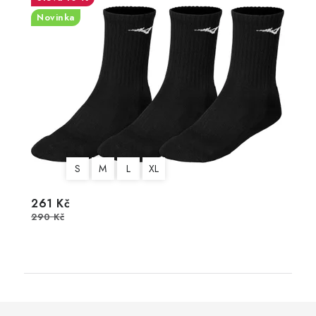
Novinka
S
M
L
XL
261 Kč
290 Kč