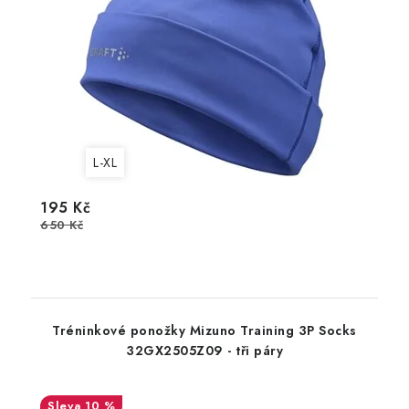
L-XL
195 Kč
650 Kč
Tréninkové ponožky Mizuno Training 3P Socks
32GX2505Z09 - tři páry
10 %