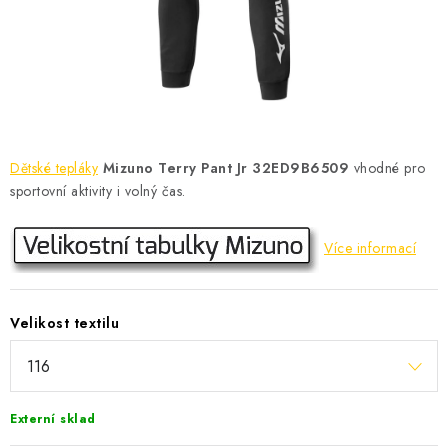
KONTAKT
BOTY DĚTSKÉ
OBLEČENÍ
VÝŽIVA
Dětské tepláky
Mizuno Terry Pant Jr 32ED9B6509
vhodné pro
sportovní aktivity i volný čas.
SPORTY
Více informací
MEGA SLEVY
NOVINKY
Velikost textilu
NOVINKY MIZUNO
NOVINKY INOV-8
Externí sklad