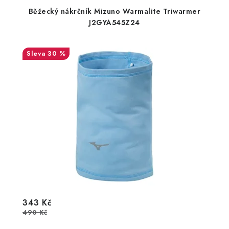
Běžecký nákrčník Mizuno Warmalite Triwarmer
J2GYA545Z24
30 %
343 Kč
490 Kč