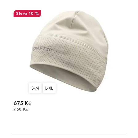
10 %
S-M
L-XL
675 Kč
750 Kč