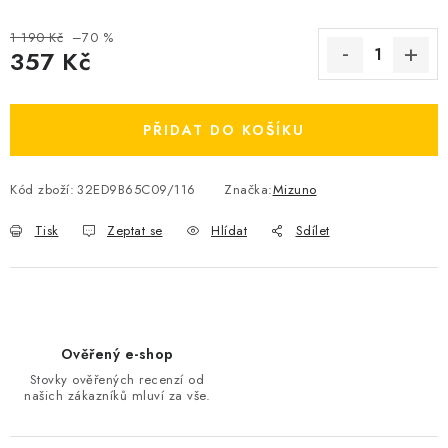
OBLÍBENÉ DROBNOSTI
1 190 Kč
–70 %
357 Kč
ZNAČKY
Měrná cena:
Ceník dopravy
Moje objednávka
PŘIDAT DO KOŠÍKU
Jak vyměnit nebo vrátit zboží
Jak reklamovat
Kód zboží:
32ED9B65C09/116
Značka:
Mizuno
Obchodní podmínky
Velikostní tabulky
Ochrana osobních údajů
Zásady používání souborů cookies
Tisk
Zeptat se
Hlídat
Sdílet
Kontakt
Ověřený e-shop
Stovky ověřených recenzí od
našich zákazníků mluví za vše.