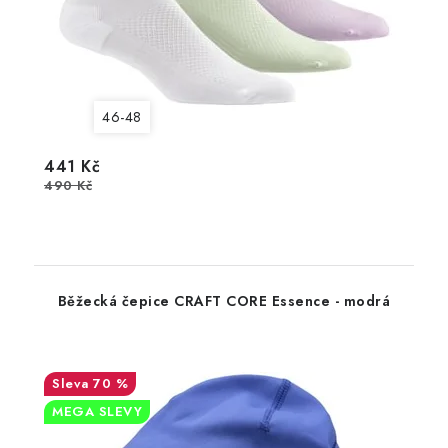
46-48
441 Kč
490 Kč
Běžecká čepice CRAFT CORE Essence - modrá
70 %
MEGA SLEVY