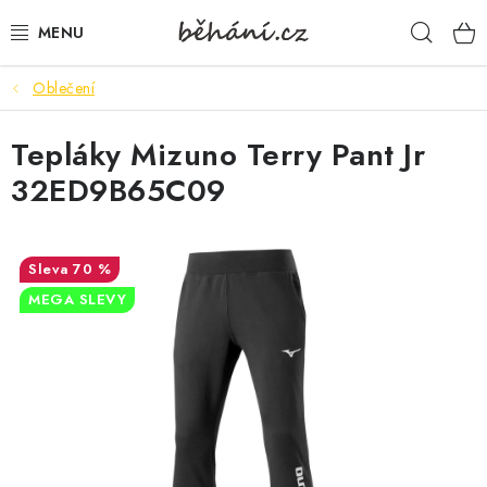
Přejít
Hleda
na
obsah
Oblečení
BOTY PÁNSKÉ
Tepláky Mizuno Terry Pant Jr
BOTY DÁMSKÉ
32ED9B65C09
PÁNSKÉ OBLEČENÍ
DÁMSKÉ OBLEČENÍ
70 %
MEGA SLEVY
DOPLŇKY
DÁRKOVÉ POUKAZY
VELIKOSTNÍ TABULKY