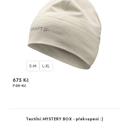
S-M
L-XL
675 Kč
750 Kč
Textilní MYSTERY BOX - překvapení :)