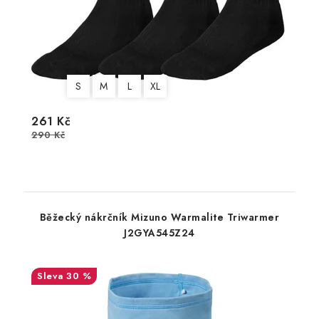
S
M
L
XL
261 Kč
290 Kč
Běžecký nákrčník Mizuno Warmalite Triwarmer
J2GYA545Z24
30 %