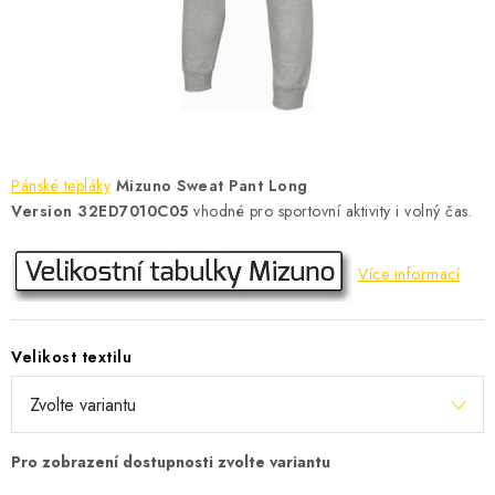
KONTAKT
BOTY DĚTSKÉ
OBLEČENÍ
VÝŽIVA
Pánské tepláky
Mizuno Sweat Pant Long
Version 32ED7010C05
vhodné pro sportovní aktivity i volný čas.
SPORTY
Více informací
MEGA SLEVY
NOVINKY
Velikost textilu
NOVINKY MIZUNO
NOVINKY INOV-8