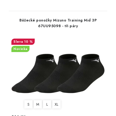
Běžecké ponožky Mizuno Training Mid 3P
67UU95098 - tři páry
10 %
Novinka
S
M
L
XL