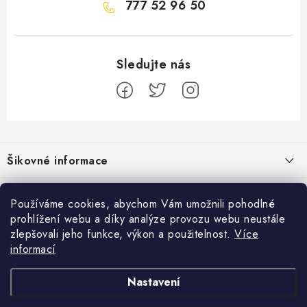
777 52 96 50
Z
á
Šikovné informace
p
a
Ceník dopravy
Běžecké zajímavosti
t
Používáme cookies, abychom Vám umožnili pohodlné
Moje objednávka
prohlížení webu a díky analýze provozu webu neustále
í
Proč jít běhat právě o víkendu?
Přijímáme online platby
zlepšovali jeho funkce, výkon a použitelnost.
Více
Jak vyměnit nebo vrátit zboží
informací
Bolest holeně nemusí znamenat zánět okostice
Facebook
Jak reklamovat
Nastavení
Jak běhat s rychlejším parťákem
Obchodní podmínky
Pánské běžecké boty
Dámské běžecké boty
Běžecké boty