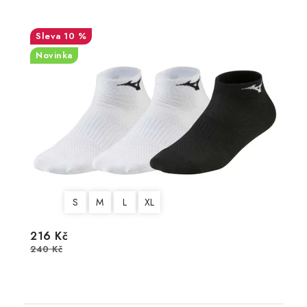
10 %
Novinka
S
M
L
XL
216 Kč
240 Kč