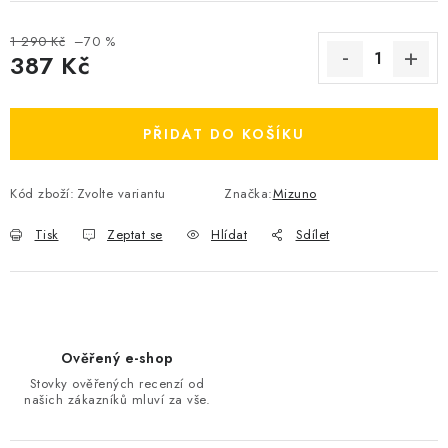
OBLÍBENÉ DROBNOSTI
1 290 Kč
–70 %
387 Kč
ZNAČKY
Měrná cena:
Ceník dopravy
Moje objednávka
PŘIDAT DO KOŠÍKU
Jak vyměnit nebo vrátit zboží
Jak reklamovat
Obchodní podmínky
Velikostní tabulky
Kód zboží:
Zvolte variantu
Značka:
Mizuno
Ochrana osobních údajů
Zásady používání souborů cookies
Tisk
Zeptat se
Hlídat
Sdílet
Kontakt
Ověřený e-shop
Stovky ověřených recenzí od
našich zákazníků mluví za vše.