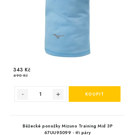
343 Kč
490 Kč
Běžecké ponožky Mizuno Training Mid 3P
67UU95099 - tři páry