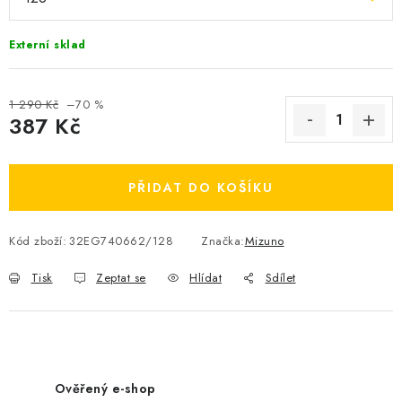
OBLÍBENÉ DROBNOSTI
Externí sklad
ZNAČKY
1 290 Kč
–70 %
Ceník dopravy
Moje objednávka
387 Kč
Jak vyměnit nebo vrátit zboží
Jak reklamovat
Měrná cena:
Obchodní podmínky
Velikostní tabulky
PŘIDAT DO KOŠÍKU
Ochrana osobních údajů
Zásady používání souborů cookies
Kontakt
Kód zboží:
32EG740662/128
Značka:
Mizuno
Tisk
Zeptat se
Hlídat
Sdílet
Ověřený e-shop