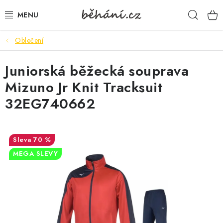
Přejít
Hleda
na
obsah
Oblečení
BOTY PÁNSKÉ
Juniorská běžecká souprava
BOTY DÁMSKÉ
Mizuno Jr Knit Tracksuit
PÁNSKÉ OBLEČENÍ
32EG740662
DÁMSKÉ OBLEČENÍ
70 %
DOPLŇKY
MEGA SLEVY
DÁRKOVÉ POUKAZY
VELIKOSTNÍ TABULKY