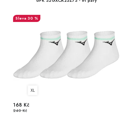
6PK 32GXCA25Z73 - tři páry
30 %
XL
168 Kč
240 Kč