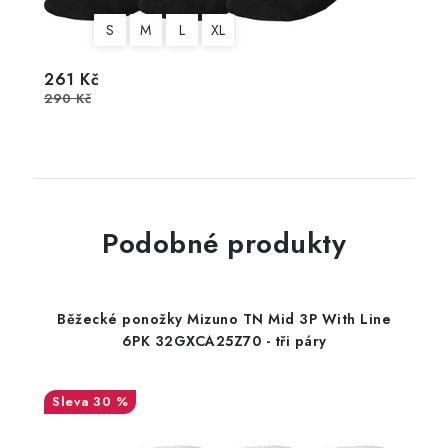
S
M
L
XL
261 Kč
290 Kč
Podobné produkty
Běžecké ponožky Mizuno TN Mid 3P With Line
6PK 32GXCA25Z70 - tři páry
30 %