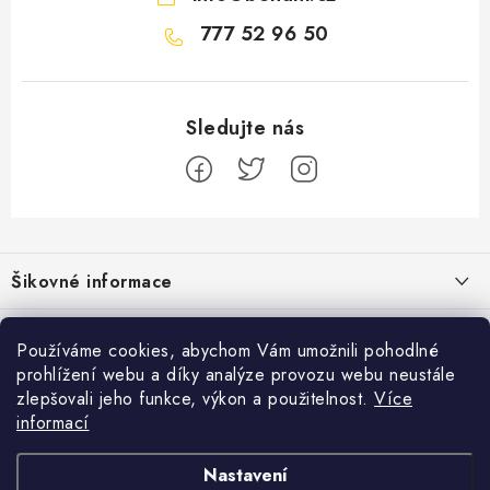
777 52 96 50
Z
á
Šikovné informace
p
a
Ceník dopravy
Běžecké zajímavosti
t
Používáme cookies, abychom Vám umožnili pohodlné
Moje objednávka
prohlížení webu a díky analýze provozu webu neustále
í
Proč jít běhat právě o víkendu?
Přijímáme online platby
zlepšovali jeho funkce, výkon a použitelnost.
Více
Jak vyměnit nebo vrátit zboží
informací
Bolest holeně nemusí znamenat zánět okostice
Facebook
Jak reklamovat
Nastavení
Jak běhat s rychlejším parťákem
Obchodní podmínky