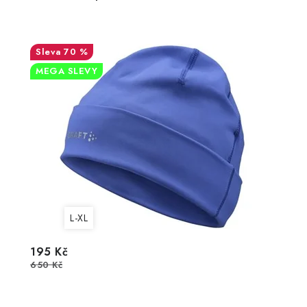
70 %
MEGA SLEVY
L-XL
195 Kč
650 Kč