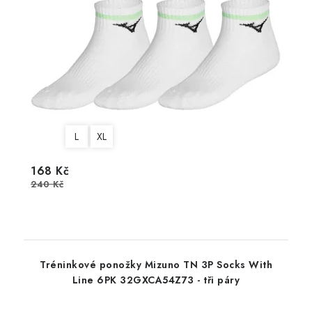
L
XL
168 Kč
240 Kč
Tréninkové ponožky Mizuno TN 3P Socks With
Line 6PK 32GXCA54Z73 - tři páry