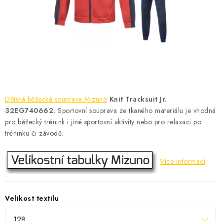
KONTAKT
BOTY DĚTSKÉ
OBLEČENÍ
VÝŽIVA
Dětská běžecká souprava Mizuno
Knit Tracksuit Jr.
SPORTY
32EG740662.
Sportovní souprava ze tkaného materiálu je vhodná
pro běžecký trénink i jiné sportovní aktivity nebo pro relaxaci po
MEGA SLEVY
tréninku či závodě.
NOVINKY
Více informací
NOVINKY MIZUNO
Velikost textilu
NOVINKY INOV-8