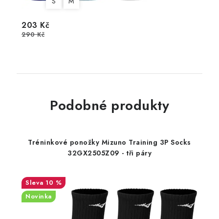
S
M
203 Kč
290 Kč
Podobné produkty
Tréninkové ponožky Mizuno Training 3P Socks
32GX2505Z09 - tři páry
10 %
Novinka