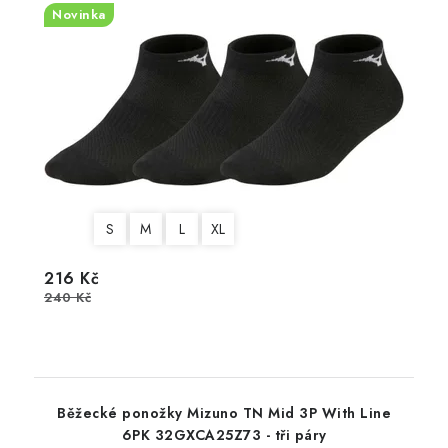
Novinka
S
M
L
XL
216 Kč
240 Kč
Běžecké ponožky Mizuno TN Mid 3P With Line
6PK 32GXCA25Z73 - tři páry