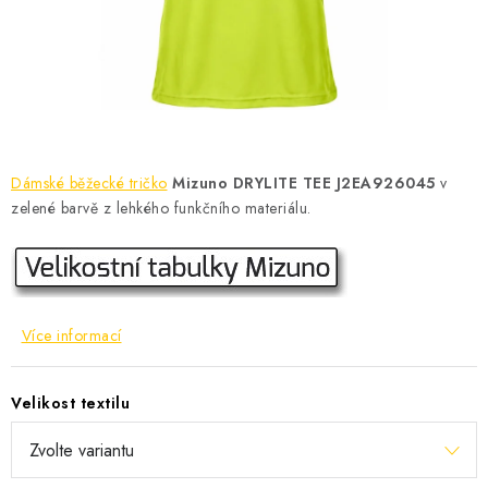
KONTAKT
BOTY DĚTSKÉ
OBLEČENÍ
VÝŽIVA
Dámské běžecké tričko
Mizuno DRYLITE TEE J2EA926045
v
zelené barvě z lehkého funkčního materiálu.
SPORTY
MEGA SLEVY
Více informací
NOVINKY
NOVINKY MIZUNO
Velikost textilu
NOVINKY INOV-8