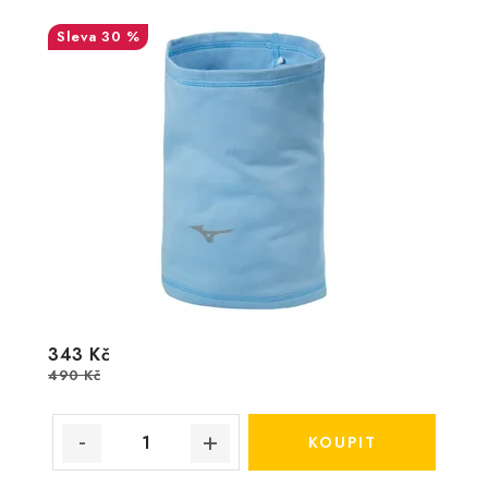
30 %
343 Kč
490 Kč