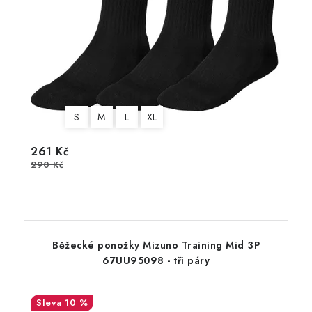
S
M
L
XL
261 Kč
290 Kč
Běžecké ponožky Mizuno Training Mid 3P
67UU95098 - tři páry
10 %