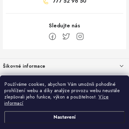
777 52 96 50
Z
á
Šikovné informace
p
a
Ceník dopravy
Běžecké zajímavosti
t
Používáme cookies, abychom Vám umožnili pohodlné
Moje objednávka
prohlížení webu a díky analýze provozu webu neustále
í
Proč jít běhat právě o víkendu?
Přijímáme online platby
zlepšovali jeho funkce, výkon a použitelnost.
Více
Jak vyměnit nebo vrátit zboží
informací
Bolest holeně nemusí znamenat zánět okostice
Facebook
Jak reklamovat
Nastavení
Jak běhat s rychlejším parťákem
Obchodní podmínky
Pánské běžecké boty
Dámské běžecké boty
Běžecké boty