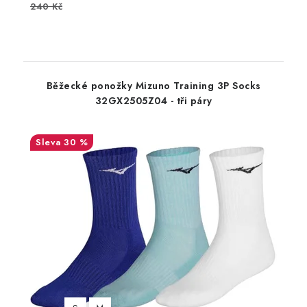
240 Kč
Běžecké ponožky Mizuno Training 3P Socks
32GX2505Z04 - tři páry
30 %