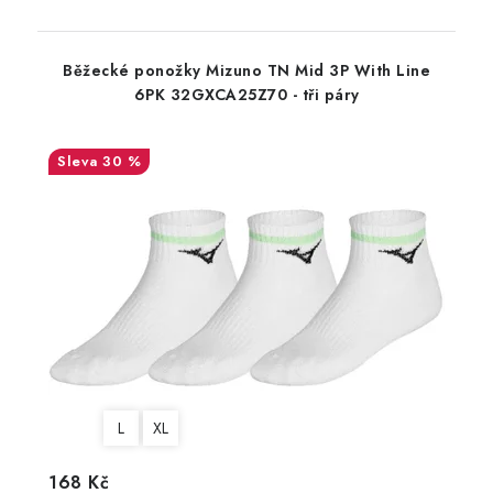
Běžecké ponožky Mizuno TN Mid 3P With Line
6PK 32GXCA25Z70 - tři páry
30 %
L
XL
168 Kč