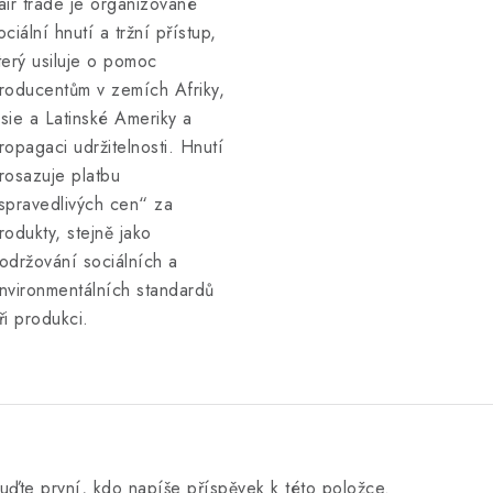
air trade je organizované
ociální hnutí a tržní přístup,
terý usiluje o pomoc
roducentům v zemích Afriky,
sie a Latinské Ameriky a
ropagaci udržitelnosti. Hnutí
rosazuje platbu
spravedlivých cen“ za
rodukty, stejně jako
održování sociálních a
nvironmentálních standardů
ři produkci.
uďte první, kdo napíše příspěvek k této položce.