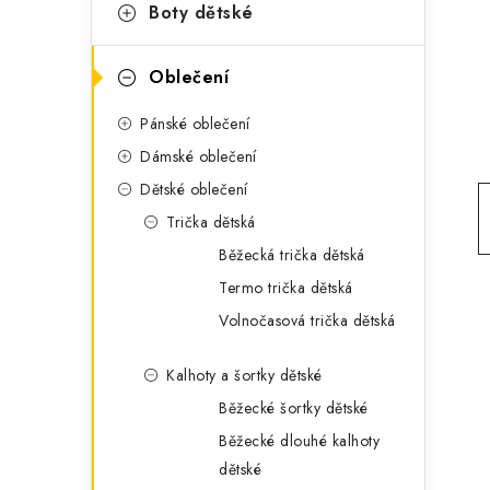
g
Boty dětské
r
o
a
r
Oblečení
n
i
Pánské oblečení
e
n
Dámské oblečení
í
Dětské oblečení
Trička dětská
p
Běžecká trička dětská
a
Termo trička dětská
n
Volnočasová trička dětská
e
Kalhoty a šortky dětské
l
Běžecké šortky dětské
Běžecké dlouhé kalhoty
dětské