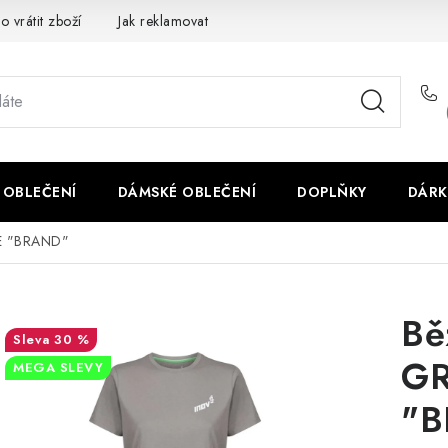
o vrátit zboží
Jak reklamovat
Obchodní podmínky
Veliko
 OBLEČENÍ
DÁMSKÉ OBLEČENÍ
DOPLŇKY
DÁRK
EE "BRAND"
Bě
30 %
GR
MEGA SLEVY
"