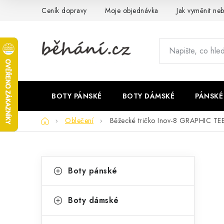
Přejít
Ceník dopravy
Moje objednávka
Jak vyměnit neb
na
obsah
BOTY PÁNSKÉ
BOTY DÁMSKÉ
PÁNSKÉ
Domů
Oblečení
Běžecké tričko Inov-8 GRAPHIC T
P
K
Přeskočit
Boty pánské
kategorie
a
o
t
s
Boty dámské
e
t