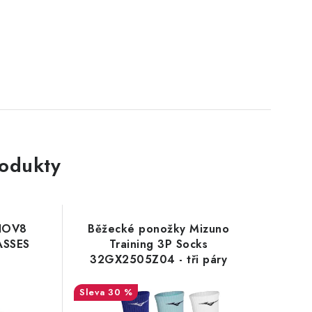
rodukty
INOV8
Běžecké ponožky Mizuno
ASSES
Training 3P Socks
32GX2505Z04 - tři páry
30 %