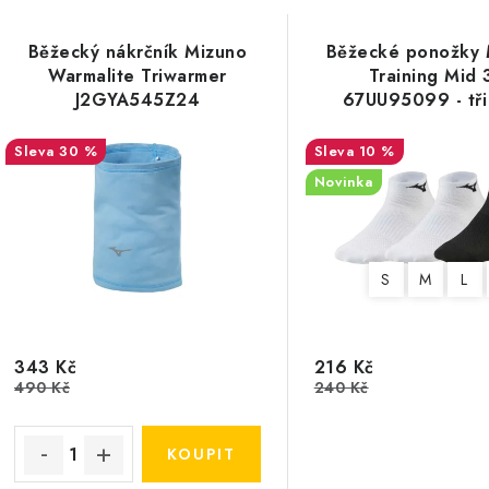
Běžecký nákrčník Mizuno
Běžecké ponožky 
Warmalite Triwarmer
Training Mid 
J2GYA545Z24
67UU95099 - tři
30 %
10 %
Novinka
S
M
L
343 Kč
216 Kč
490 Kč
240 Kč