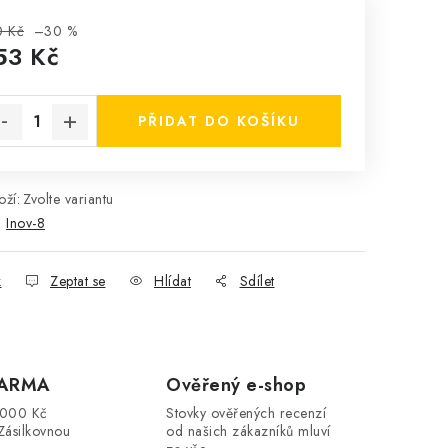
0 Kč
–30 %
53 Kč
rná cena:
PŘIDAT DO KOŠÍKU
ží:
Zvolte variantu
:
Inov-8
k
Zeptat se
Hlídat
Sdílet
DARMA
Ověřený e-shop
3000 Kč
Stovky ověřených recenzí
Zásilkovnou
od našich zákazníků mluví