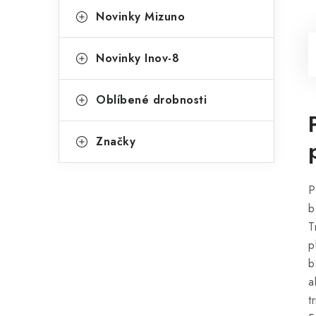
Novinky Mizuno
Novinky Inov-8
Oblíbené drobnosti
Značky
P
b
T
p
b
a
t