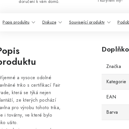
i kurýrem my!
doručení k vám domů.
Popis produktu
Diskuze
Související produkty
Podob
Popis
Doplňko
produktu
Značka
říjemné a vysoce odolné
Kategorie
avlněné triko s certifikací Fair
rade, která se týká nejen
EAN
lantáží, ze kterých pochází
avlna pro výrobu tohoto trika,
Barva
le i továrny, ve které bylo
riko ušito.