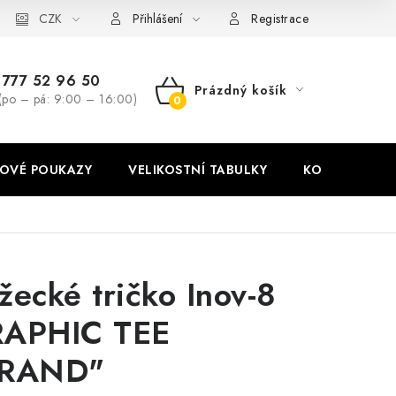
stní tabulky
CZK
Ochrana osobních údajů
Zásady používání soubor
Přihlášení
Registrace
777 52 96 50
Prázdný košík
(po – pá: 9:00 – 16:00)
NÁKUPNÍ
KOŠÍK
OVÉ POUKAZY
VELIKOSTNÍ TABULKY
KONTAKT
žecké tričko Inov-8
APHIC TEE
BRAND"