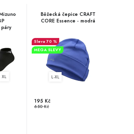
Mizuno
Běžecká čepice CRAFT
3P
CORE Essence - modrá
 páry
70 %
MEGA SLEVY
XL
L-XL
195 Kč
650 Kč