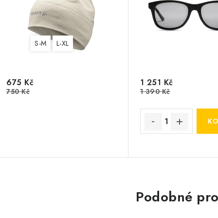
S-M
L-XL
675 Kč
1 251 Kč
750 Kč
1 390 Kč
Podobné pro