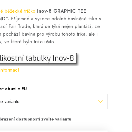
é běžecké tričko
Inov-8 GRAPHIC TEE
ND".
Příjemné a vysoce odolné bavlněné triko s
ikací Fair Trade, která se týká nejen plantáží, ze
h pochází bavlna pro výrobu tohoto trika, ale i
, ve které bylo triko ušito.
informací
st obuvi v EU