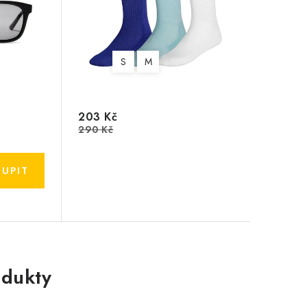
S
M
203 Kč
290 Kč
dukty