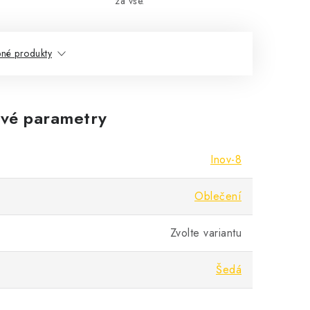
za vše.
né produkty
vé parametry
Inov-8
Oblečení
Zvolte variantu
Šedá