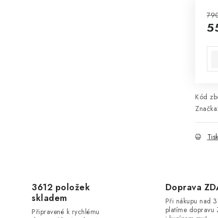
79
5
Mě
Kód zbo
Značka
Tis
3612 položek
Doprava Z
skladem
Při nákupu nad 
platíme dopravu 
Připravené k rychlému