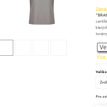
Dámsk
"BRA
certif
kterýc
továrny
Více 
Veliko