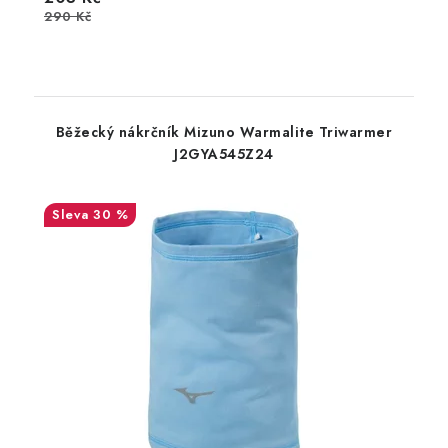
290 Kč
Běžecký nákrčník Mizuno Warmalite Triwarmer
J2GYA545Z24
30 %