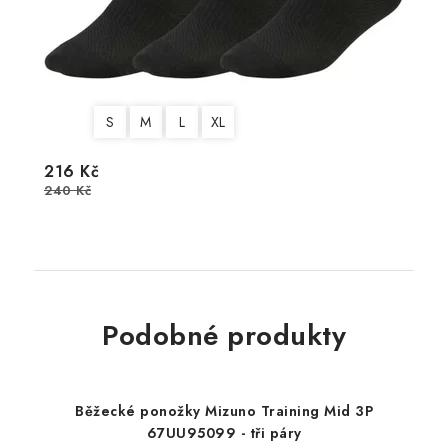
S
M
L
XL
216 Kč
240 Kč
Podobné produkty
Běžecké ponožky Mizuno Training Mid 3P
67UU95099 - tři páry