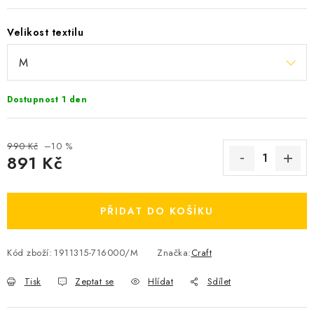
OBLÍBENÉ DROBNOSTI
Velikost textilu
ZNAČKY
Ceník dopravy
Moje objednávka
Dostupnost 1 den
Jak vyměnit nebo vrátit zboží
Jak reklamovat
Obchodní podmínky
Velikostní tabulky
990 Kč
–10 %
Ochrana osobních údajů
Zásady používání souborů cookies
891 Kč
Kontakt
Měrná cena:
PŘIDAT DO KOŠÍKU
Kód zboží:
1911315-716000/M
Značka:
Craft
Tisk
Zeptat se
Hlídat
Sdílet