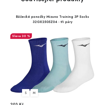
Běžecké ponožky Mizuno Training 3P Socks
32GX2505Z04 - tři páry
30 %
S
M
203 Kč