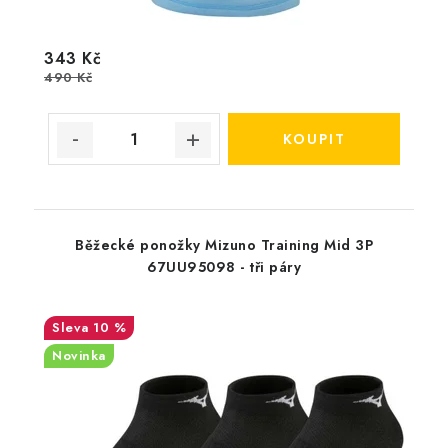
343 Kč
490 Kč
Běžecké ponožky Mizuno Training Mid 3P
67UU95098 - tři páry
10 %
Novinka