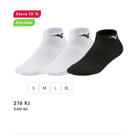
10 %
Novinka
S
M
L
XL
216 Kč
240 Kč