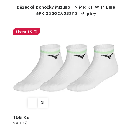
Běžecké ponožky Mizuno TN Mid 3P With Line
6PK 32GXCA25Z70 - tři páry
30 %
L
XL
168 Kč
240 Kč