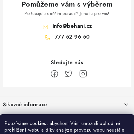
Pomůžeme vám s výběrem
Potřebujete s něčím poradit? Jsme tu pro vás!
info
@
behani.cz
777 52 96 50
Z
á
Šikovné informace
p
a
Ceník dopravy
Běžecké zajímavosti
t
Používáme cookies, abychom Vám umožnili pohodlné
Moje objednávka
prohlížení webu a díky analýze provozu webu neustále
í
Proč jít běhat právě o víkendu?