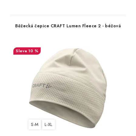
Běžecká čepice CRAFT Lumen Fleece 2 - béžová
10 %
S-M
L-XL