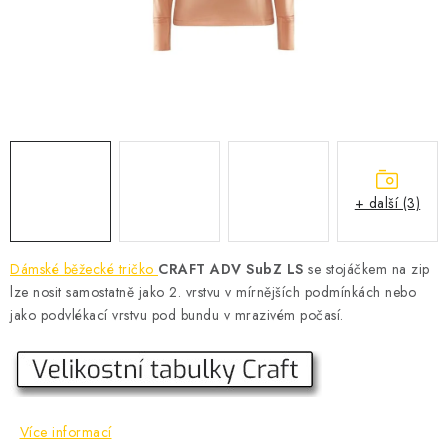
KONTAKT
BOTY DĚTSKÉ
OBLEČENÍ
VÝŽIVA
+ další (3)
SPORTY
MEGA SLEVY
Dámské běžecké tričko
CRAFT ADV SubZ LS
se stojáčkem na zip
lze nosit samostatně jako 2. vrstvu v mírnějších podmínkách nebo
NOVINKY
jako podvlékací vrstvu pod bundu v mrazivém počasí.
NOVINKY MIZUNO
NOVINKY INOV-8
Více informací