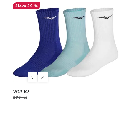
30 %
S
M
203 Kč
290 Kč