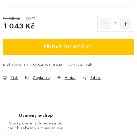
OBLÍBENÉ DROBNOSTI
1 490 Kč
–30 %
ZNAČKY
1 043 Kč
Měrná cena:
Ceník dopravy
Moje objednávka
PŘIDAT DO KOŠÍKU
Jak vyměnit nebo vrátit zboží
Jak reklamovat
Obchodní podmínky
Velikostní tabulky
Kód zboží:
1913625-499000/M
Značka:
Craft
Ochrana osobních údajů
Zásady používání souborů cookies
Kontakt
Tisk
Zeptat se
Hlídat
Sdílet
Ověřený e-shop
Stovky ověřených recenzí od
našich zákazníků mluví za vše.