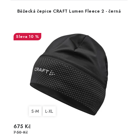
Běžecká čepice CRAFT Lumen Fleece 2 - černá
10 %
S-M
L-XL
675 Kč
750 Kč