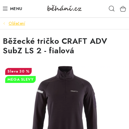
Přejít
Hleda
na
obsah
Oblečení
BOTY PÁNSKÉ
Běžecké tričko CRAFT ADV
BOTY DÁMSKÉ
SubZ LS 2 - fialová
PÁNSKÉ OBLEČENÍ
DÁMSKÉ OBLEČENÍ
30 %
MEGA SLEVY
DOPLŇKY
DÁRKOVÉ POUKAZY
VELIKOSTNÍ TABULKY