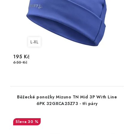
L-XL
195 Kč
650 Kč
Běžecké ponožky Mizuno TN Mid 3P With Line
6PK 32GXCA25Z73 - tři páry
30 %