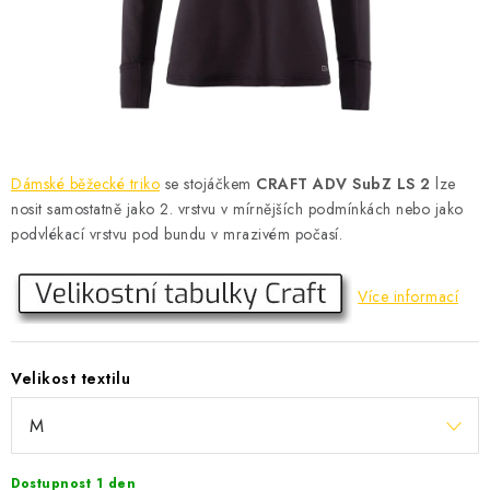
KONTAKT
BOTY DĚTSKÉ
OBLEČENÍ
VÝŽIVA
Dámské běžecké triko
se stojáčkem
CRAFT ADV SubZ LS 2
lze
nosit samostatně jako 2. vrstvu v mírnějších podmínkách nebo jako
SPORTY
podvlékací vrstvu pod bundu v mrazivém počasí.
MEGA SLEVY
Více informací
NOVINKY
Velikost textilu
NOVINKY MIZUNO
NOVINKY INOV-8
Dostupnost 1 den