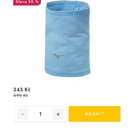
30 %
343 Kč
490 Kč