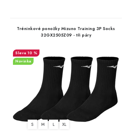
Tréninkové ponožky Mizuno Training 3P Socks
32GX2505Z09 - tři páry
10 %
Novinka
S
M
L
XL